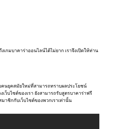
ึงเกมบาคาร่าออนไลน์ได้ไม่ยาก เราจึงเปิดให้ท่าน
ับคนยุคสมัยใหม่ที่สามารถทราบผลประโยชน์
างเว็บไซต์ของเรา ยังสามารถรับสูตรบาคาร่าฟรี
นสมาชิกกับเว็บไซต์ของพวกเราเท่านั้น