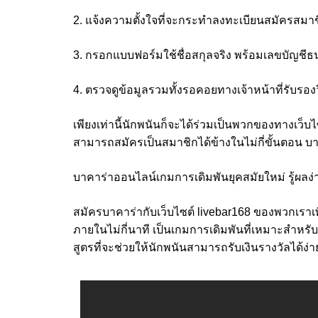
2. แจ้งความตั้งใจที่จะกระทำลงทะเบียนสมัครสม
3. กรอกแบบฟอร์มใช้ชื่อสกุลจริง พร้อมเลขบัญชี
4. ตรวจดูข้อมูลรวมทั้งรอคอยทางเจ้าหน้าที่รับรอ
เพียงเท่านี้นักพนันก็จะได้ร่วมเป็นพวกของทางเว็
สามารถสมัครเป็นสมาชิกได้ข้างในไม่กี่ขั้นตอน บ
บาคาร่าออนไลน์เกมการเดิมพันยุคสมัยใหม่ รู้ผลง่
สมัครบาคาร่ากับเว็บไซต์ livebar168 ของพวกเร
ภายในไม่กี่นาที เป็นเกมการเดิมพันที่เหมาะสำหร
สูตรที่จะช่วยให้นักพนันสามารถรับเงินรางวัลได้ง่า