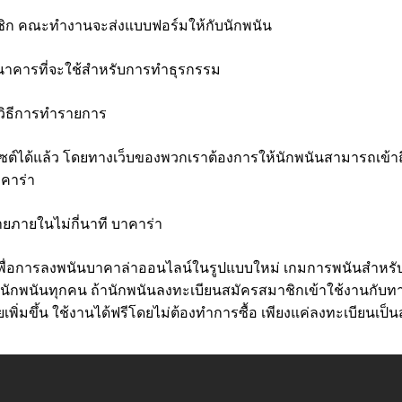
าชิก คณะทำงานจะส่งแบบฟอร์มให้กับนักพนัน
ธนาคารที่จะใช้สำหรับการทำธุรกรรม
งวิธีการทำรายการ
บไซต์ได้แล้ว โดยทางเว็บของพวกเราต้องการให้นักพนันสามารถเข้าถ
าคาร่า
ายภายในไม่กี่นาที บาคาร่า
าเพื่อการลงพนันบาคาล่าออนไลน์ในรูปแบบใหม่ เกมการพนันสำหร
ับนักพนันทุกคน ถ้านักพนันลงทะเบียนสมัครสมาชิกเข้าใช้งานกับท
ยเพิ่มขึ้น ใช้งานได้ฟรีโดยไม่ต้องทำการซื้อ เพียงแค่ลงทะเบียนเป็