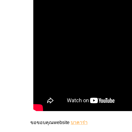
ขอขอบคุณwebsite
บาคาร่า