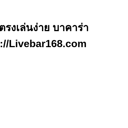
รงเล่นง่าย บาคาร่า
ps://Livebar168.com