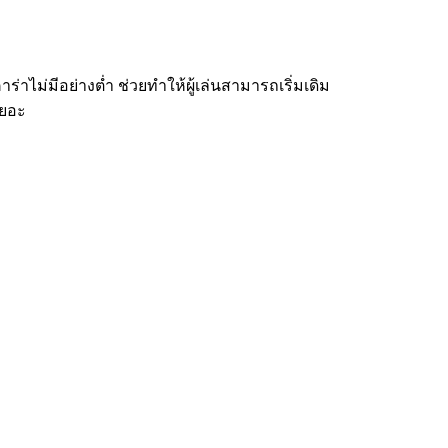
่าไม่มีอย่างต่ำ ช่วยทำให้ผู้เล่นสามารถเริ่มเดิม
เยอะ