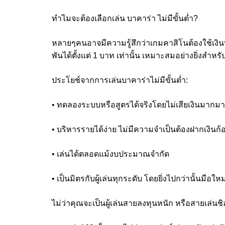
ทำไมจะต้องเลือกเล่น บาคาร่า ไม่มีขั้นต่ำ?
หลายๆคนอาจมีความรู้สึกว่าเกมคาสิโนต้องใช้เงินทุน
พันได้ตั้งแต่ 1 บาท เท่านั้น เหมาะสมอย่างยิ่งสำหร
ประโยช์จากการเล่นบาคาร่าไม่มีขั้นต่ำ:
• ทดลองระบบหรือสูตรได้จริงโดยไม่เสียเงินมากม
• บริหารรายได้ง่าย ไม่มีความจำเป็นต้องฝากเงินก
• เล่นได้ตลอดแม้งบประมาณจำกัด
• เป็นมิตรกับผู้เล่นทุกระดับ โดยยิ่งไปกว่านั้นมือใหม
ไม่ว่าคุณจะเป็นผู้เล่นสายลงทุนหนัก หรือสายเล่นช