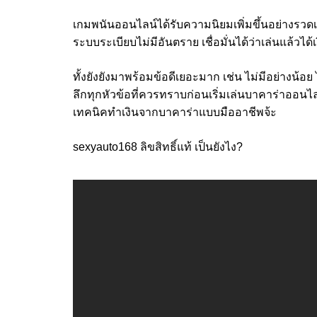
เกมพนันออนไลน์ได้รับความนิยมเพิ่มขึ้นอย่างรวดเร็
ระบบระเบียบไม่มีอันตราย เชื่อมั่นได้ว่าเล่นแล้วได
ทั้งยังยังมาพร้อมข้อดีเยอะมาก เช่น ไม่มีอย่างน
ลึกทุกหัวข้อที่ควรทราบก่อนเริ่มเล่นบาคาร่าออนไ
เทคนิคทำเงินจากบาคาร่าแบบมืออาชีพจ้ะ
sexyauto168 ลิขสิทธิ์แท้ เป็นยังไง?