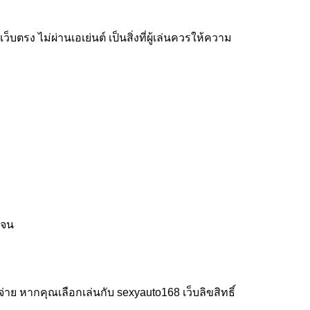
บตรง ไม่ผ่านเอเย่นต์ เป็นสิ่งที่ผู้เล่นควรให้ความ
เจน
จ่าย หากคุณเลือกเล่นกับ sexyauto168 เว็บลิขสิทธิ์