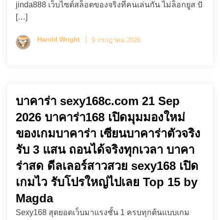
jinda888 เว็บไซต์สล็อตของจริงที่คนเล่นกัน ไม่ล็อกยูส ปั
[…]
Harold Wright
9 กรกฎาคม 2026
บาคาร่า sexy168c.com 21 Sep
2026 บาคาร่า168 เปิดมุมมองใหม่
ของเกมบาคาร่า เซียนบาคาร่าตัวจริง
รับ 3 แสน ถอนได้จริงทุกเวลา บาคา
ร่าสด ดีลเลอร์สาวสวย sexy168 เปิด
เกมไว รับโปรใหญ่ไปเลย Top 15 by
Magda
Sexy168 สุดยอดเว็บมาแรงชั้น 1 ครบทุกต้นแบบเกม