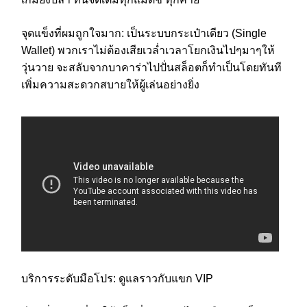
จุดแข็งที่ผมถูกใจมาก: เป็นระบบกระเป๋าเดียว (Single
Wallet) พวกเราไม่ต้องเสียเวล่ำเวลาโยกเงินไปๆมาๆให้
วุ่นวาย จะสลับจากบาคาร่าไปปั่นสล็อตก็ทำเป็นโดยทันที
เพิ่มความสะดวกสบายให้ผู้เล่นอย่างยิ่ง
บริการระดับมือโปร: ดูแลราวกับแขก VIP