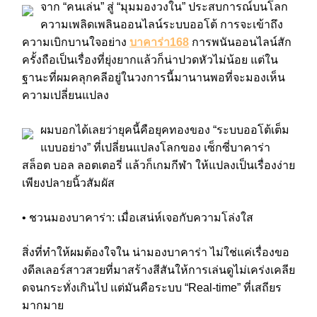
จาก “คนเล่น” สู่ “มุมมองวงใน” ประสบการณ์บนโลก
ความเพลิดเพลินออนไลน์ระบบออโต้ การจะเข้าถึง
ความเบิกบานใจอย่าง
บาคาร่า168
การพนันออนไลน์สัก
ครั้งถือเป็นเรื่องที่ยุ่งยากแล้วก็น่าปวดหัวไม่น้อย แต่ใน
ฐานะที่ผมคลุกคลีอยู่ในวงการนี้มานานพอที่จะมองเห็น
ความเปลี่ยนแปลง
ผมบอกได้เลยว่ายุคนี้คือยุคทองของ “ระบบออโต้เต็ม
แบบอย่าง” ที่เปลี่ยนแปลงโลกของ เซ็กซี่บาคาร่า
สล็อต บอล ลอตเตอรี่ แล้วก็เกมกีฬา ให้แปลงเป็นเรื่องง่าย
เพียงปลายนิ้วสัมผัส
• ชวนมองบาคาร่า: เมื่อเสน่ห์เจอกับความโล่งใส
สิ่งที่ทำให้ผมต้องใจใน น่ามองบาคาร่า ไม่ใช่แค่เรื่องขอ
งดีลเลอร์สาวสวยที่มาสร้างสีสันให้การเล่นดูไม่เคร่งเคลีย
ดจนกระทั่งเกินไป แต่มันคือระบบ “Real-time” ที่เสถียร
มากมาย