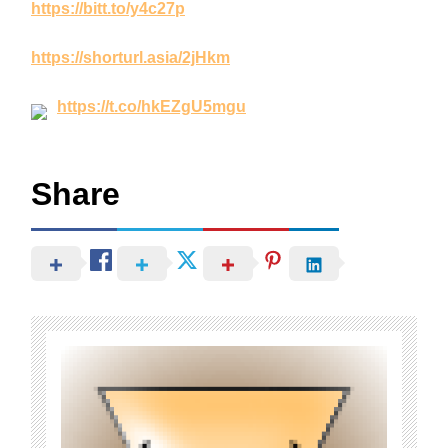
https://bitt.to/y4c27p
https://shorturl.asia/2jHkm
https://t.co/hkEZgU5mgu
Share