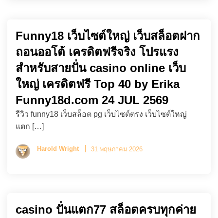
Funny18 เว็บไซต์ใหญ่ เว็บสล็อตฝาก
ถอนออโต้ เครดิตฟรีจริง โปรแรง
สำหรับสายปั่น casino online เว็บ
ใหญ่ เครดิตฟรี Top 40 by Erika
Funny18d.com 24 JUL 2569
รีวิว funny18 เว็บสล็อต pg เว็บไซต์ตรง เว็บไซต์ใหญ่
แตก […]
Harold Wright
31 พฤษภาคม 2026
casino ปั่นแตก77 สล็อตครบทุกค่าย