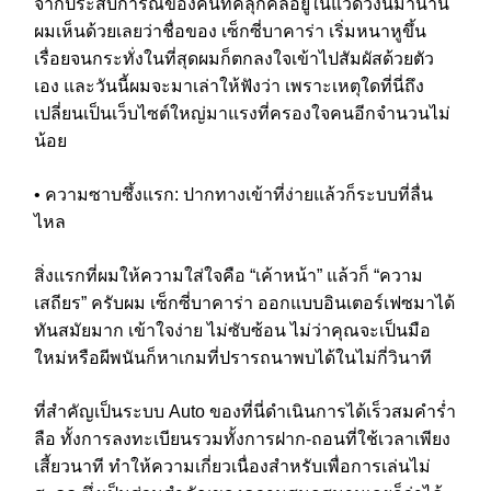
จากประสบการณ์ของคนที่คลุกคลีอยู่ในแวดวงนี้มานาน
ผมเห็นด้วยเลยว่าชื่อของ เซ็กซี่บาคาร่า เริ่มหนาหูขึ้น
เรื่อยจนกระทั่งในที่สุดผมก็ตกลงใจเข้าไปสัมผัสด้วยตัว
เอง และวันนี้ผมจะมาเล่าให้ฟังว่า เพราะเหตุใดที่นี่ถึง
เปลี่ยนเป็นเว็บไซต์ใหญ่มาแรงที่ครองใจคนอีกจำนวนไม่
น้อย
• ความซาบซึ้งแรก: ปากทางเข้าที่ง่ายแล้วก็ระบบที่ลื่น
ไหล
สิ่งแรกที่ผมให้ความใส่ใจคือ “เค้าหน้า” แล้วก็ “ความ
เสถียร” ครับผม เซ็กซี่บาคาร่า ออกแบบอินเตอร์เฟซมาได้
ทันสมัยมาก เข้าใจง่าย ไม่ซับซ้อน ไม่ว่าคุณจะเป็นมือ
ใหม่หรือผีพนันก็หาเกมที่ปรารถนาพบได้ในไม่กี่วินาที
ที่สำคัญเป็นระบบ Auto ของที่นี่ดำเนินการได้เร็วสมคำร่ำ
ลือ ทั้งการลงทะเบียนรวมทั้งการฝาก-ถอนที่ใช้เวลาเพียง
เสี้ยวนาที ทำให้ความเกี่ยวเนื่องสำหรับเพื่อการเล่นไม่