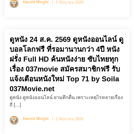
Harold Wright
5 มิถุนายน 2026
ดูหนัง 24 ส.ค. 2569 ดูหนังออนไลน์ ดู
บอลโลกฟรี ที่รอมานานกว่า 4ปี หนัง
ฝรั่ง Full HD ค้นหนังง่าย ซับไทยทุก
เรื่อง 037movie สมัครสมาชิกฟรี รับ
แจ้งเตือนหนังใหม่ Top 71 by Soila
037Movie.net
ดูหนัง ดูหนังออนไลน์ ยามดึกดื่น เพราะเหตุไรหลายเรื่อง
ถึ […]
Harold Wright
2 มิถุนายน 2026