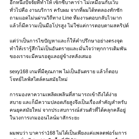
อีกหนึ่งปัจจัยที่ทำให้ เซ็กซี่บาคาร่า ไม่เหมือนกับเว็บ
ทั่วไปคือ งานบริการ ครับผม จากที่ผมได้ทดลองทักซัก
ถามแอดไม่นผ่านวิถีทาง Line ทีมงานตอบกลับไวมาก
แล้วก็มีความเป็นมือโปรสูง ไม่ใช่แค่การตอบตามสคริปต์
แต่ว่าเป็นการไขปัญหาและก็ให้คำปรึกษาอย่างตรงจุด
ทำให้เรารู้สึกไม่เป็นอันตรายและมั่นใจว่าทุกการเดิมพัน
ของเราจะมีคนรอดูแลอยู่ข้างหลังเสมอ
sexy168 เกมที่มีคุณภาพ ไม่เป็นอันตราย แล้วก็ตอบ
โจทย์ไลฟ์สไตล์คนสมัยใหม่
การมองหาความเพลิดเพลินที่สามารถเข้าถึงได้ง่าย
สบาย และก็มีความปลอดภัยสูงจึงเป็นเรื่องสำคัญสำหรับ
คนยุคสมัยใหม่ จากประสบการณ์ส่วนตัวที่ได้คลุกคลีอยู่
ในวงการเกมออนไลน์มาสักระยะ
ผมพบว่า บาคาร่า168 ไม่ได้เป็นเพียงแค่แพลตฟอร์มการ