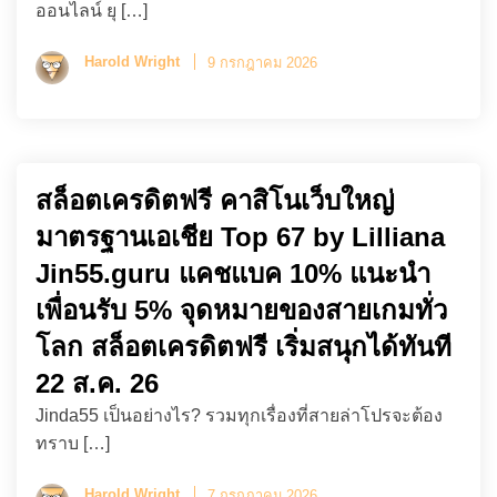
ออนไลน์ ยุ […]
Harold Wright
9 กรกฎาคม 2026
สล็อตเครดิตฟรี คาสิโนเว็บใหญ่
มาตรฐานเอเชีย Top 67 by Lilliana
Jin55.guru แคชแบค 10% แนะนำ
เพื่อนรับ 5% จุดหมายของสายเกมทั่ว
โลก สล็อตเครดิตฟรี เริ่มสนุกได้ทันที
22 ส.ค. 26
Jinda55 เป็นอย่างไร? รวมทุกเรื่องที่สายล่าโปรจะต้อง
ทราบ […]
Harold Wright
7 กรกฎาคม 2026