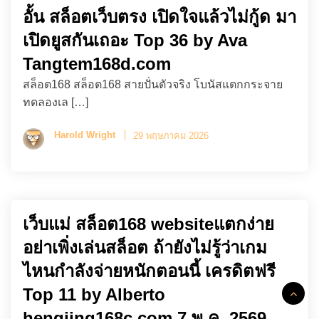
อั้น สล็อตเว็บตรง เปิดใจแล้วไม่กู้ด มา
เปิดยูสกันเถอะ Top 36 by Ava
Tangtem168d.com
สล็อต168 สล็อต168 สายปั่นตัวจริง โบนัสแตกกระจาย
ทดลองเล […]
Harold Wright
29 พฤษภาคม 2026
เว็บแม่ สล็อต168 websiteแตกง่าย
อย่าเพิ่งเล่นสล็อต ถ้ายังไม่รู้ว่าเกม
ไหนกำลังจ่ายหนักตอนนี้ เครดิตฟรี
Top 11 by Alberto
hengjing168c.com 7 พ.ค. 2569