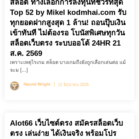
สล็อต ทางเลือกการลงทุนที่ชัวร์ที่สุด
Top 52 by Mikel kodmhai.com รับ
ทุกยอดฝากสูงสุด 1 ล้าน! ถอนปุ๊บเงิน
เข้าทันที ไม่ต้องรอ โบนัสพิเศษทุกวัน
สล็อตเว็บตรง ระบบออโต้ 24HR 21
ส.ค. 2569
เพราะเหตุไรเกม สล็อต บางเกมถึงยังถูกเลือกเล่นต่อ แม้
จะม […]
Harold Wright
12 มิถุนายน 2026
Alot66 เว็บไซต์ตรง สมัครสล็อตเว็บ
ตรง เล่นง่าย ได้เงินจริง พร้อมโปร