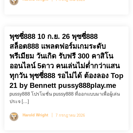
พุซซี่888 10 ก.ย. 26 พุซซี่888
สล็อต888 แพลตฟอร์มเกมระดับ
พรีเมียม วันเกิด รับฟรี 300 คาสิโน
ออนไลน์ 5ดาว คนเล่นไม่ต่ำกว่าแสน
ทุกวัน พุซซี่888 รอไม่ได้ ต้องลอง Top
21 by Bennett pussy888play.me
pussy888 โปรโมชั่น pussy888 ที่ออกแบบมาเพื่อผู้เล่น
ประจ […]
Harold Wright
7 กรกฎาคม 2026