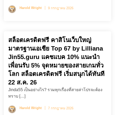
Harold Wright
9 กรกฎาคม 2026
สล็อตเครดิตฟรี คาสิโนเว็บใหญ่
มาตรฐานเอเชีย Top 67 by Lilliana
Jin55.guru แคชแบค 10% แนะนำ
เพื่อนรับ 5% จุดหมายของสายเกมทั่ว
โลก สล็อตเครดิตฟรี เริ่มสนุกได้ทันที
22 ส.ค. 26
Jinda55 เป็นอย่างไร? รวมทุกเรื่องที่สายล่าโปรจะต้อง
ทราบ […]
Harold Wright
7 กรกฎาคม 2026