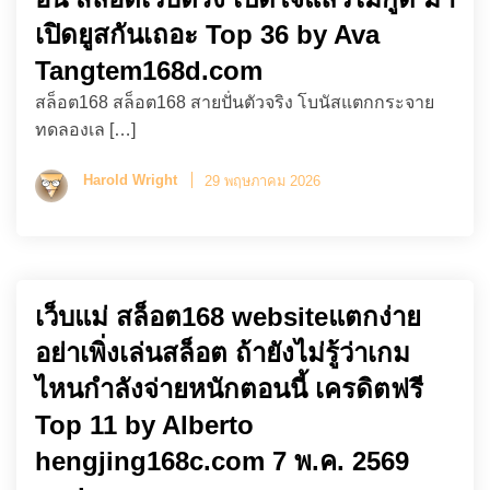
เปิดยูสกันเถอะ Top 36 by Ava
Tangtem168d.com
สล็อต168 สล็อต168 สายปั่นตัวจริง โบนัสแตกกระจาย
ทดลองเล […]
Harold Wright
29 พฤษภาคม 2026
เว็บแม่ สล็อต168 websiteแตกง่าย
อย่าเพิ่งเล่นสล็อต ถ้ายังไม่รู้ว่าเกม
ไหนกำลังจ่ายหนักตอนนี้ เครดิตฟรี
Top 11 by Alberto
hengjing168c.com 7 พ.ค. 2569