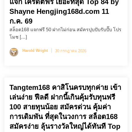
แจก เครดิตฟรี เยอะที่สุด Top 84 by
Shayne Hengjing168d.com 11
ก.ค. 69
สล็อต168 แจกฟรี 50 ฝากไม่ก่อน สมัครปุบปับรับปั๊บ โปร
โมช […]
Harold Wright
30 กรกฎาคม 2026
Tangtem168 คาสิโนครบทุกค่าย เข้า
เล่นง่าย ฟีลดี ฝากนี้เกินคุ้มรับทุนฟรี
100 สายทุนน้อย สมัครด่วน คุ้มค่า
การเดิมพัน ที่สุดในวงการ สล็อต168
สมัครง่าย ลุ้นรางวัลใหญ่ได้ทันที Top