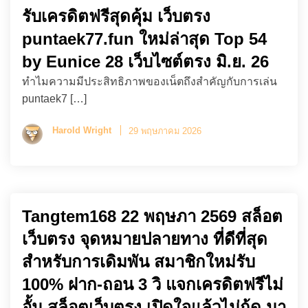
รับเครดิตฟรีสุดคุ้ม เว็บตรง
puntaek77.fun ใหม่ล่าสุด Top 54
by Eunice 28 เว็บไซต์ตรง มิ.ย. 26
ทำไมความมีประสิทธิภาพของเน็ตถึงสำคัญกับการเล่น
puntaek7 […]
Harold Wright
29 พฤษภาคม 2026
Tangtem168 22 พฤษภา 2569 สล็อต
เว็บตรง จุดหมายปลายทาง ที่ดีที่สุด
สำหรับการเดิมพัน สมาชิกใหม่รับ
100% ฝาก-ถอน 3 วิ แจกเครดิตฟรีไม่
อั้น สล็อตเว็บตรง เปิดใจแล้วไม่กู้ด มา