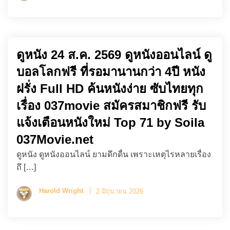
ดูหนัง 24 ส.ค. 2569 ดูหนังออนไลน์ ดู
บอลโลกฟรี ที่รอมานานกว่า 4ปี หนัง
ฝรั่ง Full HD ค้นหนังง่าย ซับไทยทุก
เรื่อง 037movie สมัครสมาชิกฟรี รับ
แจ้งเตือนหนังใหม่ Top 71 by Soila
037Movie.net
ดูหนัง ดูหนังออนไลน์ ยามดึกดื่น เพราะเหตุไรหลายเรื่อง
ถึ […]
Harold Wright
2 มิถุนายน 2026