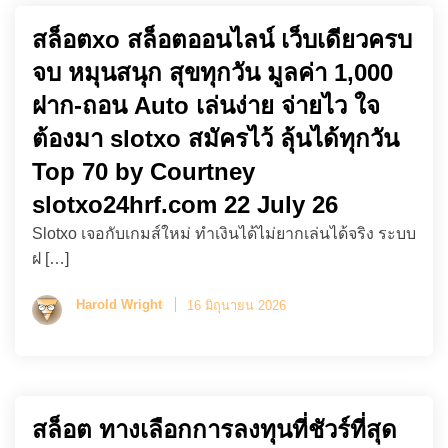
สล็อตxo สล็อตออนไลน์ เว็บเดียวครบ
จบ หมุนสนุก สุขทุกวัน มูลค่า 1,000
ฝาก-ถอน Auto เล่นง่าย จ่ายไว ใจ
ต้องมา slotxo สมัครไว้ ลุ้นได้ทุกวัน
Top 70 by Courtney
slotxo24hrf.com 22 July 26
Slotxo เจอกับเกมส์ใหม่ ทำเงินได้ไม่ยากเล่นได้จริง ระบบ
ฝ […]
Harold Wright
16 มิถุนายน 2026
สล็อต ทางเลือกการลงทุนที่ชัวร์ที่สุด