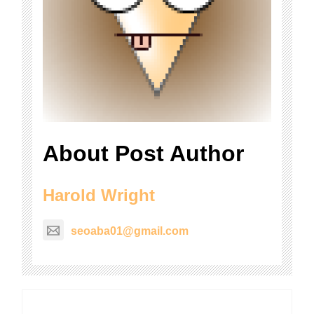
About Post Author
Harold Wright
seoaba01@gmail.com