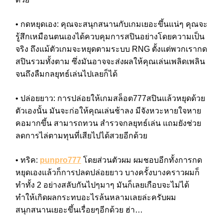
• กดหยุดเอง: คุณจะสนุกสนานกับเกมเยอะขึ้นแน่ๆ คุณจะ
รู้สึกเหมือนตนเองได้ควบคุมการสปินอย่างโดยความเป็น
จริง ถึงแม้ตัวเกมจะหยุดตามระบบ RNG ตั้งแต่พวกเรากด
สปินรวมทั้งตาม ซึ่งมันอาจจะส่งผลให้คุณเล่นเพลิดเพลิน
จนถึงลืมกลยุทธ์เล่นไปเลยก็ได้
• ปล่อยยาว: การปล่อยให้เกมสล็อต777สปินแล้วหยุดด้วย
ตัวเองนั้น มันจะก่อให้คุณเล่นช้าลง มีจังหวะหายใจหาย
คอมากขึ้น สามารถทวน สำรวจกลยุทธ์เล่น แถมยังช่วย
ลดการไล่ตามทุนที่เสียไปได้สวยอีกด้วย
• ทริค:
punpro777
โดยส่วนตัวผม ผมชอบอีกทั้งการกด
หยุดเองแล้วก็การปลดปล่อยยาว บางครั้งบางคราวผมก็
ทำทั้ง 2 อย่างสลับกันไปๆมาๆ มันก็เลยเกือบจะไม่ได้
ทำให้เกิดผลกระทบอะไรล้นหลามเลยล่ะครับผม
สนุกสนานเยอะขึ้นเรื่อยๆอีกด้วย ฮ่า…