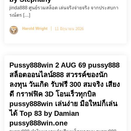
jinda888 ศูนย์รวมสล็อต เล่นจริงจ่ายจริง จากประสบกา
รณ์ตร […]
Harold Wright
11 มิถุนายน 2026
Pussy888win 2 AUG 69 pussy888
สล็อตออนไลน์888 สวรรค์ของนัก
ลงทุน วันเกิด รับฟรี 300 สมจริง เสียง
ดี กราฟฟิค 3D โอนเร็วทุกบิล
pussy888win เล่นง่าย มือใหม่ก็เล่น
ได้ Top 83 by Damian
pussy888win.one