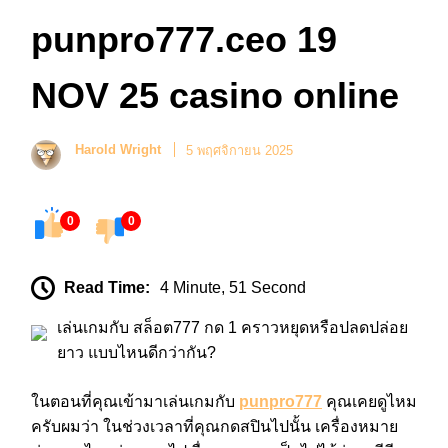
punpro777.ceo 19
NOV 25 casino online
Harold Wright
5 พฤศจิกายน 2025
0
0
Read Time:
4 Minute, 51 Second
เล่นเกมกับ สล็อต777 กด 1 คราวหยุดหรือปลดปล่อย
ยาว แบบไหนดีกว่ากัน?
ในตอนที่คุณเข้ามาเล่นเกมกับ
punpro777
คุณเคยดูไหม
ครับผมว่า ในช่วงเวลาที่คุณกดสปินไปนั้น เครื่องหมาย