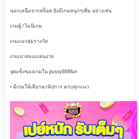
นอกเหนือจากสล็อต ยังมีเกมสนุกๆเพิ่ม อย่างเช่น
เกมตู้ / ไม่นิเกม
เกมแนวสุ่มรางวัล
เกมเบาสมองเล่นง่าย
จุดแข็งของเกมใน pussy888fun
• มีเกมให้เลือกนานัปการ ครบทุกแนว