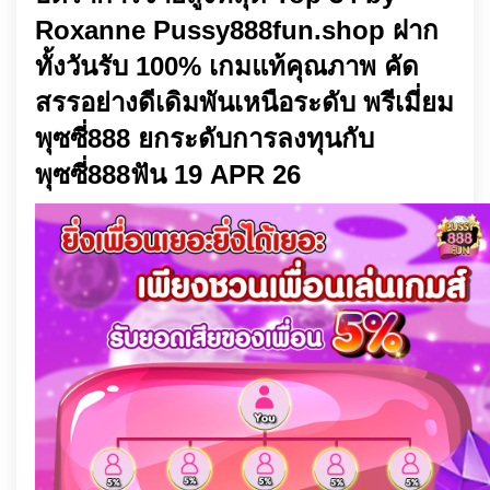
Roxanne Pussy888fun.shop ฝาก
ทั้งวันรับ 100% เกมแท้คุณภาพ คัด
สรรอย่างดีเดิมพันเหนือระดับ พรีเมี่ยม
พุซซี่888 ยกระดับการลงทุนกับ
พุซซี่888ฟัน 19 APR 26