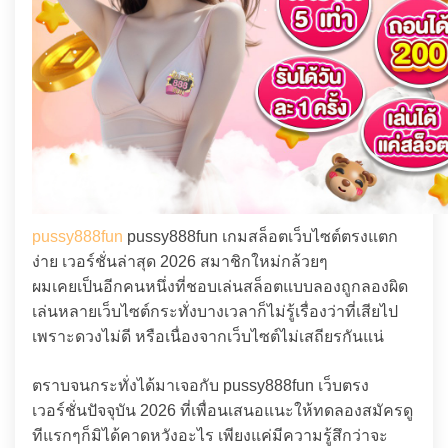
pussy888fun
pussy888fun เกมสล็อตเว็บไซต์ตรงแตก
ง่าย เวอร์ชั่นล่าสุด 2026 สมาชิกใหม่กล้วยๆ
ผมเคยเป็นอีกคนหนึ่งที่ชอบเล่นสล็อตแบบลองถูกลองผิด
เล่นหลายเว็บไซต์กระทั่งบางเวลาก็ไม่รู้เรื่องว่าที่เสียไป
เพราะดวงไม่ดี หรือเนื่องจากเว็บไซต์ไม่เสถียรกันแน่
ตราบจนกระทั่งได้มาเจอกับ pussy888fun เว็บตรง
เวอร์ชั่นปัจจุบัน 2026 ที่เพื่อนเสนอแนะให้ทดลองสมัครดู
ทีแรกๆก็มิได้คาดหวังอะไร เพียงแค่มีความรู้สึกว่าจะ