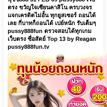
ตรง ขวัญใจเซียนคาสิโน ครบวงจร
แจกเครดิตไม่อั้น ทุกยูสเซอร์ ถอนได้
เลย กี่บาทก็ถอนได้ เปย์หนัก รับเต็มๆ
pussy888fun ตรวจสอบได้ทุกเกม
เว็บตรง ซื่อสัตย์ Top 13 by Reagan
pussy888fun.tv