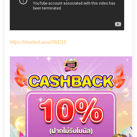
https://shorturl.asia/XkD1F