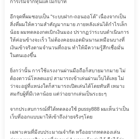
การเริ่มจากทุนแค่ไม่กี่บาท
อีกจุดที่ผมชอบเป็น “ระบบฝาก-ถอนออโต้” เนื่องจากเป็น
สิ่งที่ผมให้ความสำคัญมากมาย ภายหลังเล่นได้กำไรเล็ก
น้อย ผมทดลองกดเบิกเงินมอง ปรากฏว่าระบบดำเนินการ
ให้ค่อนข้างจะเร็ว ไม่ต้องคอยแอดมินนานเหมือนบางที่
เงินเข้าจริงตามจำนวนที่ถอน ทำให้มีความรู้สึกเชื่อมั่น
ในตนเองขึ้น
ยิ่งกว่านั้น การใช้แรงงานผ่านมือถือก็สบายมากมาย ไม่
ต้องดาวน์โหลดแอป สามารถเข้าเล่นผ่านเว็บได้เลย ไม่
ว่าจะอยู่ที่แหน่งใดก็สามารถเปิดเล่นได้โดยทันที เหมาะ
สมกับผู้ที่มีเวลาน้อย แต่ว่าอยากเล่นเป็นระยะๆ
จากประสบการณ์ที่ได้ทดลองใช้ pussy888 ผมเห็นว่าเป็น
เว็บที่ออกแบบมาให้เข้าถึงง่ายจริงๆโดย
เฉพาะคนที่มีงบประมาณจำกัด หรืออยากทดลองเล่น