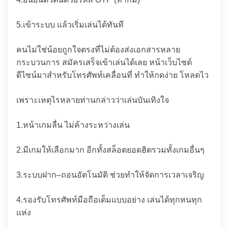
5.เข้าระบบ แล้วเริ่มเล่นได้ทันที
คนไม่ใช่น้อยถูกใจตรงที่ไม่ต้องส่งเอกสารหลาย
กระบวนการ สมัครเสร็จเข้าเล่นได้เลย หน้าเว็บไซต์
ดีไซน์มาสำหรับโทรศัพท์เคลื่อนที่ ทำให้กดง่าย โหลดไว
เพราะเหตุไรหลายท่านกล่าวว่าเล่นบันเทิงใจ
1.หน้าเกมลื่น ไม่ค้างระหว่างเล่น
2.มีเกมให้เลือกมาก อีกทั้งสล็อตยอดฮิตรวมทั้งเกมอื่นๆ
3.ระบบฝาก–ถอนอัตโนมัติ ช่วยทำให้จัดการเวลาเจริญ
4.รองรับโทรศัพท์มือถือเต็มแบบอย่าง เล่นได้ทุกหนทุก
แห่ง