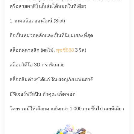
หรือสายคาสิโนก็เล่นได้หมดในที่เดียว
1. เกมสล็อตออนไลน์ (Slot)
ถือเป็นหมวดหลักและเป็นที่นิยมเยอะที่สุด
สล็อตคลาสสิก (ผลไม้,
พุซซี่888
3 รีล)
สล็อตวิดีโอ 3D กราฟิกสวย
สล็อตธีมต่างๆได้แก่ จีน ผจญภัย แฟนตาซี
มีฟีเจอร์ฟรีสปิน ตัวคูณ แจ็คพอต
โดยรวมมีให้เลือกมากยิ่งกว่า 1,000 เกมขึ้นไป เลยทีเดียว