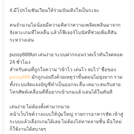
4.มีโปรโมชันเวียนให้ร่วมบันเทิงใจเป็นระยะ
คนจำนวนไม่น้อยมีความคิดว่าความเพลิดเพลินมาจาก
จังหวะเกมที่ไหลลื่น แล้วก็ฟีเจอร์โบนัสที่ช่วยเพิ่มสีสัน
ระหว่างเล่น
pussy888fun เล่นง่าย ระบบฝากถอนรวดเร็วทันใจตลอด
24 ชั่วโมง
สำหรับคนที่ถูกใจความ “เข้าไว เล่นไว จบไว” ชื่อของ
pussy888
มักถูกเอ่ยถึงด้วยเหตุว่าขั้นตอนไม่ยุ่งยาก รวม
ทั้งระบบจัดแจงบัญชีทำเป็นออกจะลื่น เหมาะสมกับสาย
โทรศัพท์เคลื่อนที่ที่อยากเข้าเกมแล้วเล่นได้ในทันที
เล่นง่าย ไม่ต้องตั้งค่ามากมาย
หน้าเว็บไซต์วางแบบให้ปุ่มใหญ่ รายการอาหารชัด เข้าสู่
ระบบแล้วเลือกเกมได้เลย ไม่ต้องไล่หาหลายชั้น มือใหม่
ก็ใช้งานได้สบายๆ