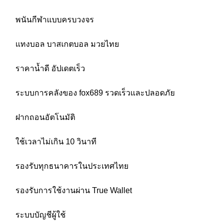
พนันกีฬาแบบครบวงจร
แทงบอล บาสเกตบอล มวยไทย
ราคาน้ำดี อัปเดตเร็ว
ระบบการคลังของ fox689 รวดเร็วและปลอดภัย
ฝากถอนอัตโนมัติ
ใช้เวลาไม่เกิน 10 วินาที
รองรับทุกธนาคารในประเทศไทย
รองรับการใช้งานผ่าน True Wallet
ระบบบัญชีผู้ใช้