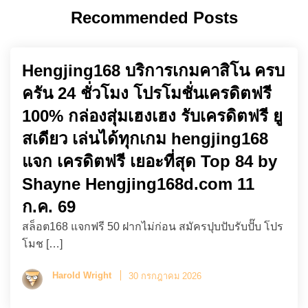
Recommended Posts
Hengjing168 บริการเกมคาสิโน ครบ
ครัน 24 ชั่วโมง โปรโมชั่นเครดิตฟรี
100% กล่องสุ่มเฮงเฮง รับเครดิตฟรี ยู
สเดียว เล่นได้ทุกเกม hengjing168
แจก เครดิตฟรี เยอะที่สุด Top 84 by
Shayne Hengjing168d.com 11
ก.ค. 69
สล็อต168 แจกฟรี 50 ฝากไม่ก่อน สมัครปุบปับรับปั๊บ โปร
โมช […]
Harold Wright
30 กรกฎาคม 2026