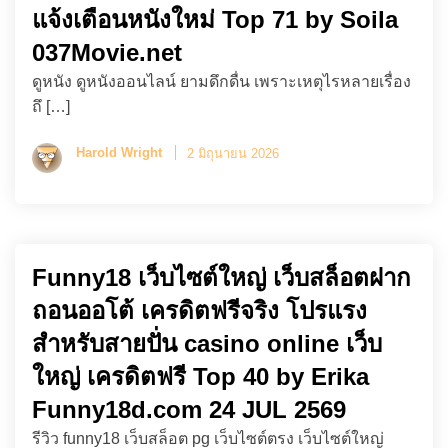
แจ้งเตือนหนังใหม่ Top 71 by Soila
037Movie.net
ดูหนัง ดูหนังออนไลน์ ยามดึกดื่น เพราะเหตุไรหลายเรื่อง
ถึ […]
Harold Wright
2 มิถุนายน 2026
Funny18 เว็บไซต์ใหญ่ เว็บสล็อตฝาก
ถอนออโต้ เครดิตฟรีจริง โปรแรง
สำหรับสายปั่น casino online เว็บ
ใหญ่ เครดิตฟรี Top 40 by Erika
Funny18d.com 24 JUL 2569
รีวิว funny18 เว็บสล็อต pg เว็บไซต์ตรง เว็บไซต์ใหญ่