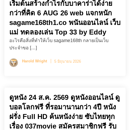
เริ่มต้นสร้างกำไรกับบาคาร่าได้ง่าย
กว่าที่คิด 6 AUG 26 web แจกหนัก
sagame168th1.co พนันออนไลน์ เว็บ
แม่ ทดลองเล่น Top 33 by Eddy
อะไรคือสิ่งที่ทำให้เว็บ sagame168th กลายเป็นเว็บ
ประจำขอ […]
Harold Wright
5 มิถุนายน 2026
ดูหนัง 24 ส.ค. 2569 ดูหนังออนไลน์ ดู
บอลโลกฟรี ที่รอมานานกว่า 4ปี หนัง
ฝรั่ง Full HD ค้นหนังง่าย ซับไทยทุก
เรื่อง 037movie สมัครสมาชิกฟรี รับ