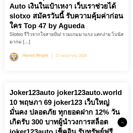
Auto เงินในเป๋าเหงา เว็บเราช่วยได้
slotxo สมัครวันนี้ รับความคุ้มค่าก่อน
ใคร Top 47 by Agueda
Slotxo รีวิวจากใจสายปั่น! รวมเกมมาแรง แตกง่าย โบนัส
มากม […]
Harold Wright
27 พฤษภาคม 2026
Joker123auto joker123auto.world
10 พฤษภา 69 joker123 เว็บใหญ่
มั่นคง ปลอดภัย ทุกยอดฝาก 12% วัน
เกิดรับ 300 บาทผู้นำวงการสล็อต
joker123auto เช็คอิน รับทรัพย์ฟรี