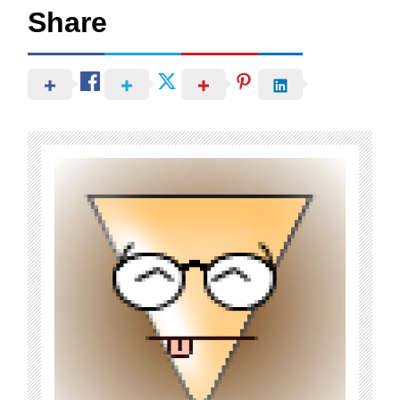
Share