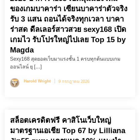
ของเกมบาคาร่า เซียนบาคาร่าตัวจริง
รับ 3 แสน ถอนได้จริงทุกเวลา บาคา
ร่าสด ดีลเลอร์สาวสวย sexy168 เปิด
เกมไว รับโปรใหญ่ไปเลย Top 15 by
Magda
Sexy168 สุดยอดเว็บมาแรงชั้น 1 ครบทุกต้นแบบเกม
ออนไลน์ ยุ […]
Harold Wright
9 กรกฎาคม 2026
สล็อตเครดิตฟรี คาสิโนเว็บใหญ่
มาตรฐานเอเชีย Top 67 by Lilliana