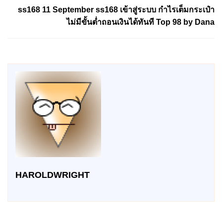
ss168 11 September ss168 เข้าสู่ระบบ กำไรเต็มกระเป๋า
ไม่มีขั้นต่ำถอนเงินได้ทันที Top 98 by Dana
HAROLDWRIGHT