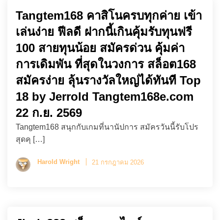
Tangtem168 คาสิโนครบทุกค่าย เข้า
เล่นง่าย ฟีลดี ฝากนี้เกินคุ้มรับทุนฟรี
100 สายทุนน้อย สมัครด่วน คุ้มค่า
การเดิมพัน ที่สุดในวงการ สล็อต168
สมัครง่าย ลุ้นรางวัลใหญ่ได้ทันที Top
18 by Jerrold Tangtem168e.com
22 ก.ย. 2569
Tangtem168 สนุกกับเกมที่นานัปการ สมัครวันนี้รับโปร
สุดคุ […]
Harold Wright
21 กรกฎาคม 2026