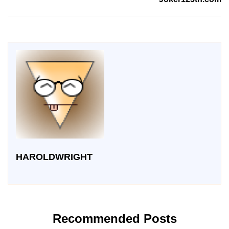
HAROLDWRIGHT
Recommended Posts