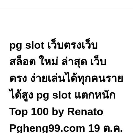
pg slot เว็บตรงเว็บ
สล็อต ใหม่ ล่าสุด เว็บ
ตรง ง่ายเล่นได้ทุกคนราย
ได้สูง pg slot แตกหนัก
Top 100 by Renato
Pgheng99.com 19 ต.ค.