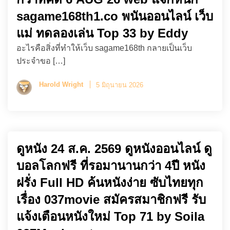
sagame168th1.co พนันออนไลน์ เว็บ
แม่ ทดลองเล่น Top 33 by Eddy
อะไรคือสิ่งที่ทำให้เว็บ sagame168th กลายเป็นเว็บ
ประจำขอ […]
Harold Wright
5 มิถุนายน 2026
ดูหนัง 24 ส.ค. 2569 ดูหนังออนไลน์ ดู
บอลโลกฟรี ที่รอมานานกว่า 4ปี หนัง
ฝรั่ง Full HD ค้นหนังง่าย ซับไทยทุก
เรื่อง 037movie สมัครสมาชิกฟรี รับ
แจ้งเตือนหนังใหม่ Top 71 by Soila