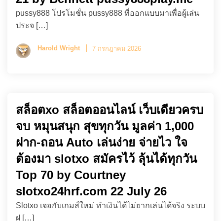
pussy888 โปรโมชั่น pussy888 ที่ออกแบบมาเพื่อผู้เล่น
ประจ […]
Harold Wright
7 กรกฎาคม 2026
สล็อตxo สล็อตออนไลน์ เว็บเดียวครบ
จบ หมุนสนุก สุขทุกวัน มูลค่า 1,000
ฝาก-ถอน Auto เล่นง่าย จ่ายไว ใจ
ต้องมา slotxo สมัครไว้ ลุ้นได้ทุกวัน
Top 70 by Courtney
slotxo24hrf.com 22 July 26
Slotxo เจอกับเกมส์ใหม่ ทำเงินได้ไม่ยากเล่นได้จริง ระบบ
ฝ […]