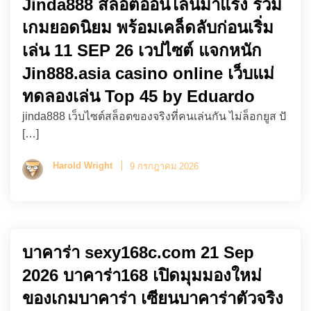
Jinda888 สล็อตออนไลน์มาแรง รวม
เกมยอดนิยม พร้อมเคล็ดลับก่อนเริ่ม
เล่น 11 SEP 26 เวปไซต์ แจกหนัก
Jin888.asia casino online เว็บแม่
ทดลองเล่น Top 45 by Eduardo
jinda888 เว็บไซต์สล็อตของจริงที่คนเล่นกัน ไม่ล็อกยูส ปั
[…]
Harold Wright
9 กรกฎาคม 2026
บาคาร่า sexy168c.com 21 Sep
2026 บาคาร่า168 เปิดมุมมองใหม่
ของเกมบาคาร่า เซียนบาคาร่าตัวจริง