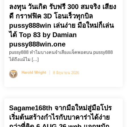
ลงทุน วันเกิด รับฟรี 300 สมจริง เสียง
ดี กราฟฟิค 3D โอนเร็วทุกบิล
pussy888win เล่นง่าย มือใหม่ก็เล่น
ได้ Top 83 by Damian
pussy888win.one
pussy888 ทำไมบางคนจำเสียงแจ็คพอตบน pussy888
ได้ถึงแม้ไม […]
Harold Wright
8 มิถุนายน 2026
Sagame168th จากมือใหม่สู่มือโปร
เริ่มต้นสร้างกำไรกับบาคาร่าได้ง่าย
กว่าที่คิด 6 AUG 26 web แจกหนัก