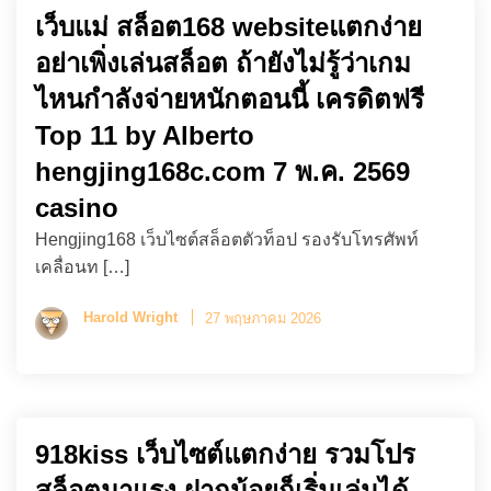
เว็บแม่ สล็อต168 websiteแตกง่าย
อย่าเพิ่งเล่นสล็อต ถ้ายังไม่รู้ว่าเกม
ไหนกำลังจ่ายหนักตอนนี้ เครดิตฟรี
Top 11 by Alberto
hengjing168c.com 7 พ.ค. 2569
casino
Hengjing168 เว็บไซต์สล็อตตัวท็อป รองรับโทรศัพท์
เคลื่อนท […]
Harold Wright
27 พฤษภาคม 2026
918kiss เว็บไซต์แตกง่าย รวมโปร
สล็อตมาแรง ฝากน้อยก็เริ่มเล่นได้