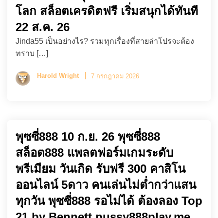
โลก สล็อตเครดิตฟรี เริ่มสนุกได้ทันที
22 ส.ค. 26
Jinda55 เป็นอย่างไร? รวมทุกเรื่องที่สายล่าโปรจะต้อง
ทราบ […]
Harold Wright
7 กรกฎาคม 2026
พุซซี่888 10 ก.ย. 26 พุซซี่888
สล็อต888 แพลตฟอร์มเกมระดับ
พรีเมียม วันเกิด รับฟรี 300 คาสิโน
ออนไลน์ 5ดาว คนเล่นไม่ต่ำกว่าแสน
ทุกวัน พุซซี่888 รอไม่ได้ ต้องลอง Top
21 by Bennett pussy888play.me