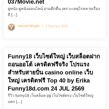
037Movie.net
ดูหนัง ดูหนังออนไลน์ ยามดึกดื่น เพราะเหตุไรหลายเรื่อง
ถึ […]
Harold Wright
2 มิถุนายน 2026
Funny18 เว็บไซต์ใหญ่ เว็บสล็อตฝาก
ถอนออโต้ เครดิตฟรีจริง โปรแรง
สำหรับสายปั่น casino online เว็บ
ใหญ่ เครดิตฟรี Top 40 by Erika
Funny18d.com 24 JUL 2569
รีวิว funny18 เว็บสล็อต pg เว็บไซต์ตรง เว็บไซต์ใหญ่
แตก […]