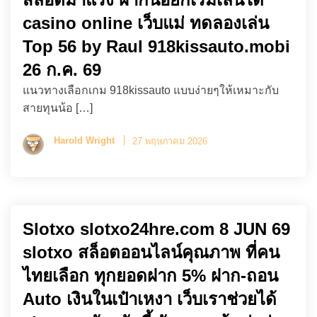
casino online เว็บแม่ ทดลองเล่น
Top 56 by Raul 918kissauto.mobi
26 ก.ค. 69
แนวทางเลือกเกม 918kissauto แบบง่ายๆให้เหมาะกับ
สายทุนน้อ […]
Harold Wright
27 พฤษภาคม 2026
Slotxo slotxo24hre.com 8 JUN 69
slotxo สล็อตออนไลน์คุณภาพ ที่คน
ไทยเลือก ทุกยอดฝาก 5% ฝาก-ถอน
Auto เงินในเป๋าเหงา เว็บเราช่วยได้