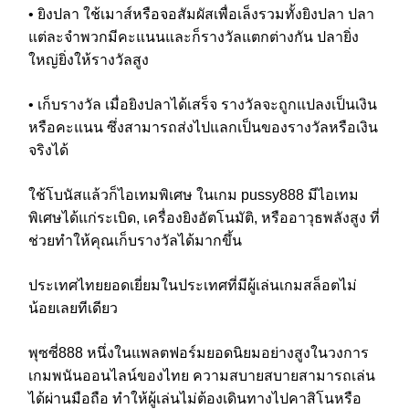
• ยิงปลา ใช้เมาส์หรือจอสัมผัสเพื่อเล็งรวมทั้งยิงปลา ปลา
แต่ละจำพวกมีคะแนนและก็รางวัลแตกต่างกัน ปลายิ่ง
ใหญ่ยิ่งให้รางวัลสูง
• เก็บรางวัล เมื่อยิงปลาได้เสร็จ รางวัลจะถูกแปลงเป็นเงิน
หรือคะแนน ซึ่งสามารถส่งไปแลกเป็นของรางวัลหรือเงิน
จริงได้
ใช้โบนัสแล้วก็ไอเทมพิเศษ ในเกม pussy888 มีไอเทม
พิเศษได้แก่ระเบิด, เครื่องยิงอัตโนมัติ, หรืออาวุธพลังสูง ที่
ช่วยทำให้คุณเก็บรางวัลได้มากขึ้น
ประเทศไทยยอดเยี่ยมในประเทศที่มีผู้เล่นเกมสล็อตไม่
น้อยเลยทีเดียว
พุซซี่888 หนึ่งในแพลตฟอร์มยอดนิยมอย่างสูงในวงการ
เกมพนันออนไลน์ของไทย ความสบายสบายสามารถเล่น
ได้ผ่านมือถือ ทำให้ผู้เล่นไม่ต้องเดินทางไปคาสิโนหรือ