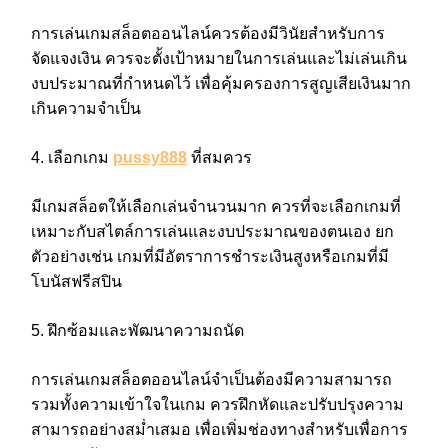
การเล่นเกมสล็อตออนไลน์ควรต้องมีวินัยสำหรับการ
จัดแจงเงิน ควรจะตั้งเป้าหมายในการเล่นและไม่เล่นเกิน
งบประมาณที่กำหนดไว้ เพื่อคุ้มครองการสูญเสียเงินมาก
เกินความจำเป็น
4. เลือกเกม
pussy888
ที่สมควร
มีเกมสล็อตให้เลือกเล่นจำนวนมาก ควรที่จะเลือกเกมที่
เหมาะกับสไตล์การเล่นและงบประมาณของตนเอง ยก
ตัวอย่างเช่น เกมที่มีอัตราการชำระเงินสูงหรือเกมที่มี
โบนัสฟรีสปิน
5. ฝึกซ้อมและพัฒนาความถนัด
การเล่นเกมสล็อตออนไลน์จำเป็นต้องมีความสามารถ
รวมทั้งความเข้าใจในเกม ควรฝึกหัดและปรับปรุงความ
สามารถอย่างสม่ำเสมอ เพื่อเพิ่มช่องทางสำหรับเพื่อการ