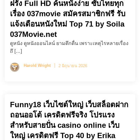
ฝรั่ง Full HD ค้นหนังง่าย ซับไทยทุก
เรื่อง 037movie สมัครสมาชิกฟรี รับ
แจ้งเตือนหนังใหม่ Top 71 by Soila
037Movie.net
ดูหนัง ดูหนังออนไลน์ ยามดึกดื่น เพราะเหตุไรหลายเรื่อง
ถึ […]
Harold Wright
2 มิถุนายน 2026
Funny18 เว็บไซต์ใหญ่ เว็บสล็อตฝาก
ถอนออโต้ เครดิตฟรีจริง โปรแรง
สำหรับสายปั่น casino online เว็บ
ใหญ่ เครดิตฟรี Top 40 by Erika