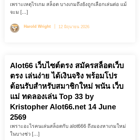
เพราะเหตุไรเกม สล็อต บางเกมถึงยังถูกเลือกเล่นต่อ แม้
จะม […]
Harold Wright
12 มิถุนายน 2026
Alot66 เว็บไซต์ตรง สมัครสล็อตเว็บ
ตรง เล่นง่าย ได้เงินจริง พร้อมโปร
ต้อนรับสำหรับสมาชิกใหม่ พนัน เว็บ
แม่ ทดลองเล่น Top 33 by
Kristopher Alot66.net 14 June
2569
เพราะอะไรคนเล่นสล็อตกับ alot666 ถึงมองหาเกมใหม่
ในบางช่ว […]