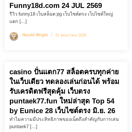
Funny18d.com 24 JUL 2569
รีวิว funny18 เว็บสล็อต pg เว็บไซต์ตรง เว็บไซต์ใหญ่
แตก […]
Harold Wright
31 พฤษภาคม 2026
casino ปั่นแตก77 สล็อตครบทุกค่าย
ในเว็บเดียว ทดลองเล่นก่อนได้ พร้อม
รับเครดิตฟรีสุดคุ้ม เว็บตรง
puntaek77.fun ใหม่ล่าสุด Top 54
by Eunice 28 เว็บไซต์ตรง มิ.ย. 26
ทำไมความมีประสิทธิภาพของเน็ตถึงสำคัญกับการเล่น
puntaek7 […]