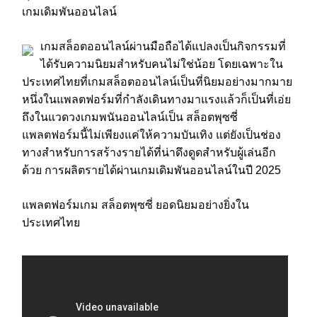
เกมเดิมพันออนไลน์
เกมสล็อตออนไลน์ผ่านมือถือได้แปลงเป็นกิจกรรมที่
ได้รับความนิยมสำหรับคนไม่ใช่น้อย โดยเฉพาะใน
ประเทศไทยที่เกมสล็อตออนไลน์เป็นที่นิยมอย่างมากมาย
หนึ่งในแพลตฟอร์มที่กำลังเดินทางมาแรงแล้วก็เป็นที่เอ่ย
ถึงในแวดวงเกมพนันออนไลน์เป็น สล็อตพุซซี่
แพลตฟอร์มนี้ไม่เพียงแค่ให้ความบันเทิง แต่ยังเป็นช่อง
ทางสำหรับการสร้างรายได้ที่น่าดึงดูดสำหรับผู้เล่นอีก
ด้วย การผลิตรายได้ผ่านเกมเดิมพันออนไลน์ในปี 2025
แพลตฟอร์มเกม สล็อตพุซซี่ ยอดนิยมอย่างยิ่งใน
ประเทศไทย