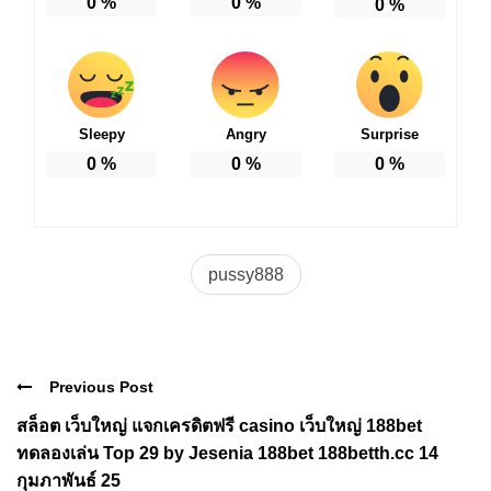
0
%
0
%
0
%
Sleepy
Angry
Surprise
0
%
0
%
0
%
pussy888
Previous Post
สล็อต เว็บใหญ่ แจกเครดิตฟรี casino เว็บใหญ่ 188bet
ทดลองเล่น Top 29 by Jesenia 188bet 188betth.cc 14
กุมภาพันธ์ 25