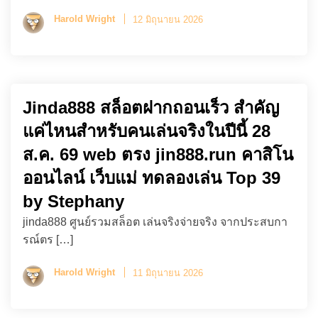
Harold Wright
12 มิถุนายน 2026
Jinda888 สล็อตฝากถอนเร็ว สำคัญ
แค่ไหนสำหรับคนเล่นจริงในปีนี้ 28
ส.ค. 69 web ตรง jin888.run คาสิโน
ออนไลน์ เว็บแม่ ทดลองเล่น Top 39
by Stephany
jinda888 ศูนย์รวมสล็อต เล่นจริงจ่ายจริง จากประสบกา
รณ์ตร […]
Harold Wright
11 มิถุนายน 2026