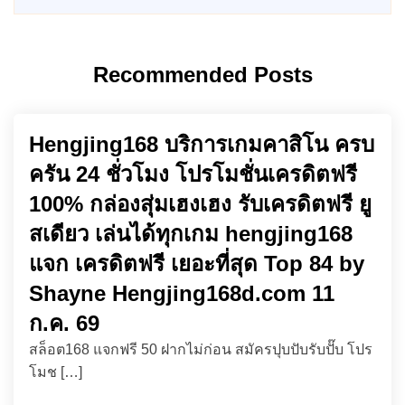
Recommended Posts
Hengjing168 บริการเกมคาสิโน ครบ
ครัน 24 ชั่วโมง โปรโมชั่นเครดิตฟรี
100% กล่องสุ่มเฮงเฮง รับเครดิตฟรี ยู
สเดียว เล่นได้ทุกเกม hengjing168
แจก เครดิตฟรี เยอะที่สุด Top 84 by
Shayne Hengjing168d.com 11
ก.ค. 69
สล็อต168 แจกฟรี 50 ฝากไม่ก่อน สมัครปุบปับรับปั๊บ โปร
โมช […]