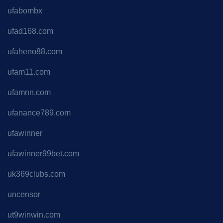
ufabombx
ufad168.com
ufaheno88.com
ufam11.com
ufamnn.com
ufanance789.com
ufawinner
ufawinner99bet.com
uk369clubs.com
uncensor
ut9winwin.com