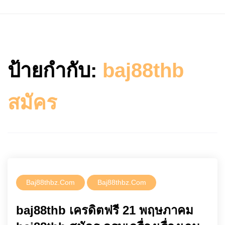
ป้ายกำกับ:
baj88thb
สมัคร
Baj88thbz.com
Baj88thbz.com
baj88thb เครดิตฟรี 21 พฤษภาคม