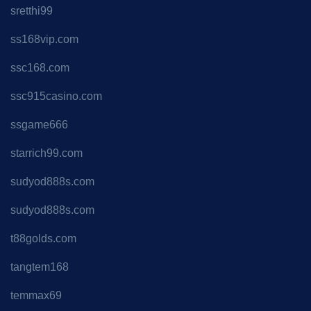
sretthi99
ss168vip.com
ssc168.com
ssc915casino.com
ssgame666
starrich99.com
sudyod888s.com
sudyod888s.com
t88golds.com
tangtem168
temmax69