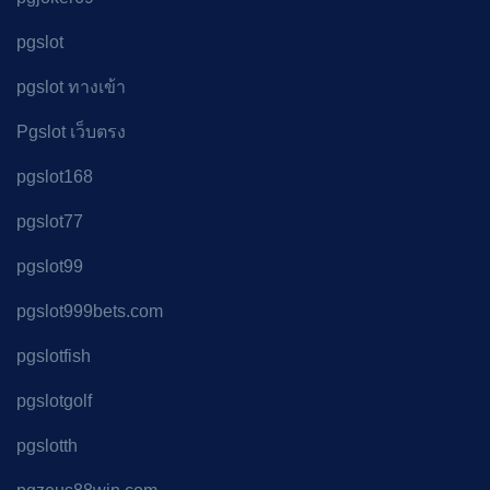
pgslot
pgslot ทางเข้า
Pgslot เว็บตรง
pgslot168
pgslot77
pgslot99
pgslot999bets.com
pgslotfish
pgslotgolf
pgslotth