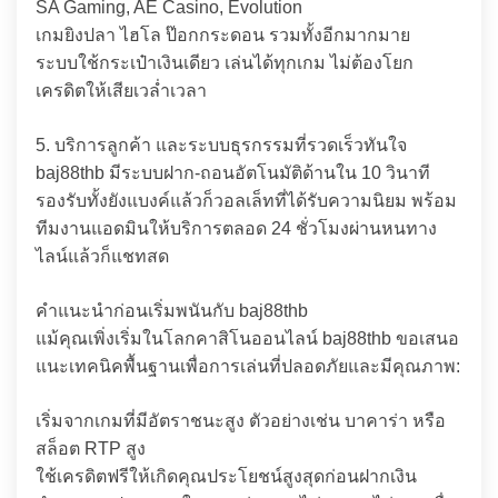
SA Gaming, AE Casino, Evolution
เกมยิงปลา ไฮโล ป๊อกกระดอน รวมทั้งอีกมากมาย
ระบบใช้กระเป๋าเงินเดียว เล่นได้ทุกเกม ไม่ต้องโยก
เครดิตให้เสียเวล่ำเวลา
5. บริการลูกค้า และระบบธุรกรรมที่รวดเร็วทันใจ
baj88thb มีระบบฝาก-ถอนอัตโนมัติด้านใน 10 วินาที
รองรับทั้งยังแบงค์แล้วก็วอลเล็ทที่ได้รับความนิยม พร้อม
ทีมงานแอดมินให้บริการตลอด 24 ชั่วโมงผ่านหนทาง
ไลน์แล้วก็แชทสด
คำแนะนำก่อนเริ่มพนันกับ baj88thb
แม้คุณเพิ่งเริ่มในโลกคาสิโนออนไลน์ baj88thb ขอเสนอ
แนะเทคนิคพื้นฐานเพื่อการเล่นที่ปลอดภัยและมีคุณภาพ:
เริ่มจากเกมที่มีอัตราชนะสูง ตัวอย่างเช่น บาคาร่า หรือ
สล็อต RTP สูง
ใช้เครดิตฟรีให้เกิดคุณประโยชน์สูงสุดก่อนฝากเงิน