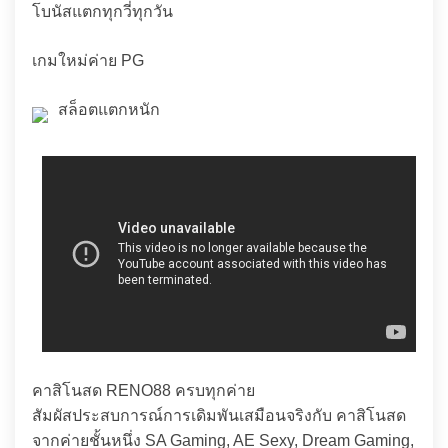
โบนัสแตกทุกวี่ทุกวัน
เกมใหม่ค่าย PG
สล็อตแตกหนัก
คาสิโนสด RENO88 ครบทุกค่าย
สัมผัสประสบการณ์การเดิมพันเสมือนจริงกับ คาสิโนสด
จากค่ายชั้นหนึ่ง SA Gaming, AE Sexy, Dream Gaming,