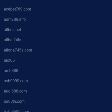
acebet789.com
adm789.info
allbestbet
allbet24hr
allone745s.com
alot66
amb888
asb9999.com
audi688.com
ba88th.com
babet555.com