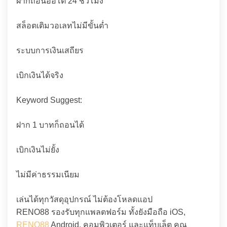
ฝากถอนออโต้ 24 ชั่วโมง
สล็อตเติมวอเลทไม่มีขั้นต่ำ
ระบบการเงินเสถียร
เบิกเงินได้จริง
Keyword Suggest:
ฝาก 1 บาทก็ถอนได้
เบิกเงินไม่ยั้ง
ไม่มีค่าธรรมเนียม
เล่นได้ทุกวัสดุอุปกรณ์ ไม่ต้องโหลดแอป
RENO88 รองรับทุกแพลตฟอร์ม ทั้งยังมือถือ iOS,
RENO88
Android, คอมพิวเตอร์ และแท็บเล็ต คุณ