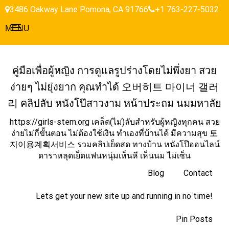
Skip
3486 Oakway Lane Pomona, CA 91766
+1 763-227-5032
to
MENU
content
คู่มือเพื่อผู้หญิง การดูแลรูปร่างโดยไม่พึ่งยา สวย
ง่ายๆ ไม่ยุ่งยาก คุณทำได้ 오버히트 마이너 갤러
리 คลิปลับ หนังโป๊สาวงาม หน้าประถม นมมหาลัย
https://girls-stem.org เคล็ด(ไม่)ลับสำหรับผู้หญิงทุกคน สวย
ง่ายไม่กี่ขั้นตอน ไม่ต้องใช้เงิน ทำเองที่บ้านได้ มีความสุข 토
지이용계획서비스 รวมคลิปเย็ดสด ทางบ้าน หนังโป๊ออนไลน์
ดาราหลุดเย็ดแฟนหนุ่มเห็นหี เห็นนม ไม่เซ็น
Blog
Contact
Lets get your new site up and running in no time!
Pin Posts