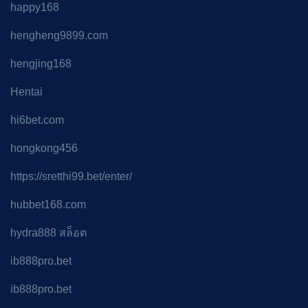
happy168
hengheng9899.com
hengjing168
Hentai
hi6bet.com
hongkong456
https://sretthi99.bet/enter/
hubbet168.com
hydra888 สล็อต
ib888pro.bet
ib888pro.bet