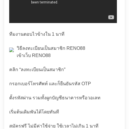
ทีมงานตอบไวข้างใน 1 นาที
วิธีลงทะเบียนเป็นสมาชิก RENO88
เข้าเว็บ RENO88
คลิก “ลงทะเบียนเป็นสมาชิก”
กรอกเบอร์โทรศัพท์ และก็ยืนยันรหัส OTP
ตั้งรหัสผ่าน รวมทั้งผูกบัญชีธนาคารหรือวอเลท
เริ่มต้นเดิมพันได้โดยทันที
สมัครฟรี ไม่มีค่าใช้จ่าย ใช้เวลาไม่เกิน 1 นาที