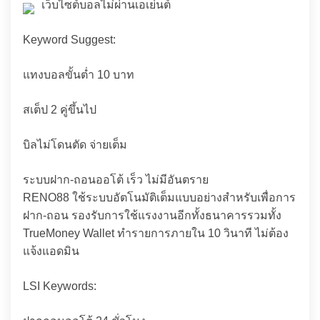
เว็บไซต์บอลไม่ผ่านเอเย่นต์
Keyword Suggest:
แทงบอลขั้นต่ำ 10 บาท
สเต็ป 2 คู่ขึ้นไป
บิลไม่โดนตัด จ่ายเต็ม
ระบบฝาก-ถอนออโต้ เร็ว ไม่มีอันตราย
RENO88 ใช้ระบบอัตโนมัติเต็มแบบอย่างสำหรับเพื่อการ
ฝาก-ถอน รองรับการใช้แรงงานอีกทั้งธนาคารรวมทั้ง
TrueMoney Wallet ทำรายการภายใน 10 วินาที ไม่ต้อง
แจ้งแอดมิน
LSI Keywords: