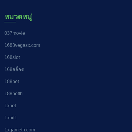
หมวดหมู่
037movie
1688vegasx.com
168slot
168สล็อต
188bet
188betth
1xbet
1xbit1
1xgameth.com