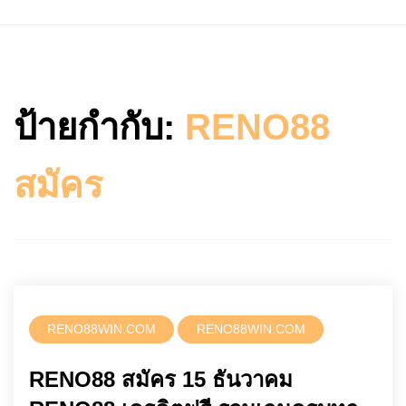
ป้ายกำกับ:
RENO88
สมัคร
RENO88WIN.COM
RENO88WIN.COM
RENO88 สมัคร 15 ธันวาคม