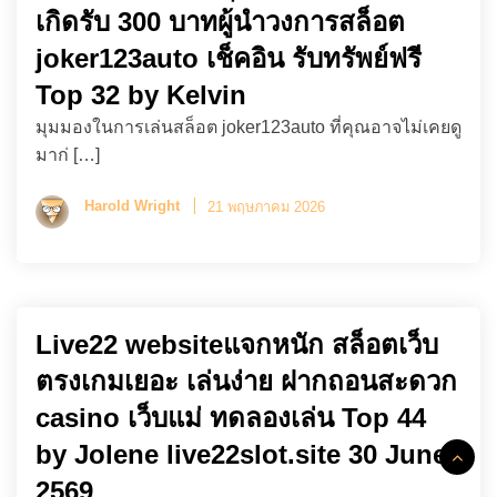
เกิดรับ 300 บาทผู้นำวงการสล็อต
joker123auto เช็คอิน รับทรัพย์ฟรี
Top 32 by Kelvin
มุมมองในการเล่นสล็อต joker123auto ที่คุณอาจไม่เคยดู
มาก่ […]
Harold Wright
21 พฤษภาคม 2026
Live22 websiteแจกหนัก สล็อตเว็บ
ตรงเกมเยอะ เล่นง่าย ฝากถอนสะดวก
casino เว็บแม่ ทดลองเล่น Top 44
by Jolene live22slot.site 30 June
2569