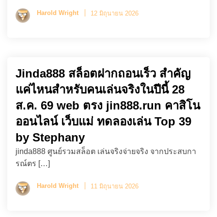
Harold Wright
12 มิถุนายน 2026
Jinda888 สล็อตฝากถอนเร็ว สำคัญ
แค่ไหนสำหรับคนเล่นจริงในปีนี้ 28
ส.ค. 69 web ตรง jin888.run คาสิโน
ออนไลน์ เว็บแม่ ทดลองเล่น Top 39
by Stephany
jinda888 ศูนย์รวมสล็อต เล่นจริงจ่ายจริง จากประสบกา
รณ์ตร […]
Harold Wright
11 มิถุนายน 2026