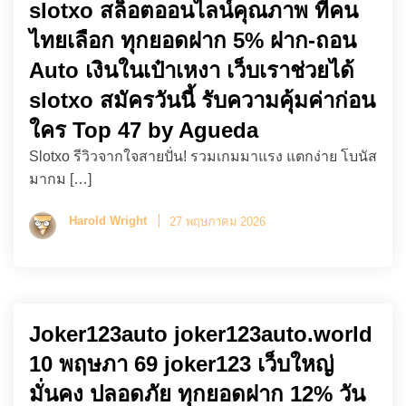
slotxo สล็อตออนไลน์คุณภาพ ที่คน
ไทยเลือก ทุกยอดฝาก 5% ฝาก-ถอน
Auto เงินในเป๋าเหงา เว็บเราช่วยได้
slotxo สมัครวันนี้ รับความคุ้มค่าก่อน
ใคร Top 47 by Agueda
Slotxo รีวิวจากใจสายปั่น! รวมเกมมาแรง แตกง่าย โบนัส
มากม […]
Harold Wright
27 พฤษภาคม 2026
Joker123auto joker123auto.world
10 พฤษภา 69 joker123 เว็บใหญ่
มั่นคง ปลอดภัย ทุกยอดฝาก 12% วัน