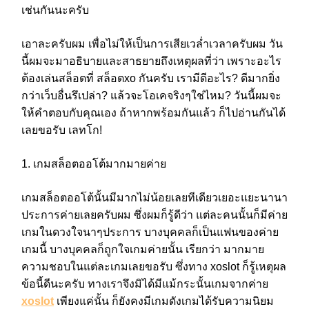
เช่นกันนะครับ
เอาละครับผม เพื่อไม่ให้เป็นการเสียเวล่ำเวลาครับผม วัน
นี้ผมจะมาอธิบายและสาธยายถึงเหตุผลที่ว่า เพราะอะไร
ต้องเล่นสล็อตที่ สล็อตxo กันครับ เรามีดีอะไร? ดีมากยิ่ง
กว่าเว็บอื่นรึเปล่า? แล้วจะโอเคจริงๆใช่ไหม? วันนี้ผมจะ
ให้คำตอบกับคุณเอง ถ้าหากพร้อมกันแล้ว ก็ไปอ่านกันได้
เลยขอรับ เลทโก!
1. เกมสล็อตออโต้มากมายค่าย
เกมสล็อตออโต้นั้นมีมากไม่น้อยเลยทีเดียวเยอะแยะนานา
ประการค่ายเลยครับผม ซึ่งผมก็รู้ดีว่า แต่ละคนนั้นก็มีค่าย
เกมในดวงใจนาๆประการ บางบุคคลก็เป็นแฟนของค่าย
เกมนี้ บางบุคคลก็ถูกใจเกมค่ายนั้น เรียกว่า มากมาย
ความชอบในแต่ละเกมเลยขอรับ ซึ่งทาง xoslot ก็รู้เหตุผล
ข้อนี้ดีนะครับ ทางเราจึงมิได้มีแม้กระนั้นเกมจากค่าย
xoslot
เพียงแค่นั้น ก็ยังคงมีเกมดังเกมได้รับความนิยม