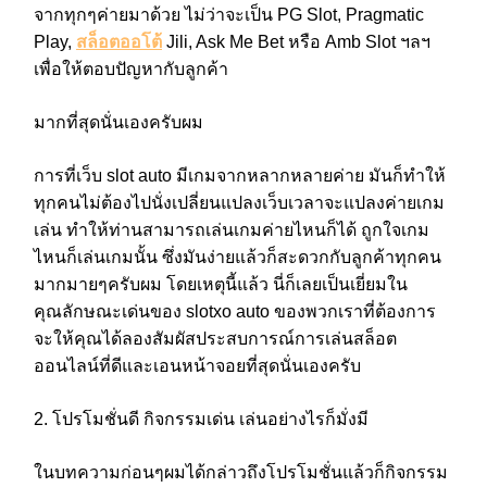
จากทุกๆค่ายมาด้วย ไม่ว่าจะเป็น PG Slot, Pragmatic
Play,
สล็อตออโต้
Jili, Ask Me Bet หรือ Amb Slot ฯลฯ
เพื่อให้ตอบปัญหากับลูกค้า
มากที่สุดนั่นเองครับผม
การที่เว็บ slot auto มีเกมจากหลากหลายค่าย มันก็ทำให้
ทุกคนไม่ต้องไปนั่งเปลี่ยนแปลงเว็บเวลาจะแปลงค่ายเกม
เล่น ทำให้ท่านสามารถเล่นเกมค่ายไหนก็ได้ ถูกใจเกม
ไหนก็เล่นเกมนั้น ซึ่งมันง่ายแล้วก็สะดวกกับลูกค้าทุกคน
มากมายๆครับผม โดยเหตุนี้แล้ว นี่ก็เลยเป็นเยี่ยมใน
คุณลักษณะเด่นของ slotxo auto ของพวกเราที่ต้องการ
จะให้คุณได้ลองสัมผัสประสบการณ์การเล่นสล็อต
ออนไลน์ที่ดีและเอนหน้าจอยที่สุดนั่นเองครับ
2. โปรโมชั่นดี กิจกรรมเด่น เล่นอย่างไรก็มั่งมี
ในบทความก่อนๆผมได้กล่าวถึงโปรโมชั่นแล้วก็กิจกรรม