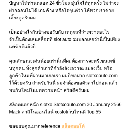
ปัญหาให้ท่านตลอด 24 ชั่วโมง อุ่นใจได้ทุกครั้ง ไม่ว่าจะ
ฝากถอนไม่ได้ เกมค้าง หรือใดๆแต่ว่า ให้พวกเราช่วย
เลี้ยงดูครับผม
เป็นอย่างไรกันบ้างขอรับกับ เหตุผลที่ว่าเพราะอะไร
จำเป็นต้องเล่นสล็อตที่ slot auto ผมบอกเลยว่านี่เป็นเพียง
แค่ข้อดีแล้วก็
คุณลักษณะเด่นน้อยเท่านั้นที่ผมต้องการจะพรีเซนเทชั่
นทุกคน ทั้งลูกค้าเก่าที่กำลังลังเลว่าจะแปลงเว็บ หรือ
ลูกค้าใหม่ที่ผ่านมาเจอเรา ผมก็ขอฝาก slotxoauto.com
ไว้ด้วยครับ สำหรับวันนี้ ผมจำต้องขอตัวลาไปก่อน แล้ว
พบกันใหม่ในบทความหน้า สวัสดีครับผม
สล็อตแตกหนัก slotxo Slotxoauto.com 30 January 2566
Mack คาสิโนออนไลน์ xoslotเว็บไหนดี Top 55
ขอขอบคุณมากreference
สล็อตออโต้