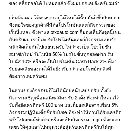
ของ สล็อตออโต้ ไปหมดแล้ว ซึ่งผมบอกเลยจ้ะครับผมว่า
เว็บสล็อตออโต้ต่างๆจะอยู่ได้ไหมได้นั้น มันก็ขึ้นกับความ
พึงพอใจของลูกค้าที่มีต่อโปรโมชั่นและก็กิจกรรมของ
เว็บนี่แหละ ซึ่งทาง slotxoauto.com ก็มองเห็นถึงจุดนี้เช่น
กันครับผม เราก็เลยจัดโปรโมชั่นและก็กิจกรรมแบบจัด
หนักจัดเต็มกันไปเลยนะครับ ไม่ว่าจะเป็น โปรโมชั่น
สมาชิกใหม่ รับโบนัส 50% โปรโมชั่นทุกยอดฝาก รับ
โบนัส 10% หรือจะเป็นโปรโมชั่น Cash Back 2% ที่มา
รับยอดเสียของตนได้ไม่ยั้ง เรียกว่าตอบโจทย์ทุกสิ่งที่
ต้องการเลยครับผม
ในส่วนของกิจกรรมก็ไม่ได้น้อยหน้าเลยขอรับ ทั้งยัง
กิจกรรมเชิญเพื่อนสนิทสมัคร รับ 2 เด้ง ที่จะทำให้คุณได้
รับทั้งยังเครดิตฟรี 100 บาท และก็ยอดเสียจากเพื่อน 5%
กิจกรรมปฏิทินเช็คชื่อรับโชค ที่จะทำให้ท่านได้รับเครดิต
ฟรีๆไปเลยแม้ทำเป็น หรือจะเป็นกิจกรรม Login ที่จะแจก
เพชรให้คุณเอาไปหมุนวงล้อลุ้นรับเครดิตฟรีกันได้ทุก