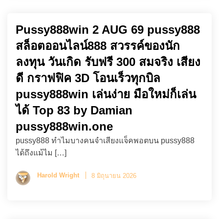
Pussy888win 2 AUG 69 pussy888
สล็อตออนไลน์888 สวรรค์ของนัก
ลงทุน วันเกิด รับฟรี 300 สมจริง เสียง
ดี กราฟฟิค 3D โอนเร็วทุกบิล
pussy888win เล่นง่าย มือใหม่ก็เล่น
ได้ Top 83 by Damian
pussy888win.one
pussy888 ทำไมบางคนจำเสียงแจ็คพอตบน pussy888
ได้ถึงแม้ไม […]
Harold Wright
8 มิถุนายน 2026