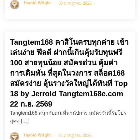
Harold Wright
30 กรกฎาคม 2026
Tangtem168 คาสิโนครบทุกค่าย เข้า
เล่นง่าย ฟีลดี ฝากนี้เกินคุ้มรับทุนฟรี
100 สายทุนน้อย สมัครด่วน คุ้มค่า
การเดิมพัน ที่สุดในวงการ สล็อต168
สมัครง่าย ลุ้นรางวัลใหญ่ได้ทันที Top
18 by Jerrold Tangtem168e.com
22 ก.ย. 2569
Tangtem168 สนุกกับเกมที่นานัปการ สมัครวันนี้รับโปร
สุดคุ […]
Harold Wright
21 กรกฎาคม 2026