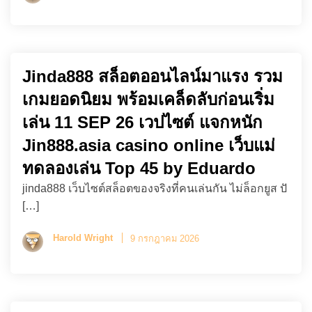
Jinda888 สล็อตออนไลน์มาแรง รวม
เกมยอดนิยม พร้อมเคล็ดลับก่อนเริ่ม
เล่น 11 SEP 26 เวปไซต์ แจกหนัก
Jin888.asia casino online เว็บแม่
ทดลองเล่น Top 45 by Eduardo
jinda888 เว็บไซต์สล็อตของจริงที่คนเล่นกัน ไม่ล็อกยูส ปั
[…]
Harold Wright
9 กรกฎาคม 2026