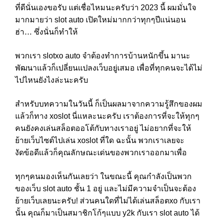
ที่ดีนั่นเองขอรับ แต่เชื่อไหมนะครับว่า 2023 นี้ ผมมั่นใจ
มากมายว่า slot auto เปิดใหม่มากกว่าทุกๆปีแน่นอน
ฮ่า… ซึ่งนั่นก็ทำให้
พวกเรา slotxo auto จำต้องทำการบ้านหนักขึ้น มานะ
พัฒนาแล้วก็เปลี่ยนแปลงเว็บอยู่เสมอ เพื่อที่ทุกคนจะได้ไม่
ไปไหนยังไงล่ะนะครับ
สำหรับบทความในวันนี้ ก็เป็นผลมาจากความรู้สึกของผม
แล้วก็ทาง xoslot นี่แหละนะครับ เราต้องการที่จะให้ทุกๆ
คนยังคงเล่นสล็อตออโต้กับทางเราอยู่ ไม่อยากที่จะให้
ย้ายเว็บไซต์ไปเล่น xoslot ที่ใด ฉะนั้น พวกเราเลยจะ
งัดข้อดีแล้วก็คุณลักษณะเด่นของพวกเราออกมาเพื่อ
ทุกๆคนมองเห็นกันเลยว่า ในขณะนี้ คุณกำลังเป็นพวก
ของเว็บ slot auto ชั้น 1 อยู่ และไม่มีความจำเป็นจะต้อง
ย้ายเว็บเลยนะครับ! ส่วนคนใดที่ไม่ได้เล่นสล็อตxo กับเรา
นั้น คุณก็มาเป็นสมาชิกโก้ๆแบบ y2k กับเรา slot auto ได้