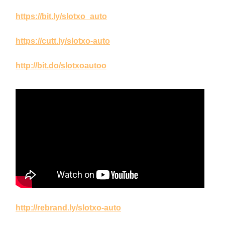
https://bit.ly/slotxo_auto
https://cutt.ly/slotxo-auto
http://bit.do/slotxoautoo
http://rebrand.ly/slotxo-auto