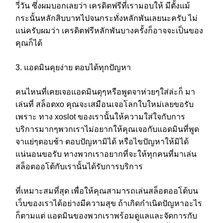
วี่วัน ซึ่งผมบอกเลยว่า เครดิตฟรีที่เรามอบให้ มีตั้งแม้
กระนั้นหลักสิบบาทไปจนกระทั่งหลักพันเลยนะครับ ไม่
แน่ครับผมว่า เครดิตฟรีหลักพันบางครั้งก็อาจจะเป็นของ
คุณก็ได้
3. แอดมินคุยง่าย ตอบได้ทุกปัญหา
คนไหนที่เคยเจอแอดมินดุๆหรือพูดจาห่วยๆใส่ล่ะก็ มา
เล่นที่ สล็อตxo คุณจะเสมือนเจอโลกใบใหม่เลยขอรับ
เพราะ ทาง xoslot ของเรานั้นให้ความใส่ใจกับการ
บริการมากๆพวกเราไม่อยากให้คุณเจอกับแอดมินที่พูด
จาแย่ๆตอบช้า ตอบปัญหามิได้ หรือไขปัญหาให้มิได้
แน่นอนขอรับ ทางพวกเราอยากที่จะให้ทุกคนที่มาเล่น
สล็อตออโต้กับเรานั้นได้รับการบริการ
ที่เหมาะสมที่สุด เพื่อให้คุณสามารถเล่นสล็อตออโต้บน
เว็บของเราได้อย่างมีความสุข ถ้าเกิดกำเนิดปัญหาอะไร
ก็ตามแต่ แอดมินของพวกเราพร้อมดูแลและจัดการกับ