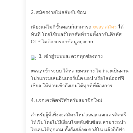
2. สมัครง่ายไม่สลับซับซ้อน
เพียงแค่ไม่กี่ขั้นตอนก็สามารถ
xway สมัคร
ได้
ทันที โดยใช้เบอร์โทรศัพท์รวมทั้งการันตีรหัส
OTP ไม่ต้องกรอกข้อมูลยุ่งยาก
3. เข้าสู่ระบบสะดวกทุกช่องทาง
xway เข้าระบบ ได้หลายหนทาง ไม่ว่าจะเป็นผ่าน
โปรแกรมเล่นอินเตอร์เน็ต แอป หรือไลน์ออฟฟิ
เชียล ให้ท่านเข้าถึงเกมได้ทุกที่ที่ต้องการ
4. แจกเครดิตฟรีสำหรับสมาชิกใหม่
สำหรับผู้ที่เพิ่งจะสมัครใหม่ xway แจกเครดิตฟรี
ให้เริ่มโดยไม่มีเงื่อนไขสลับซับซ้อน สามารถนำ
ไปเล่นได้ทุกเกม ทั้งยังสล็อต คาสิโน แล้วก็กีฬา