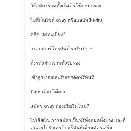
วิธีสมัครรวมทั้งเริ่มต้นใช้งาน xway
ไปที่เว็บไซต์ xway หรือแอปพลิเคชัน
คลิก “ลงทะเบียน”
กรอกเบอร์โทรศัพท์ รอรับ OTP
ตั้งรหัสผ่านรวมทั้งรับรอง
เข้าสู่ระบบและรับเครดิตฟรีทันที
ปัญหาที่พบได้มาก
สมัคร xway ต้องเสียเงินไหม?
ไม่เสียเงิน การสมัครเป็นฟรีทั้งหมดทั้งปวง และก็
คุณจะได้รับเครดิตฟรีทันทีเมื่อสมัครเสร็จ