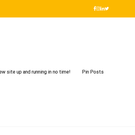
ew site up and running in no time!
Pin Posts