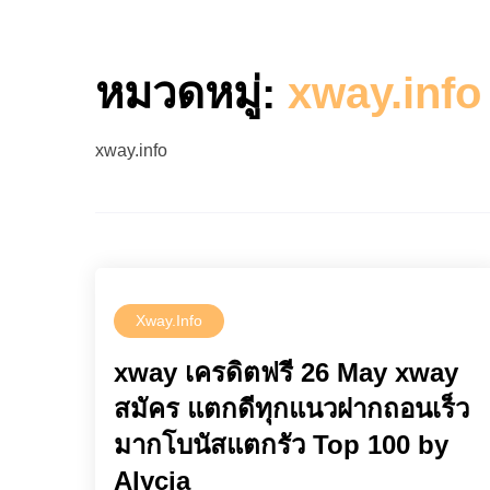
หมวดหมู่:
xway.info
xway.info
Xway.info
xway เครดิตฟรี 26 May xway
สมัคร แตกดีทุกแนวฝากถอนเร็ว
มากโบนัสแตกรัว Top 100 by
Alycia