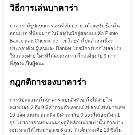
วิธีการเล่นบาคาร่า
บาคาร่ามีรูปแบบการเล่นที่เรียบง่าย แม้จะดูซับซ้อนใน
ตอนแรก ที่นิยมมากในปัจจุบันมีอยู่สองแบบคือ Punto
Banco และ Chemin de Fer โดยทั่วไปแล้วเกมนี้จะ
ประกอบด้วยผู้เล่นและ Banker โดยมีการแจกไพ่สองใบ
ให้แต่ละฝ่าย ใครที่ได้คะแนนรวมใกล้เคียงกับ 9 มาก
ที่สุดจะเป็นผู้ชนะ
กฎกติกาของบาคาร่า
การนับคะแนนในบาคาร่าเป็นสิ่งที่เข้าใจได้ง่าย ไพ่
หมายเลข 2 ถึง 9 มีค่าตามตัวเลขบนไพ่ ส่วนไพ่หมายเลข
10 แจ็ค แหม่ม และคิง มีค่าเท่ากับ 0 และไพ่เอซมีค่า 1
จุด โดยการรวมคะแนนจะดูที่หลักหน่วยเท่านั้น ตัวอย่าง
เช่น หากได้ไพ่หมายเลข 6 และ 7 แต้มรวมคือ 13 ซึ่งใน