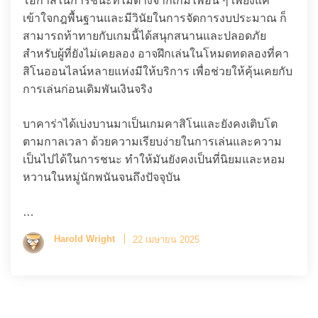
โอกาสในการชนะที่ไม่ต่างจากเกมไพ่อื่น ๆ เพียงแค่
เข้าใจกฎพื้นฐานและมีวินัยในการจัดการงบประมาณ ก็
สามารถท้าทายกับเกมนี้ได้สนุกสนานและปลอดภัย
สำหรับผู้ที่ยังไม่เคยลอง อาจฝึกเล่นในโหมดทดลองที่คา
สิโนออนไลน์หลายแห่งมีให้บริการ เพื่อช่วยให้คุ้นเคยกับ
การเล่นก่อนเดิมพันเงินจริง
บาคาร่าได้เบ่งบานมาเป็นเกมคาสิโนและยังคงเติบโต
ตามกาลเวลา ด้วยความเรียบง่ายในการเล่นและความ
เป็นไปได้ในการชนะ ทำให้มันยังคงเป็นที่นิยมและหอม
หวานในหมู่นักพนันจนถึงปัจจุบัน
…
Harold Wright
22 เมษายน 2025