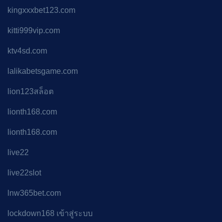
kingxxxbet123.com
kitti999vip.com
ktv4sd.com
lalikabetsgame.com
lion123สล็อต
lionth168.com
lionth168.com
live22
live22slot
lnw365bet.com
lockdown168 เข้าสู่ระบบ