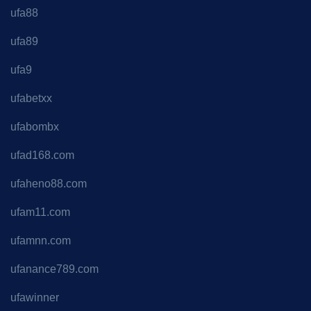
ufa88
ufa89
ufa9
ufabetxx
ufabombx
ufad168.com
ufaheno88.com
ufam11.com
ufamnn.com
ufanance789.com
ufawinner