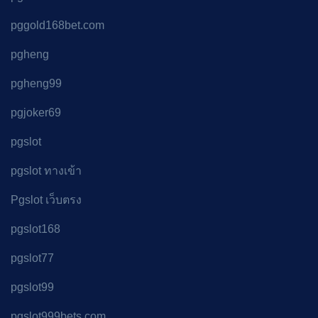
pggold168bet.com
pgheng
pgheng99
pgjoker69
pgslot
pgslot ทางเข้า
Pgslot เว็บตรง
pgslot168
pgslot77
pgslot99
pgslot999bets.com