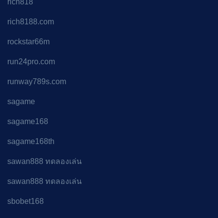
rich818
rich8188.com
rockstar66m
run24pro.com
runway789s.com
sagame
sagame168
sagame168th
sawan888 ทดลองเล่น
sawan888 ทดลองเล่น
sbobet168