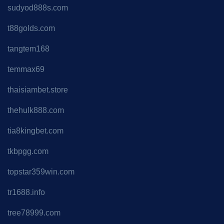
sudyod888s.com
t88golds.com
tangtem168
temmax69
thaisiambet.store
thehulk888.com
tia8kingbet.com
tkbpgg.com
topstar359win.com
tr1688.info
tree78999.com