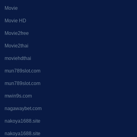
Movie
Movie HD
Movie2free
Movie2thai
moviehdthai
mun789slot.com
mun789slot.com
mwin9s.com
nagawaybet.com
nakoya1688.site
nakoya1688.site