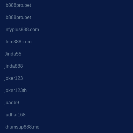
ib888pro.bet
ib888pro.bet
infyplus888.com
item388.com
Jinda55
jinda888
joker123
joker123th
juad69
judhai168
khumsup888.me