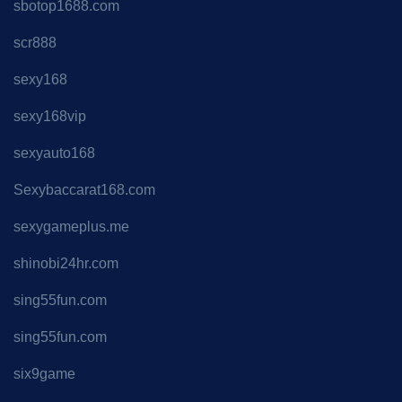
sbotop1688.com
scr888
sexy168
sexy168vip
sexyauto168
Sexybaccarat168.com
sexygameplus.me
shinobi24hr.com
sing55fun.com
sing55fun.com
six9game