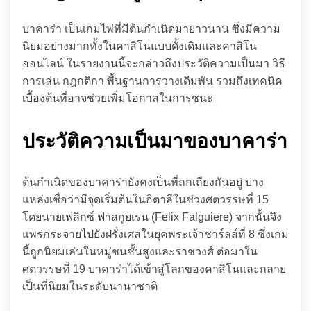
บาคาร่า เป็นเกมไพ่ที่มีต้นกำเนิดมายาวนาน ซึ่งมีความ
นิยมอย่างมากทั้งในคาสิโนแบบดั้งเดิมและคาสิโน
ออนไลน์ ในรายงานนี้จะกล่าวถึงประวัติความเป็นมา วิธี
การเล่น กฎกติกา พื้นฐานการวางเดิมพัน รวมถึงเทคนิค
เบื้องต้นที่อาจช่วยเพิ่มโอกาสในการชนะ
ประวัติความเป็นมาของบาคาร่า
ต้นกำเนิดของบาคาร่ายังคงเป็นที่ถกเถียงกันอยู่ บาง
แหล่งเชื่อว่ามีจุดเริ่มต้นในอิตาลีในช่วงศตวรรษที่ 15
โดยนายเฟลิกซ์ ฟาลกูยเรน (Felix Falguiere) จากนั้นจึง
แพร่กระจายไปยังฝรั่งเศสในยุคพระเจ้าชาร์ลส์ที่ 8 ซึ่งเกม
นี้ถูกนิยมเล่นในหมู่ชนชั้นสูงและราชวงศ์ ต่อมาใน
ศตวรรษที่ 19 บาคาร่าได้เข้าสู่โลกของคาสิโนและกลาย
เป็นที่นิยมในระดับนานาชาติ