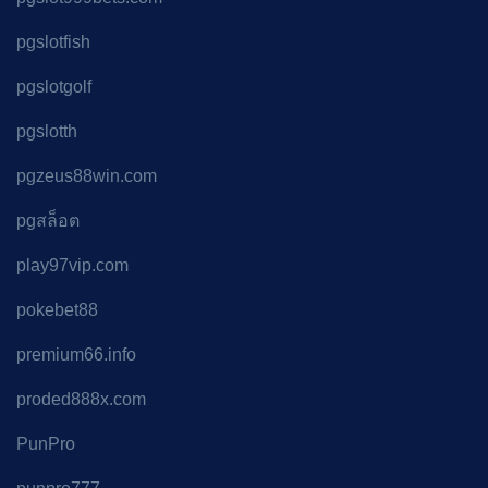
pgslotfish
pgslotgolf
pgslotth
pgzeus88win.com
pgสล็อต
play97vip.com
pokebet88
premium66.info
proded888x.com
PunPro