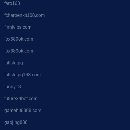
faro168
fcharoenkit168.com
finnivips.com
fox689ok.com
fox689ok.com
fullslotpg
fullslotpg168.com
funny18
future24bet.com
gamehit8888.com
gaojing888