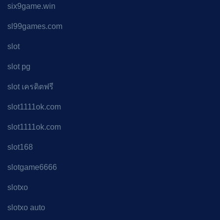
six9game.win
sl99games.com
slot
slot pg
slot เครดิตฟรี
slot1111ok.com
slot1111ok.com
slot168
slotgame6666
slotxo
slotxo auto