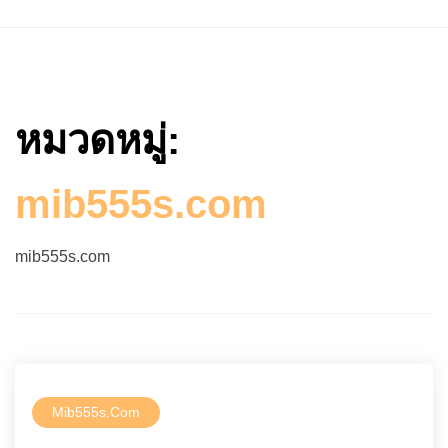
หมวดหมู่:
mib555s.com
mib555s.com
Mib555s.com