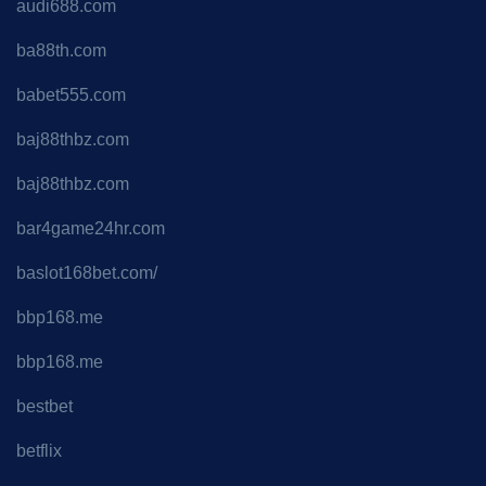
audi688.com
ba88th.com
babet555.com
baj88thbz.com
baj88thbz.com
bar4game24hr.com
baslot168bet.com/
bbp168.me
bbp168.me
bestbet
betflix