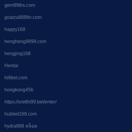
gem99ths.com
goatza888fin.com
happy168
hengheng9899.com
hengjing168
Hentai
hi6bet.com
hongkong456
https://sretthi99.bet/enter/
hubbet168.com
hydra888 สล็อต