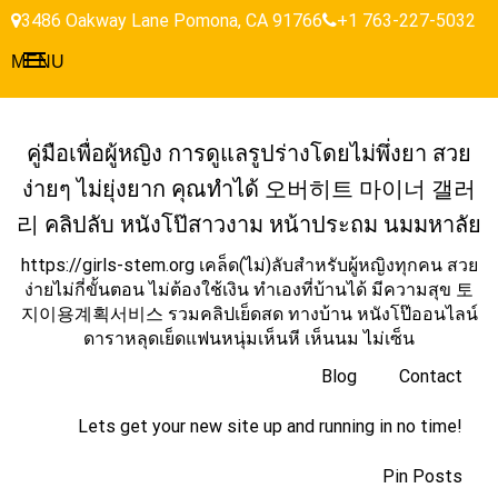
Skip
3486 Oakway Lane Pomona, CA 91766
+1 763-227-5032
to
MENU
content
คู่มือเพื่อผู้หญิง การดูแลรูปร่างโดยไม่พึ่งยา สวย
ง่ายๆ ไม่ยุ่งยาก คุณทำได้ 오버히트 마이너 갤러
리 คลิปลับ หนังโป๊สาวงาม หน้าประถม นมมหาลัย
https://girls-stem.org เคล็ด(ไม่)ลับสำหรับผู้หญิงทุกคน สวย
ง่ายไม่กี่ขั้นตอน ไม่ต้องใช้เงิน ทำเองที่บ้านได้ มีความสุข 토
지이용계획서비스 รวมคลิปเย็ดสด ทางบ้าน หนังโป๊ออนไลน์
ดาราหลุดเย็ดแฟนหนุ่มเห็นหี เห็นนม ไม่เซ็น
Blog
Contact
Lets get your new site up and running in no time!
Pin Posts