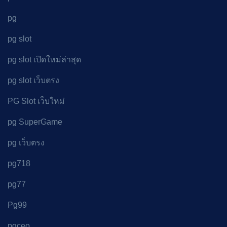
pg
pg slot
pg slot เปิดใหม่ล่าสุด
pg slot เว็บตรง
PG Slot เว็บใหม่
pg SuperGame
pg เว็บตรง
pg718
pg77
Pg99
pgceo