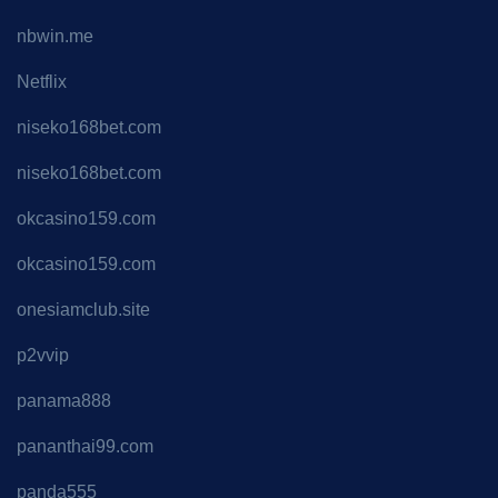
nbwin.me
Netflix
niseko168bet.com
niseko168bet.com
okcasino159.com
okcasino159.com
onesiamclub.site
p2vvip
panama888
pananthai99.com
panda555