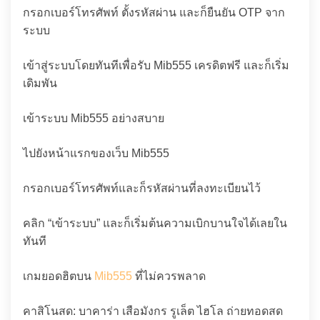
กรอกเบอร์โทรศัพท์ ตั้งรหัสผ่าน และก็ยืนยัน OTP จาก
ระบบ
เข้าสู่ระบบโดยทันทีเพื่อรับ Mib555 เครดิตฟรี และก็เริ่ม
เดิมพัน
เข้าระบบ Mib555 อย่างสบาย
ไปยังหน้าแรกของเว็บ Mib555
กรอกเบอร์โทรศัพท์และก็รหัสผ่านที่ลงทะเบียนไว้
คลิก “เข้าระบบ” และก็เริ่มต้นความเบิกบานใจได้เลยใน
ทันที
เกมยอดฮิตบน
Mib555
ที่ไม่ควรพลาด
คาสิโนสด: บาคาร่า เสือมังกร รูเล็ต ไฮโล ถ่ายทอดสด