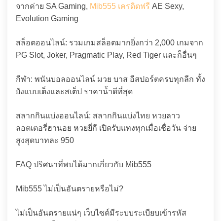
จากค่าย SA Gaming,
Mib555 เครดิตฟรี
AE Sexy,
Evolution Gaming
สล็อตออนไลน์: รวมเกมสล็อตมากยิ่งกว่า 2,000 เกมจาก
PG Slot, Joker, Pragmatic Play, Red Tiger และก็อื่นๆ
กีฬา: พนันบอลออนไลน์ มวย บาส อีสปอร์ตครบทุกลีก ทั้ง
ยังแบบเต็งและสเต็ป ราคาน้ำดีที่สุด
สลากกินแบ่งออนไลน์: สลากกินแบ่งไทย หวยลาว
ลอตเตอรี่ฮานอย หวยยี่กี เปิดรับแทงทุกเมื่อเชื่อวัน จ่าย
สูงสุดบาทละ 950
FAQ ปริศนาที่พบได้มากเกี่ยวกับ Mib555
Mib555 ไม่เป็นอันตรายหรือไม่?
ไม่เป็นอันตรายแน่ๆ เว็บไซต์มีระบบระเบียบเข้ารหัส