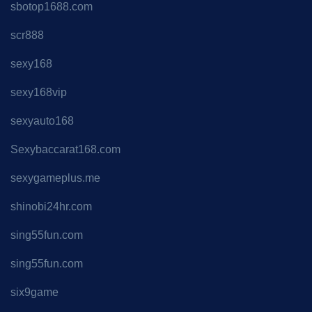
sbotop1688.com
scr888
sexy168
sexy168vip
sexyauto168
Sexybaccarat168.com
sexygameplus.me
shinobi24hr.com
sing55fun.com
sing55fun.com
six9game