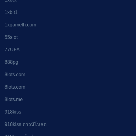
1xbit1
1xgameth.com
55slot
77UFA
888pg
8lots.com
8lots.com
8lots.me
918kiss
918kiss ดาวน์โหลด