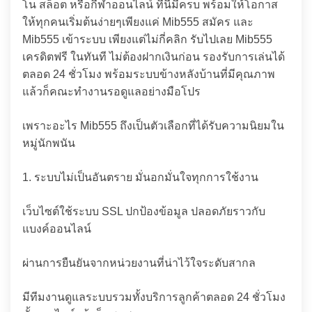
โน สล็อต หรือกีฬาออนไลน์ ที่นี่มีครบ พร้อมให้โอกาส
ให้ทุกคนเริ่มต้นง่ายๆเพียงแค่ Mib555 สมัคร และ
Mib555 เข้าระบบ เพียงแต่ไม่กี่คลิก รับไปเลย Mib555
เครดิตฟรี ในทันที ไม่ต้องฝากเงินก่อน รองรับการเล่นได้
ตลอด 24 ชั่วโมง พร้อมระบบข้างหลังบ้านที่มีคุณภาพ
แล้วก็คณะทำงานรอดูแลอย่างมือโปร
เพราะอะไร Mib555 ถึงเป็นตัวเลือกที่ได้รับความนิยมใน
หมู่นักพนัน
1. ระบบไม่เป็นอันตราย มั่นอกมั่นใจทุกการใช้งาน
เว็บไซต์ใช้ระบบ SSL ปกป้องข้อมูล ปลอดภัยราวกับ
แบงค์ออนไลน์
ผ่านการยืนยันจากหน่วยงานที่น่าไว้ใจระดับสากล
มีทีมงานดูแลระบบรวมทั้งบริการลูกค้าตลอด 24 ชั่วโมง