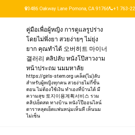
Skip
3486 Oakway Lane Pomona, CA 91766
+1 763-2
to
content
คู่มือเพื่อผู้หญิง การดูแลรูปร่าง
โดยไม่พึ่งยา สวยง่ายๆ ไม่ยุ่ง
ยาก คุณทำได้ 오버히트 마이너
갤러리 คลิปลับ หนังโป๊สาวงาม
หน้าประถม นมมหาลัย
https://girls-stem.org เคล็ด(ไม่)ลับ
สำหรับผู้หญิงทุกคน สวยง่ายไม่กี่ขั้น
ตอน ไม่ต้องใช้เงิน ทำเองที่บ้านได้ มี
ความสุข 토지이용계획서비스 รวม
คลิปเย็ดสด ทางบ้าน หนังโป๊ออนไลน์
ดาราหลุดเย็ดแฟนหนุ่มเห็นหี เห็นนม
ไม่เซ็น