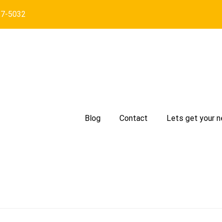
27-5032
Blog
Contact
Lets get your n