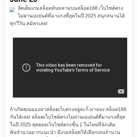
จัดเต็มเกมสล็อตล้นหลามบนสล็อต168 เว็บไซต์ตรง
ไม่ผ่านเอเย่นต์ที่มาแรงที่สุดในปี 2025 สนุกสนานได้
ทุกวี่วัน สมัครเลย!
ถ้าเกิดคุณมองหาสล็อตเว็บตรงอยู่ล่ะก็ มาลอง สล็อต168
กันได้เลย! สล็อตเว็บไซต์ตรงไม่ผ่านเอเย่นต์ที่มาแรงที่สุด
ในปี 2025 สุดยอดเว็บไซต์ตรงชั้น 1 ในไทยที่นักเดิม
พันจำนวนมากแนะนำ มีเกมสล็อตให้เลือกเล่นจำนวน