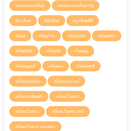
ทดลองเล่นสล็อต
ทดลองเล่นสล็อต Pg
ปั่นสล็อต
พีจีสล็อต
ฟลูสล็อตพีจี
สล็อต
สล็อต Pg
สล็อต168
สล็อต666
สล็อต888
สล็อต99
สล็อตpg
สล็อตpgแท้
สล็อตxo
สล็อตพุซซี่
สล็อตยอดนิยม
สล็อตออนไลน์
สล็อตเครดิตฟรี
สล็อตเว็บตรง
สล็อตเว็บตรง
สล็อตเว็บตรง 168
สล็อตเว็บตรง แตกหนัก