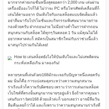
มากจากค่ายเกมชั้นหนึ่งสุดยอดกว่า 2,000 เกม เล่นผ่าน
เครื่องมืออะไรก็ได้ ไม่ว่าจะ PC หรือโทรศัพท์เคลื่อนที่ก็
เล่นได้ตามอยาก บันเทิงใจกับเกมสล็อตแบบจัดเต็มแล้ว
อย่าลืมมารับโปรโมชั่นและกิจกรรมพิเศษมากมายก่าย
กองด้วยครับ ฝากถอนง่าย ไม่มีอย่างต่ำในการฝากถอน
สนุกสนานกับสล็อต ได้ทุกๆวันตลอด 1 วัน แม้คุณไม่ได้
อยากพลาดล่ะก็ สมัครเป็นสมาชิกใหม่กับเราช่วงนี้แล้ว
มาสนุกไปร่วมกันได้เลย!
How to เล่นสล็อตยังไงให้บันเทิงใจและไม่เสพติดจน
กระทั่งเหลือเกิน มาลองกัน!
หลายๆคนที่เล่นFaro168มักจะเจอกับปัญหาหนึ่งเลยครับ
ผม นั่นก็คือ การแบ่งสมดุลระหว่างความสนุกสนาน
ร่าเริงแล้วก็ความรับผิดชอบ เพราะว่าการเล่นเกมสล็อต
เว็บไซต์ที่ตรงนั้นสนุกมากมายๆอยู่แล้ว ยิ่งถ้าหากคุณมา
เล่นกับเรา faro168 ด้วยแล้วล่ะก็ บอกเลยว่า อาจมีลืมวัน
ลืมคืนเลยก็ว่าได้ และก็เพราะว่าความสนุกสนานร่าเริงที่