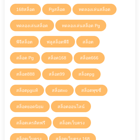
168สล็อต
Pgสล็อต
ทดลองเล่นสล็อต
ทดลองเล่นสล็อต
ทดลองเล่นสล็อต Pg
พีจีสล็อต
ฟลูสล็อตพีจี
สล็อต
สล็อต Pg
สล็อต168
สล็อต666
สล็อต888
สล็อต99
สล็อตpg
สล็อตpgแท้
สล็อตxo
สล็อตพุซซี่
สล็อตยอดนิยม
สล็อตออนไลน์
สล็อตเครดิตฟรี
สล็อตเว็บตรง
สล็อตเว็บตรง
สล็อตเว็บตรง 168