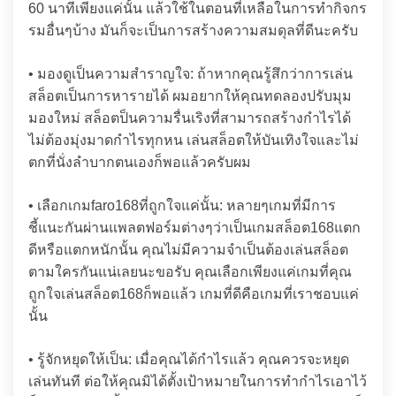
60 นาทีเพียงแค่นั้น แล้วใช้ในตอนที่เหลือในการทำกิจกร
รมอื่นๆบ้าง มันก็จะเป็นการสร้างความสมดุลที่ดีนะครับ
• มองดูเป็นความสำราญใจ: ถ้าหากคุณรู้สึกว่าการเล่น
สล็อตเป็นการหารายได้ ผมอยากให้คุณทดลองปรับมุม
มองใหม่ สล็อตป็นความรื่นเริงที่สามารถสร้างกำไรได้
ไม่ต้องมุ่งมาดกำไรทุกหน เล่นสล็อตให้บันเทิงใจและไม่
ตกที่นั่งลำบากตนเองก็พอแล้วครับผม
• เลือกเกมfaro168ที่ถูกใจแค่นั้น: หลายๆเกมที่มีการ
ชี้แนะกันผ่านแพลตฟอร์มต่างๆว่าเป็นเกมสล็อต168แตก
ดีหรือแตกหนักนั้น คุณไม่มีความจำเป็นต้องเล่นสล็อต
ตามใครกันแน่เลยนะขอรับ คุณเลือกเพียงแค่เกมที่คุณ
ถูกใจเล่นสล็อต168ก็พอแล้ว เกมที่ดีคือเกมที่เราชอบแค่
นั้น
• รู้จักหยุดให้เป็น: เมื่อคุณได้กำไรแล้ว คุณควรจะหยุด
เล่นทันที ต่อให้คุณมิได้ตั้งเป้าหมายในการทำกำไรเอาไว้