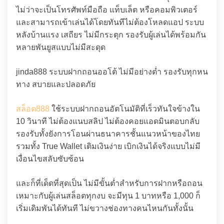
ไม่ว่าจะเป็นโทรศัพท์มือถือ แท็บเล็ต หรือคอมพิวเตอร์
และสามารถเข้าเล่นได้โดยทันทีไม่ต้องโหลดแอป ระบบ
หลังบ้านแรง เสถียร ไม่มีกระตุก รองรับผู้เล่นได้พร้อมกัน
หลายพันยูสแบบไม่มีสะดุด
jinda888 ระบบฝากถอนออโต้ ไม่มีอย่างต่ำ รองรับทุกหน
ทาง สบายและปลอดภัย
สล็อต888
ใช้ระบบฝากถอนอัตโนมัติที่เร็วทันใจข้างใน
10 วินาที ไม่ต้องแนบสลิป ไม่ต้องคอยแอดมินตอบกลับ
รองรับทั้งยังการโอนผ่านธนาคารชั้นแนวหน้าของไทย
รวมทั้ง True Wallet เติมเงินง่าย เบิกเงินได้จริงแบบไม่มี
เงื่อนไขสลับซับซ้อน
และก็ที่เด็ดที่สุดเป็น ไม่มีขั้นต่ำสำหรับการฝากหรือถอน
เหมาะกับผู้เล่นสล็อตทุกงบ จะมีทุน 1 บาทหรือ 1,000 ก็
เริ่มเดิมพันได้ทันที ไม่ขวางช่องทางคนไหนกันทั้งนั้น