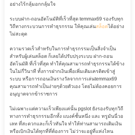
อย่างไร้กลุ้มอกกลุ้มใจ
ระบบฝาก-ถอนอัตโนมัติที่เร็วที่สุด temmax69 รองรับทุก
วิถีทางกระบวนการทำธุรกรรม ให้คุณเล่น
สล็อต
ได้อย่าง
ไม่สะดุด
ความรวดเร็วสำหรับในการทำธุรกรรมเป็นสิ่งจำเป็น
สำหรับผู้เล่นสล็อต ก็เลยได้ปรับปรุงระบบ ฝาก-ถอน
อัตโนมัติ ที่เร็วที่สุด ทำให้คุณสามารถทำธุรกรรมได้ข้าง
ในไม่กี่วินาที ทั้งการฝากเงินเพื่อเพิ่มเติมเครดิตเข้าสู่
ระบบ หรือการถอนเงินรางวัลจากการเล่นtemmax69
คุณสามารถทำเป็นง่ายๆด้วยตัวเอง โดยไม่ต้องคอยการ
อนุญาตจากข้าราชการ
ไม่เฉพาะแต่ความเร็วเพียงแค่นั้น pgslot ยังรองรับทุกวิถี
ทางการทำธุรกรรมอีกทั้ง แบงค์ชั้นหนึ่ง และ ทรูมันนี่วอ
เลท ที่สะดวกและก็เร็วทันใจ ทำให้ท่านสามารถเติมเงิน
หรือเบิกเงินได้ทุกที่ที่ต้องการ ไม่ว่าจะอยู่ที่แห่งไหน