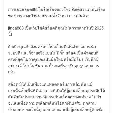
การเล่นสล็อต888ไม่ใช่เรื่องของโชคสิ่งเดียว แต่เป็นเรื่อง
ของการวางเป้าหมายรวมทั้งจังหวะการเล่นด้วย
jinda888 เป็นเว็บไซต์สล็อตที่คุณไม่ควรพลาดในปี 2025
นี้!
ถ้าเกิดคุณกำลังมองหาเว็บสล็อตที่เล่นง่าย แตกหนัก
ระบบดี และก็จ่ายจริงแบบไม่มีกั๊ก สล็อต เป็นคำตอบที่
ตรงที่สุด ไม่ว่าคุณจะเป็นมือใหม่หรือมือโปร เว็บนี้ก็มี
อุปกรณ์ โปรโมชั่น รวมทั้งเกมที่รองรับทุกรูปแบบการ
เล่น
สล็อต มิได้เป็นเพียงแต่แพลตฟอร์มการเดิมพัน แม้
กระนั้นเป็นพื้นที่ที่ช่องทางที่เปิดให้ผู้เล่นสล็อตทุกระดับได้
สัมผัสกับประสบการณ์การเล่นสล็อตอย่างแท้จริง ไม่ว่า
จะเล่นเพื่อความเพลิดเพลินหรือหาเงินเสริม ทุกส่วน
ประกอบของเว็บนี้ถูกออกแบบมาเพื่อผู้เล่นสล็อตรู้สึกเชื่อ