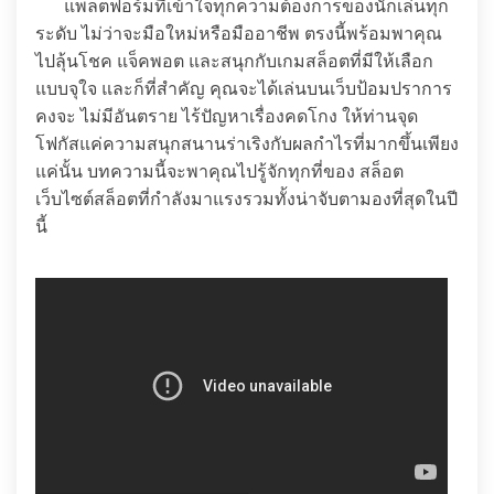
แพลตฟอร์มที่เข้าใจทุกความต้องการของนักเล่นทุก
ระดับ ไม่ว่าจะมือใหม่หรือมืออาชีพ ตรงนี้พร้อมพาคุณ
ไปลุ้นโชค แจ็คพอต และสนุกกับเกมสล็อตที่มีให้เลือก
แบบจุใจ และก็ที่สำคัญ คุณจะได้เล่นบนเว็บป้อมปราการ
คงจะ ไม่มีอันตราย ไร้ปัญหาเรื่องคดโกง ให้ท่านจุด
โฟกัสแค่ความสนุกสนานร่าเริงกับผลกำไรที่มากขึ้นเพียง
แค่นั้น บทความนี้จะพาคุณไปรู้จักทุกที่ของ สล็อต
เว็บไซต์สล็อตที่กำลังมาแรงรวมทั้งน่าจับตามองที่สุดในปี
นี้