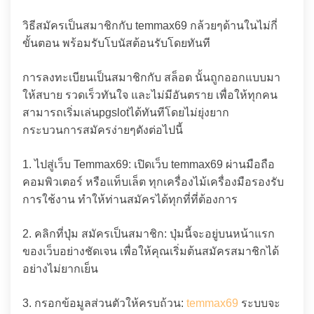
วิธีสมัครเป็นสมาชิกกับ temmax69 กล้วยๆด้านในไม่กี่
ขั้นตอน พร้อมรับโบนัสต้อนรับโดยทันที
การลงทะเบียนเป็นสมาชิกกับ สล็อต นั้นถูกออกแบบมา
ให้สบาย รวดเร็วทันใจ และไม่มีอันตราย เพื่อให้ทุกคน
สามารถเริ่มเล่นpgslotได้ทันทีโดยไม่ยุ่งยาก
กระบวนการสมัครง่ายๆดังต่อไปนี้
1. ไปสู่เว็บ Temmax69: เปิดเว็บ temmax69 ผ่านมือถือ
คอมพิวเตอร์ หรือแท็บเล็ต ทุกเครื่องไม้เครื่องมือรองรับ
การใช้งาน ทำให้ท่านสมัครได้ทุกที่ที่ต้องการ
2. คลิกที่ปุ่ม สมัครเป็นสมาชิก: ปุ่มนี้จะอยู่บนหน้าแรก
ของเว็บอย่างชัดเจน เพื่อให้คุณเริ่มต้นสมัครสมาชิกได้
อย่างไม่ยากเย็น
3. กรอกข้อมูลส่วนตัวให้ครบถ้วน:
temmax69
ระบบจะ