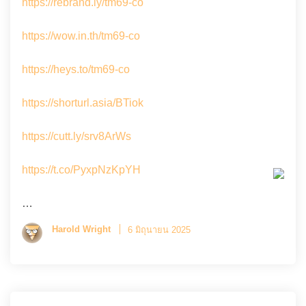
https://rebrand.ly/tm69-co
https://wow.in.th/tm69-co
https://heys.to/tm69-co
https://shorturl.asia/BTiok
https://cutt.ly/srv8ArWs
https://t.co/PyxpNzKpYH
…
Harold Wright
6 มิถุนายน 2025