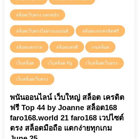
สล็อตเว็บตรง แตกหนัก
สล็อตเว็บตรงไม่ผ่านเอเย่นต์
สล็อตแจกเครดิตฟรี
สล็อตแตกง่าย
สล็อตแตกดี
เกมสล็อต
เว็บสล็อต
เว็บสล็อต Pg
เว็บสล็อตเว็บตรง
เว็บสล็อตเว็บตรง
พนันออนไลน์ เว็บใหญ่ สล็อต เครดิต
ฟรี Top 44 by Joanne สล็อต168
faro168.world 21 faro168 เวปไซต์
ตรง สล็อตมือถือ แตกง่ายทุกเกม
June 25