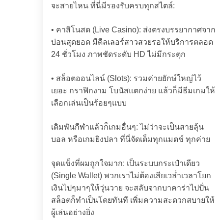
จะสายไหน ที่นี่มีรองรับครบทุกสไตล์:
• คาสิโนสด (Live Casino): ส่งตรงบรรยากาศจาก
บ่อนสุดยอด มีดีลเลอร์สาวสวยรอให้บริการตลอด
24 ชั่วโมง ภาพชัดระดับ HD ไม่มีกระตุก
• สล็อตออนไลน์ (Slots): รวมค่ายยักษ์ใหญ่ไว้
เยอะ กราฟิกงาม โบนัสแตกง่าย แล้วก็มีธีมเกมให้
เลือกเล่นเป็นร้อยๆแบบ
เดิมพันกีฬาแล้วก็เกมอื่นๆ: ไม่ว่าจะเป็นสายลุ้น
บอล หรือเกมยิงปลา ที่นี่จัดเต็มทุกแมตช์ ทุกค่าย
จุดแข็งที่ผมถูกใจมาก: เป็นระบบกระเป๋าเดียว
(Single Wallet) พวกเราไม่ต้องเสียเวล่ำเวลาโยก
เงินไปๆมาๆให้วุ่นวาย จะสลับจากบาคาร่าไปปั่น
สล็อตก็ทำเป็นโดยทันที เพิ่มความสะดวกสบายให้
ผู้เล่นอย่างยิ่ง