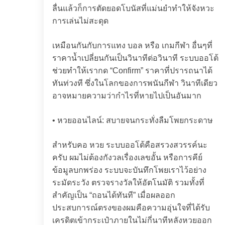
ลื่นแล้วก็การตัดยอดโบนัสที่แม่นยำทำให้จังหวะ
การเล่นไม่สะดุด
เหมือนกันกับการแทง บอล หรือ เกมกีฬา อื่นๆที่
ราคาน้ำเปลี่ยนกันเป็นวินาทีต่อวินาที ระบบออโต้
ช่วยทำให้เรากด “Confirm” ราคาที่ปรารถนาได้
ทันท่วงที ซึ่งในโลกของการพนันกีฬา วินาทีเดียว
อาจหมายความว่ากำไรที่หายไปเป็นอันมาก
• หวยออนไลน์: สบายจนกระทั่งลืมโพยกระดาษ
สำหรับคอ หวย ระบบออโต้คือสรวงสวรรค์นะ
ครับ ผมไม่ต้องกังวลเรื่องเลขอั้น หรือการคีย์
ข้อมูลบกพร่อง ระบบจะบันทึกโพยเราไว้อย่าง
ระมัดระวัง ตรวจรางวัลให้อัตโนมัติ รวมทั้งที่
สำคัญเป็น “ถอนได้ทันที” เมื่อผลออก
ประสบการณ์ตรงของผมคือความอุ่นใจที่ได้รับ
เครดิตเข้ากระเป๋าภายในไม่กี่นาทีหลังหวยออก