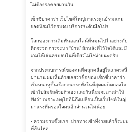
ไม่ต้องรอคอยผ่านวัน
เซ็กซี่บาคาร่า เว็บไซต์ใหญ่มาแรงศูนย์รวมเกม
ยอดนิยมไว้ครบจบ บริการระดับมือโปร
โลกของการเดิมพันออนไลน์ที่หมุนไปไวอย่างกับ
ติดจรวด การจะหา “บ้าน” สักหลังที่ไว้ใจได้และมี
เกมให้เล่นครบจบในที่เดียวไม่ใช่ง่ายนะครับ
จากประสบการณ์ของคนที่คลุกคลีอยู่ในแวดวงนี้
มานาน ผมเห็นด้วยเลยว่าชื่อของ เซ็กซี่บาคาร่า
เริ่มหนาหูขึ้นเรื่อยจนกระทั่งในที่สุดผมก็ตกลงใจ
เข้าไปสัมผัสด้วยตัวเอง และวันนี้ผมจะมาเล่าให้
ฟังว่า เพราะเหตุใดที่นี่ถึงเปลี่ยนเป็นเว็บไซต์ใหญ่
มาแรงที่ครองใจคนอีกจำนวนไม่น้อย
• ความซาบซึ้งแรก: ปากทางเข้าที่ง่ายแล้วก็ระบบ
ที่ลื่นไหล