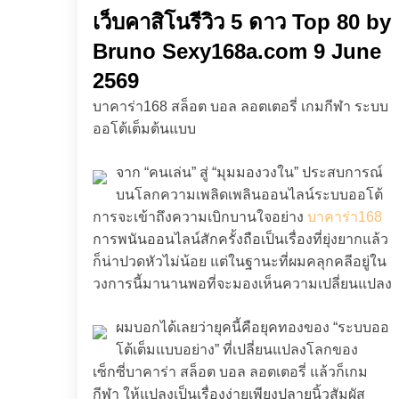
เว็บคาสิโนรีวิว 5 ดาว Top 80 by
Bruno Sexy168a.com 9 June
2569
บาคาร่า168 สล็อต บอล ลอตเตอรี่ เกมกีฬา ระบบ
ออโต้เต็มต้นแบบ
จาก “คนเล่น” สู่ “มุมมองวงใน” ประสบการณ์
บนโลกความเพลิดเพลินออนไลน์ระบบออโต้
การจะเข้าถึงความเบิกบานใจอย่าง
บาคาร่า168
การพนันออนไลน์สักครั้งถือเป็นเรื่องที่ยุ่งยากแล้ว
ก็น่าปวดหัวไม่น้อย แต่ในฐานะที่ผมคลุกคลีอยู่ใน
วงการนี้มานานพอที่จะมองเห็นความเปลี่ยนแปลง
ผมบอกได้เลยว่ายุคนี้คือยุคทองของ “ระบบออ
โต้เต็มแบบอย่าง” ที่เปลี่ยนแปลงโลกของ
เซ็กซี่บาคาร่า สล็อต บอล ลอตเตอรี่ แล้วก็เกม
กีฬา ให้แปลงเป็นเรื่องง่ายเพียงปลายนิ้วสัมผัส