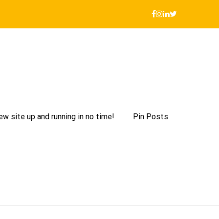
ew site up and running in no time!
Pin Posts