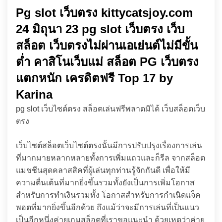
Pg slot เว็บตรง kittycatsjoy.com
24 มิถุนา 23 pg slot เว็บตรง เว็บ
สล็อต เว็บตรงไม่ผ่านเอเย่นต์ไม่มีขั้น
ต่ำ คาสิโนเว็บแม่ สล็อต PG เว็บตรง
แตกหนัก เครดิตฟรี Top 17 by
Karina
pg slot เว็บไซต์ตรง สล็อตเล่นฟรีพลาดมิได้ เว็บสล็อตเว็บ
ตรง
เว็บไซต์สล็อตเว็บไซต์ตรงนั้นมีการปรับปรุงเรื่องการเล่น
ที่มากมายหลากหลายทั้งการเพิ่มแถวและก็รีล จากสล็อต
แมชชีนสุดคลาสสิคที่ผู้เล่นทุกท่านรู้จักกันดี เพื่อให้มี
ความตื่นเต้นที่มากยิ่งขึ้นรวมทั้งยังเป็นการเพิ่มโอกาส
สำหรับการทำเงินรวมทั้ง โอกาสสำหรับการกำเนิดแจ็ค
พอตที่มากยิ่งขึ้นอีกด้วย ถึงแม้ว่าจะมีการเล่นที่เป็นแนว
เป็นอีกหนึ่งค่ายเกมสล็อตที่เราขอแนะนำ ด้วยเหตุว่าค่าย