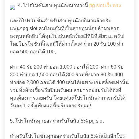
4. โปรโมชั่นสายทุนน้อยมาทางนี้
pg slot เว็บตรง
และก็โปรโมชั่นสำหรับสายทุนน้อยก็มาแล้วครับ
แฟนๆpg slot คนไหนกันที่เป็นสายทุนน้อยห้ามพลาด
ลงทุนหลักสิบ ได้ทุนไปเล่นหลักร้อยมีที่นี่ที่เดียวนะครับ!
โดยโปรโมชั่นนี้ก็จะมีให้ฝากตั้งแต่ ฝาก 20 รับ 100 ทำ
ยอด 500 ถอนได้ 100,
ฝาก 40 รับ 200 ทำยอด 1,000 ถอนได้ 200, ฝาก 60 รับ
300 ทำยอด 1,500 ถอนได้ 300 รวมทั้งฝาก 80 รับ 400
ทำยอด 2,000 ถอนได้ 400 เล่นได้เฉพาะเกมสล็อตเท่านั้น
รวมทั้งห้ามซื้อฟรีสปินครับผม สามารถยอมรับได้ดังที่
คุณต้องการเลยครับ โดยแต่ละโปรโมชั่นสามารถรับได้
วันละ 1 ครั้งเพียงแค่นั้น รีบเลยครับผม!
5. โปรโมชั่นทุกยอดฝากรับโบนัส 5% pg slot
สำหรับโปรโมชั่นทุกยอดฝากรับโบนัส 5% ก็เป็นอีกโปร