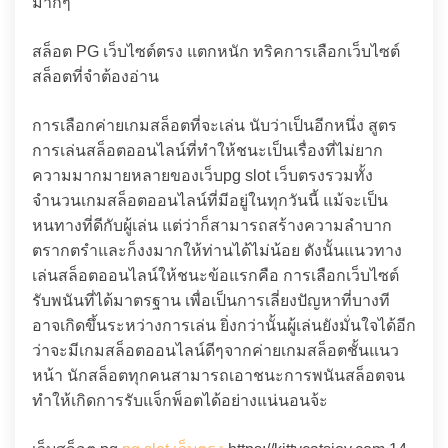
มากๆ
สล็อต PG เว็บไซต์ตรง แตกหนัก ทริคการเลือกเว็บไซต์
สล็อตที่จำต้องอ่าน
การเลือกค่ายเกมสล็อตที่จะเล่น นับว่าเป็นอีกหนึ่ง สูตร
การเล่นสล็อตออนไลน์ที่ทำให้ชนะเป็นเรื่องที่ไม่ยาก
ความมากมายหลายของเว็บpg slot เว็บตรงรวมทั้ง
จำนวนเกมสล็อตออนไลน์ที่มีอยู่ในทุกวันนี้ แม้จะเป็น
หนทางที่ดีกับผู้เล่น แต่ว่าก็สามารถสร้างความลำบาก
ตรากตรำและก็งงมากให้ท่านได้ไม่น้อย ดังนั้นแนวทาง
เล่นสล็อตออนไลน์ให้ชนะข้อแรกคือ การเลือกเว็บไซต์
รับพนันที่ได้มาตรฐาน เพื่อเป็นการเลี่ยงปัญหาที่บางที
อาจเกิดขึ้นระหว่างการเล่น ยิ่งกว่านั้นผู้เล่นยังมั่นใจได้อีก
ว่าจะมีเกมสล็อตออนไลน์ดีๆจากค่ายเกมสล็อตชั้นแนว
หน้า นักสล็อตทุกคนสามารถเอาชนะการพนันสล็อตจน
ทำให้เกิดการรับแจ็กพ็อตได้อย่างแน่นอนจ้ะ