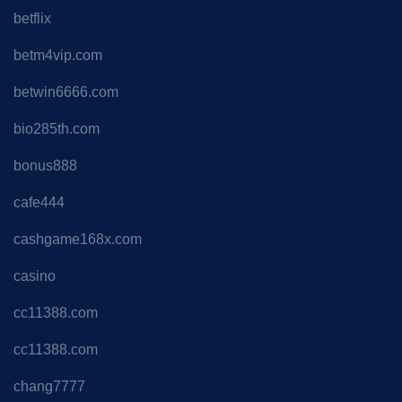
betflix
betm4vip.com
betwin6666.com
bio285th.com
bonus888
cafe444
cashgame168x.com
casino
cc11388.com
cc11388.com
chang7777