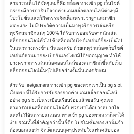
สามารถเห็นได้ชัดๆเลยก็คือ สล็อต ทางเข้า pg เว็บไซต์
ตรงจะมีการการันตีจากค่ายเกมสล็อตออนไลน์ต่างๆมี
โปรโมชั่นและก็กิจกรรมจัดเต็มเพราะว่าฐานสมาชิก
เยอะแยะ ไม่มีประวัติความเป็นมาทุจริตการเล่นหรือ
ทุจริตสมาชิกแน่ๆ 100% ได้รับการยอมรับจากนักเล่น
สล็อตออนไลน์ทั่วไป ซึ่งสล็อตเว็บไซต์เอเย่นต์ก็จะเป็นไป
ในแนวทางตรงข้ามนั่นเองครับ ด้วยเหตุว่าสล็อตเว็บไซต์
เอเย่นต์ส่วนมากจะเปิดกันเองโดยมิได้ขออนุญาต ทำให้
บางคราวการเล่นสล็อตออนไลน์ของสมาชิกก็ขึ้นกับเว็บ
สล็อตออนไลน์นั้นๆไปเสียอย่างงั้นนั่นเองครับผม
สำหรับ leetgamers ทางเข้า pg ของพวกเราเป็น pg slot
เว็บตรง ที่ได้รับการรับรองจากค่ายเกมสล็อตออนไลน์
อย่าง pg slot เป็นระเบียบเรียบร้อยแล้วขอรับ คุณจะ
สามารถเล่นสล็อตออนไลน์กับพวกเราได้อย่างสบายใจ
และไม่มีอันตรายแน่นอน ทางเข้า pg ของพวกเราก็หาได้
ง่าย รวมทั้งที่สำคัญกว่านั้นก็คือ โปรโมชั่นของเรานั้นจำ
ต้องบอกเลยว่า จัดเต็มแบบสุดๆประทับใจแฟนคลับของ