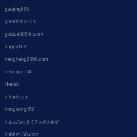
gaojing888
gem99ths.com
goatza888fin.com
happy168
hengheng9899.com
hengjing168
Hentai
hi6bet.com
hongkong456
https://sretthi99.bet/enter/
hubbet168.com