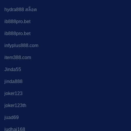
hydra888 สล็อต
ib888pro.bet
ib888pro.bet
infyplus888.com
item388.com
Jinda55
jinda888
joker123
joker123th
juad69
judhai168