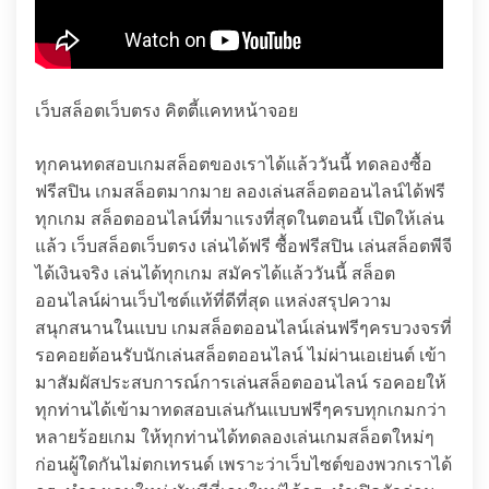
เว็บสล็อตเว็บตรง คิตตี้แคทหน้าจอย
ทุกคนทดสอบเกมสล็อตของเราได้แล้ววันนี้ ทดลองซื้อ
ฟรีสปิน เกมสล็อตมากมาย ลองเล่นสล็อตออนไลน์ได้ฟรี
ทุกเกม สล็อตออนไลน์ที่มาแรงที่สุดในตอนนี้ เปิดให้เล่น
แล้ว เว็บสล็อตเว็บตรง เล่นได้ฟรี ซื้อฟรีสปิน เล่นสล็อตพีจี
ได้เงินจริง เล่นได้ทุกเกม สมัครได้แล้ววันนี้ สล็อต
ออนไลน์ผ่านเว็บไซต์แท้ที่ดีที่สุด แหล่งสรุปความ
สนุกสนานในแบบ เกมสล็อตออนไลน์เล่นฟรีๆครบวงจรที่
รอคอยต้อนรับนักเล่นสล็อตออนไลน์ ไม่ผ่านเอเย่นต์ เข้า
มาสัมผัสประสบการณ์การเล่นสล็อตออนไลน์ รอคอยให้
ทุกท่านได้เข้ามาทดสอบเล่นกันแบบฟรีๆครบทุกเกมกว่า
หลายร้อยเกม ให้ทุกท่านได้ทดลองเล่นเกมสล็อตใหม่ๆ
ก่อนผู้ใดกันไม่ตกเทรนด์ เพราะว่าเว็บไซต์ของพวกเราได้