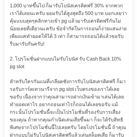
1,000 บาทขึ้นไป ก็มารับโบนัสเครดิตฟรี 30% จากพวก
เราได้เลยนะครับ ยอมรับได้สูงสุดถึง 500 บาท บอกเลยว่า
คุ้มแบบสุดๆคลิกทางเข้า pg แล้วมารับเครดิตฟรีกันไม่
น้อยเลยทีเดียวนะครับ ข้อจำกัดในการถอนก็ง่ายแสนง่าย
เพียงแค่ทำยอดให้ได้ 3 เท่า ก็สามารถถอนได้แล้วขอรับ
รีบมารับกันครับ!
2. โปรโมชั่นฝากแบบไม่รับโบนัส รับ Cash Back 10%
pg slot
สำหรับใครกันแน่ที่เกลียดชังการรับโบนัสเครดิตฟรี ก็มา
รอรับการ์ดเทวนารีจาก pg slot เว็บตรงของเราได้เลย
ขอรับ เนื่องจากว่าคุณสามารถฝากเงินเข้ามาเล่นได้เลย
ทำยอดเท่าไร อยากถอนเท่าไรก็ถอนได้เลยขอรับ แม้
กระนั้นโปรโมชั่นนี้จะเป็นโปรโมชั่นที่รองรับการเสี่ยง
ของคุณ ถ้าหากคุณกำเนิดเล่นเสียขึ้นมา ก็จะได้รับสิทธิ
พิเศษจากโปรโมชั่นนี้ไปเลยครับ โดยโปรโมชั่นนี้ ถ้าคุณ
ฝากแบบไม่รับโบนัสเครดิตฟรีแล้วเล่นสล็อตเสีย ก็มารับ