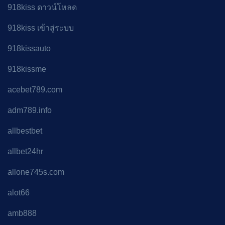
918kiss ดาวน์โหลด
918kiss เข้าสู่ระบบ
918kissauto
918kissme
acebet789.com
adm789.info
allbestbet
allbet24hr
allone745s.com
alot66
amb888