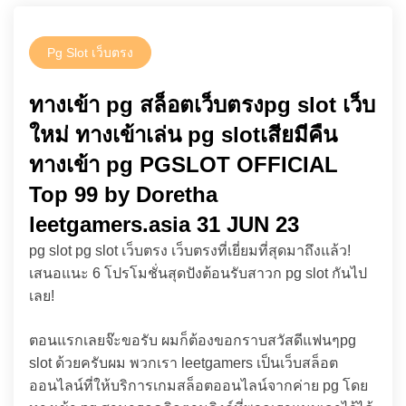
Pg Slot เว็บตรง
ทางเข้า pg สล็อตเว็บตรงpg slot เว็บ
ใหม่ ทางเข้าเล่น pg slotเสียมีคืน
ทางเข้า pg PGSLOT OFFICIAL
Top 99 by Doretha
leetgamers.asia 31 JUN 23
pg slot pg slot เว็บตรง เว็บตรงที่เยี่ยมที่สุดมาถึงแล้ว!
เสนอแนะ 6 โปรโมชั่นสุดปังต้อนรับสาวก pg slot กันไป
เลย!
ตอนแรกเลยจ๊ะขอรับ ผมก็ต้องขอกราบสวัสดีแฟนๆpg
slot ด้วยครับผม พวกเรา leetgamers เป็นเว็บสล็อต
ออนไลน์ที่ให้บริการเกมสล็อตออนไลน์จากค่าย pg โดย