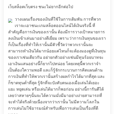
เว็บสล็อตเว็บตรง ชนะไม่ยากอีกต่อไป
วางแผนเรื่องของเงินที่ใช้ในการเดิมพัน การที่พวก
เราจะเอาชนะเกมสล็อตออนไลน์ได้เงินจริงนี้ ที่
สำคัญคือการเงินของเรานั้น ต้องมีการวางเป้าหมายการ
ลงเงินเข้าเล่นมาอย่างดีเยี่ยม เพราะว่าการเงินทุนของเรา
ก็เป็นเรื่องที่ทำให้เรานั้นมีตัวชี้วัดว่าพวกเรานั้นจะ
สามารถทำเงินได้มากน้อยแค่ไหนก็จะต้องมองดูที่เงินทุน
ของเราเช่นเดียวกัน อย่ายกตัวอย่างเช่นมีทุนร้อยบาทจะ
เอาเงินแสนอย่างนี้ก็ยากไปหน่อย โดยเหตุนี้พวกเราจำ
เป็นต้องใความพอดี และก็รู้จักกระบวนการคิดแผนด้าน
การเงินที่ทำให้พวกเรานั้นสร้างผลกำไรได้มากที่สุด และ
ก็ขาดทุนต่ำที่สุด รู้จักที่จะบังคับตนเองเมื่อเล่นได้เยอะ
แยะ หยุดเล่น หรือเล่นได้มากก็พอก่อน อย่างนี้การันตีได้
เลยว่าสหายๆนั้นจะได้ความมั่งมีมาอย่างง่ายสามารถที่
จะทำได้จริงด้วยเนื่องจากว่าเรานั้น ไม่มีความโลภใน
การเล่นไม่ใช้อารมณ์สำหรับเพื่อการเล่นเป็นเรื่องที่ดี