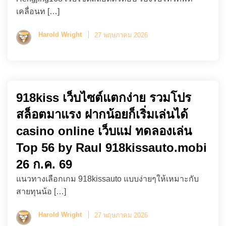
เคลื่อนท […]
Harold Wright
27 พฤษภาคม 2026
918kiss เว็บไซต์แตกง่าย รวมโปร
สล็อตมาแรง ฝากน้อยก็เริ่มเล่นได้
casino online เว็บแม่ ทดลองเล่น
Top 56 by Raul 918kissauto.mobi
26 ก.ค. 69
แนวทางเลือกเกม 918kissauto แบบง่ายๆให้เหมาะกับ
สายทุนน้อ […]
Harold Wright
27 พฤษภาคม 2026