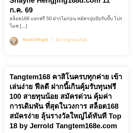
Shayne Hengjing168d.com 11
ก.ค. 69
สล็อต168 แจกฟรี 50 ฝากไม่ก่อน สมัครปุบปับรับปั๊บ โปร
โมช […]
Harold Wright
30 กรกฎาคม 2026
Tangtem168 คาสิโนครบทุกค่าย เข้า
เล่นง่าย ฟีลดี ฝากนี้เกินคุ้มรับทุนฟรี
100 สายทุนน้อย สมัครด่วน คุ้มค่า
การเดิมพัน ที่สุดในวงการ สล็อต168
สมัครง่าย ลุ้นรางวัลใหญ่ได้ทันที Top
18 by Jerrold Tangtem168e.com