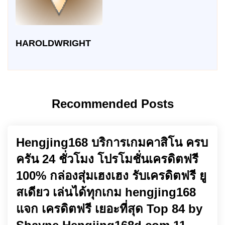
HAROLDWRIGHT
Recommended Posts
Hengjing168 บริการเกมคาสิโน ครบ
ครัน 24 ชั่วโมง โปรโมชั่นเครดิตฟรี
100% กล่องสุ่มเฮงเฮง รับเครดิตฟรี ยู
สเดียว เล่นได้ทุกเกม hengjing168
แจก เครดิตฟรี เยอะที่สุด Top 84 by