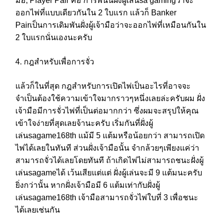
มือ, Player Pair คือ การพนันฝั่งผู้เล่นsa gamingว่าจะ
ออกไพ่ที่แบบเดียวกันใน 2 ใบแรก แล้วก็ Banker
Pairเป็นการเดิมพันฝั่งผู้เจ้ามือว่าจะออกไพ่ที่เหมือนกันใน
2 ใบแรกนั่นเองนะครับ
4. กฎสำหรับเพื่อการจั่ว
แล้วก็ในที่สุด กฎสำหรับการเปิดไพ่เป็นอะไรที่อาจจะ
จำเป็นต้องใช้ความเข้าใจมากราวๆหนึ่งเลยล่ะครับผม ฝั่ง
เจ้ามือมีการจั่วไพ่ที่เป็นต่อมากกว่า ซึ่งผมจะสรุปให้คุณ
เข้าใจง่ายที่สุดเลยจ้านะครับ เริ่มกันที่ฝั่งผู้
เล่นsagame168th แม้มี 5 แต้มหรือน้อยกว่า สามารถเปิด
ไพ่ได้เลยในทันที ส่วนฝั่งเจ้ามือนั้น จำกล้วยๆเพียงแค่ว่า
สามารถจั่วได้เลยโดยทันที ถ้าเกิดไพ่ไม่สามารถชนะฝั่งผู้
เล่นsagameได้ เว้นเสียแต่แต่ ฝั่งผู้เล่นจะมี 9 แต้มนะครับ
ยิ่งกว่านั้น หากฝั่งเจ้ามือมี 6 แต้มเท่ากับฝั่งผู้
เล่นsagame168th เจ้ามือสามารถจั่วไพ่ใบที่ 3 เพื่อชนะ
ได้เลยเช่นกัน