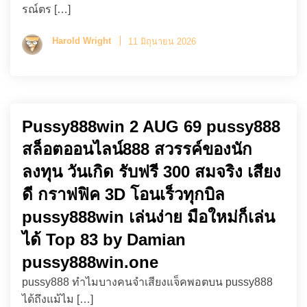
รณ์ตร […]
Harold Wright
11 มิถุนายน 2026
Pussy888win 2 AUG 69 pussy888
สล็อตออนไลน์888 สวรรค์ของนัก
ลงทุน วันเกิด รับฟรี 300 สมจริง เสียง
ดี กราฟฟิค 3D โอนเร็วทุกบิล
pussy888win เล่นง่าย มือใหม่ก็เล่น
ได้ Top 83 by Damian
pussy888win.one
pussy888 ทำไมบางคนจำเสียงแจ็คพอตบน pussy888
ได้ถึงแม้ไม […]