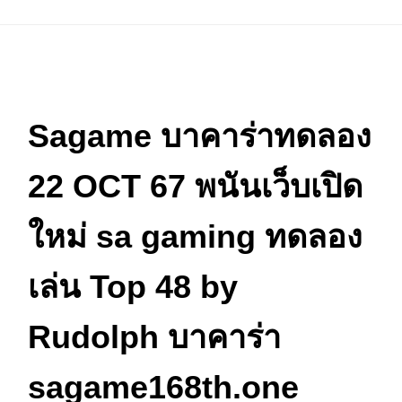
Sagame บาคาร่าทดลอง
22 OCT 67 พนันเว็บเปิด
ใหม่ sa gaming ทดลอง
เล่น Top 48 by
Rudolph บาคาร่า
sagame168th.one