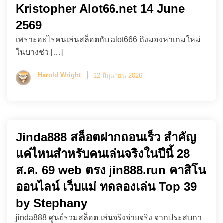
Kristopher Alot66.net 14 June
2569
เพราะอะไรคนเล่นสล็อตกับ alot666 ถึงมองหาเกมใหม่
ในบางช่ว […]
Harold Wright
12 มิถุนายน 2026
Jinda888 สล็อตฝากถอนเร็ว สำคัญ
แค่ไหนสำหรับคนเล่นจริงในปีนี้ 28
ส.ค. 69 web ตรง jin888.run คาสิโน
ออนไลน์ เว็บแม่ ทดลองเล่น Top 39
by Stephany
jinda888 ศูนย์รวมสล็อต เล่นจริงจ่ายจริง จากประสบกา