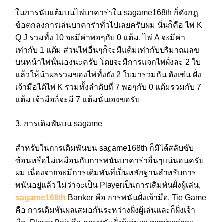
ในการนับแต้มบนไพ่บาคาร่าใน sagame168th ก็ดังกฎ
ข้อตกลงการเล่นบาคาร่าทั่วไปเลยครับผม นั่นก็คือ ไพ่ K
Q J รวมทั้ง 10 จะมีค่าพอๆกับ 0 แต้ม, ไพ่ A จะมีค่า
เท่ากับ 1 แต้ม ส่วนไพ่อื่นๆก็จะมีแต้มเท่ากับปริมาณเลข
บนหน้าไพ่นั่นเองนะครับ โดยจะมีการแจกไพ่ฝั่งละ 2 ใบ
แล้วให้นำผลรวมของไพ่ทั้งยัง 2 ใบมารวมกัน ดังเช่น ฝั่ง
เจ้ามือได้ไพ่ K รวมทั้งลำดับที่ 7 พอๆกับ 0 แต้มรวมกับ 7
แต้ม เจ้ามือก็จะมี 7 แต้มนั่นเองขอรับ
3. การเดิมพันบน sagame
สำหรับในการเดิมพันบน sagame168th ก็มิได้สลับซับ
ซ้อนหรือไม่เหมือนกับการพนันบาคาร่าอื่นๆแน่นอนครับ
ผม เนื่องจากจะมีการเดิมพันที่เป็นหลักฐานสำหรับการ
พนันอยู่แล้ว ไม่ว่าจะเป็น Playerเป็นการเดิมพันฝั่งผู้เล่น,
sagame168th
Banker คือ การพนันฝั่งเจ้ามือ, Tie Game
คือ การเดิมพันผลเสมอกันระหว่างฝั่งผู้เล่นและก็ฝั่งเจ้า