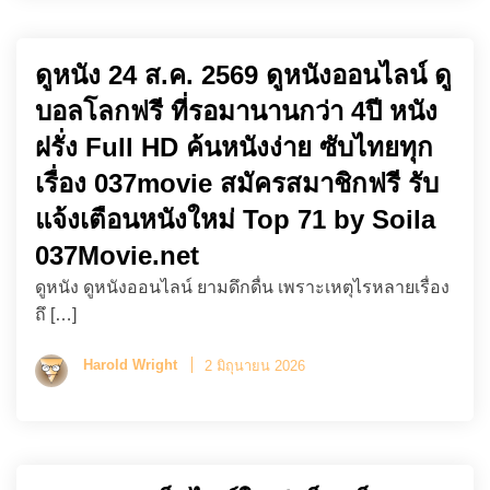
ดูหนัง 24 ส.ค. 2569 ดูหนังออนไลน์ ดู
บอลโลกฟรี ที่รอมานานกว่า 4ปี หนัง
ฝรั่ง Full HD ค้นหนังง่าย ซับไทยทุก
เรื่อง 037movie สมัครสมาชิกฟรี รับ
แจ้งเตือนหนังใหม่ Top 71 by Soila
037Movie.net
ดูหนัง ดูหนังออนไลน์ ยามดึกดื่น เพราะเหตุไรหลายเรื่อง
ถึ […]
Harold Wright
2 มิถุนายน 2026