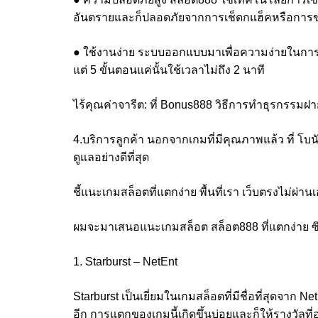
อันตรายและก็ปลอดภัยจากการเช็ดกแฮ็คหรือการ
● ใช้งานง่าย ระบบออกแบบมาเพื่อความง่ายในการใ
แต่ 5 ขั้นตอนแค่นั้นใช้เวลาไม่ถึง 2 นาที
ไร้คุณค่าจารีต: ที่ Bonus888 วิธีการทำธุรกรรม
4.บริการลูกค้า นอกจากเกมที่มีคุณภาพแล้ว ที่ โบน
ดูแลอย่างดีที่สุด
ชี้แนะเกมสล็อตที่แตกง่าย พื้นที่เรา เว็บตรงไม่ผ่านเอ
ผมจะมาเสนอแนะเกมสล็อต สล็อต888 ที่แตกง่าย ซึ
1. Starburst – NetEnt
Starburst เป็นเยี่ยมในเกมสล็อตที่มีชื่อที่สุดจาก 
อีก การแตกของเกมนี้เกิดขึ้นบ่อยและก็ให้รางวัลที