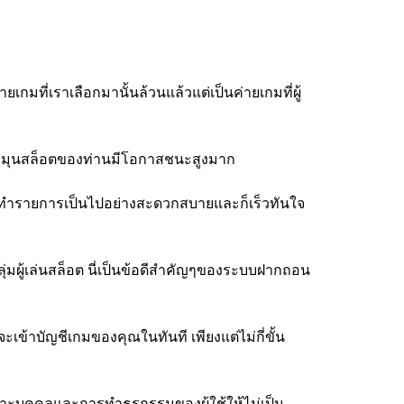
เกมที่เราเลือกมานั้นล้วนแล้วแต่เป็นค่ายเกมที่ผู้
รหมุนสล็อตของท่านมีโอกาสชนะสูงมาก
รทำรายการเป็นไปอย่างสะดวกสบายและก็เร็วทันใจ
่มผู้เล่นสล็อต นี่เป็นข้อดีสำคัญๆของระบบฝากถอน
ข้าบัญชีเกมของคุณในทันที เพียงแต่ไม่กี่ขั้น
าะบุคคลและการทำธุรกรรมของผู้ใช้ให้ไม่เป็น