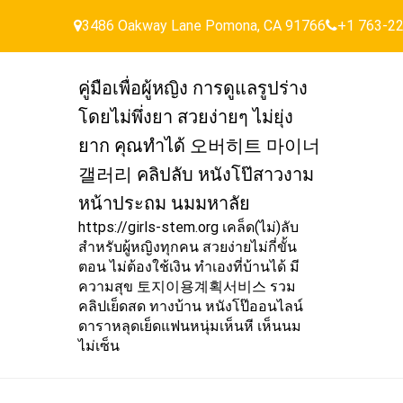
Skip
3486 Oakway Lane Pomona, CA 91766
+1 763-2
to
content
คู่มือเพื่อผู้หญิง การดูแลรูปร่าง
โดยไม่พึ่งยา สวยง่ายๆ ไม่ยุ่ง
ยาก คุณทำได้ 오버히트 마이너
갤러리 คลิปลับ หนังโป๊สาวงาม
หน้าประถม นมมหาลัย
https://girls-stem.org เคล็ด(ไม่)ลับ
สำหรับผู้หญิงทุกคน สวยง่ายไม่กี่ขั้น
ตอน ไม่ต้องใช้เงิน ทำเองที่บ้านได้ มี
ความสุข 토지이용계획서비스 รวม
คลิปเย็ดสด ทางบ้าน หนังโป๊ออนไลน์
ดาราหลุดเย็ดแฟนหนุ่มเห็นหี เห็นนม
ไม่เซ็น