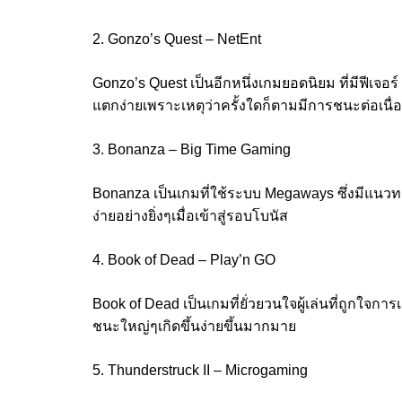
2. Gonzo’s Quest – NetEnt
Gonzo’s Quest เป็นอีกหนึ่งเกมยอดนิยม ที่มีฟีเจอ
แตกง่ายเพราะเหตุว่าครั้งใดก็ตามมีการชนะต่อเนื่อง
3. Bonanza – Big Time Gaming
Bonanza เป็นเกมที่ใช้ระบบ Megaways ซึ่งมีแนวทา
ง่ายอย่างยิ่งๆเมื่อเข้าสู่รอบโบนัส
4. Book of Dead – Play’n GO
Book of Dead เป็นเกมที่ยั่วยวนใจผู้เล่นที่ถูกใจก
ชนะใหญ่ๆเกิดขึ้นง่ายขึ้นมากมาย
5. Thunderstruck II – Microgaming