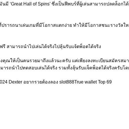
นมี ‘Great Hall of Spins’ ซึ่งเป็นฟีพบร์ที่ผู้เล่นสามารถปลดล็อก
บผู้ที่ปรารถนาเล่นเกมที่มีโอกาสแตกง่าย ทำให้มีโอกาสชนะรางวัลใ
รี สามารถนำไปเล่นได้จริงไปลุ้นรับแจ้ตพ็อตได้จริง
คุณให้เป็นคนรวยมาถึงแล้วนะครับ แค่เพียงลงทะเบียนสมัครสมาชิ
ามารถนำไปทดสอบเล่นได้จริง รวมทั้งลุ้นรับแจ็คพ็อตได้จริงครับโดย
2024 Dexter อยากรวยต้องลอง slot888True wallet Top 69