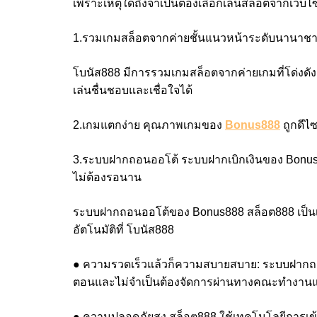
เพราะเหตุใดถึงจำเป็นต้องเลือกเล่นสล็อตจากเว็บ
1.รวมเกมสล็อตจากค่ายชั้นแนวหน้าระดับนานาชา
โบนัส888 มีการรวมเกมสล็อตจากค่ายเกมที่โด่งดัง
เล่นชื่นชอบและเชื่อใจได้
2.เกมแตกง่าย คุณภาพเกมของ
Bonus888
ถูกดีไ
3.ระบบฝากถอนออโต้ ระบบฝากเบิกเงินของ Bonus8
ไม่ต้องรอนาน
ระบบฝากถอนออโต้ของ Bonus888 สล็อต888 เป็นเยี่ย
อัตโนมัติที่ โบนัส888
● ความรวดเร็วแล้วก็ความสบายสบาย: ระบบฝากถอนอัต
ตอนและไม่จำเป็นต้องจัดการผ่านทางคณะทำงาน
● ความปลอดภัยสูง สล็อต888 ใช้เทคโนโลยีการเข้