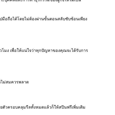
อถือได้โดยไม่ต้องผ่านขั้นตอนสลับซับซ้อนเพียง
ั่วโมง เพื่อให้แน่ใจว่าทุกปัญหาของคุณจะได้รับการ
ว่าไม่สมควรพลาด
ายตัวครอบคลุมรีลทั้งหมดแล้วก็ให้สปินฟรีเพิ่มเติม