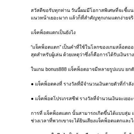
สวัสดีขอรับทุกท่าน วันนี้ผมมีโอกาสพิเศษที่จะชี
แนวหน้าเยอะมาก แล้วก็ที่สำคัญทุกเกมแตกง่ายจริง
แจ็คพ็อตแตกเป็นยังไง
“แจ็คพ็อตแตก” เป็นคำที่ใช้ในโลกของเกมสล็อตออนไล
สุดสำหรับผู้เล่น ด้วยเหตุว่าซึ่งก็คือการได้รับเงิน
ในเกม bonus888 แจ็คพ็อตอาจมีหลายรูปแบบ ยกตั
● แจ็คพ็อตคงที่ รางวัลที่มีจำนวนเงินตายตัวที่กำลั
● แจ็คพ็อตโปรเกรสซีฟ รางวัลที่จำนวนเงินจะเยอะขึ้น
การที่ แจ็คพ็อตแตก นั้นสามารถเกิดขึ้นได้แบบสุ่ม
ช่วงเวลาที่พวกเขาจะได้ยินเสียงแจ็คพ็อตแตกและไ