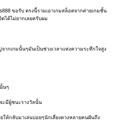
nus888 ขอรับ ตรงนี้รวมเอาเกมสล็อตจากค่ายเกมชั้น
วิตได้ไม่ยากเลยครับผม
หญ่จากเกมนั้นๆมันเป็นช่วงเวลาแห่งความระทึกใจสูง
นั้นๆ
จะมีผู้ชนะรางวัลนั้น
้อยให้กลับมาเล่นบ่อยๆนักเสี่ยงดวงหลายคนฝันถึง