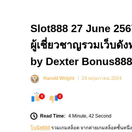
Slot888 27 June 2567
ผู้เชี่ยวชาญรวมเว็บด
by Dexter Bonus888
Harold Wright
24 พฤษภาคม 2024
0
0
Read Time:
4 Minute, 42 Second
โบนัส888
รวมเกมสล็อต จากค่ายเกมสล็อตชั้นหนึ่