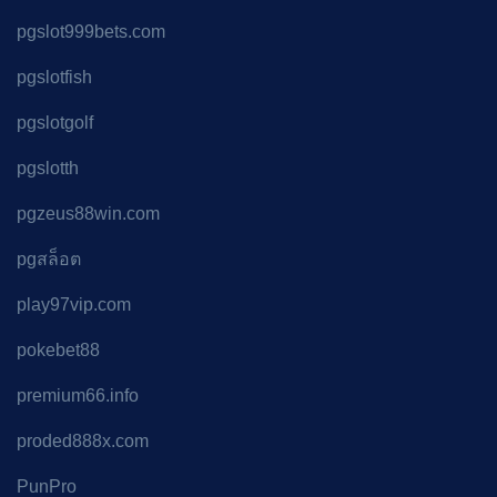
pgslot999bets.com
pgslotfish
pgslotgolf
pgslotth
pgzeus88win.com
pgสล็อต
play97vip.com
pokebet88
premium66.info
proded888x.com
PunPro