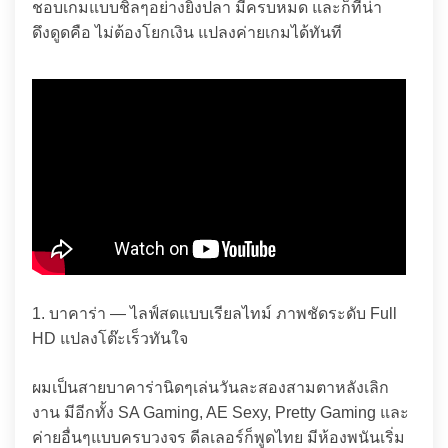
ชอบเกมแบบชิลๆอย่างยิงปลา มีครบหมด และก็ที่น่า
ดึงดูดคือ ไม่ต้องโยกเงิน แปลงค่ายเกมได้ทันที
1. บาคาร่า — ไลฟ์สดแบบเรียลไทม์ ภาพชัดระดับ Full
HD แปลงโต๊ะเร็วทันใจ
ผมเป็นสายบาคาร่านิดๆเล่นวันละสองสามตาหลังเลิก
งาน มีอีกทั้ง SA Gaming, AE Sexy, Pretty Gaming และ
ค่ายอื่นๆแบบครบวงจร ดีลเลอร์ก็พูดไทย มีห้องพนันเริ่ม