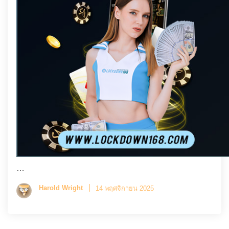
…
Harold Wright
14 พฤศจิกายน 2025