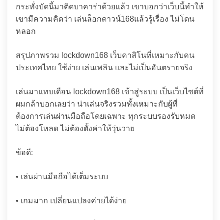
กระทั่งบัดนี้มาติดบาคาร่าด้วยแล้ว เขาบอกว่าเว็บนี้ทำให้
เขามีความคิดว่า เล่นล็อกดาวน์168แล้วรู้เรื่อง ไม่โดน
หลอก
สรุปภาพรวม lockdown168 เว็บคาสิโนที่เหมาะกับคน
ประเทศไทย ใช้ง่าย เล่นเพลิน และไม่เป็นอันตรายจริง
เล่นมาแทบเดือน lockdown168 เข้าสู่ระบบ เป็นเว็บไซต์ที่
ผมกล้าบอกเลยว่า น่าเล่นจริงรวมทั้งเหมาะกับผู้ที่
ต้องการเล่นผ่านมือถือโดยเฉพาะ ทุกระบบรองรับหมด
ไม่ต้องโหลด ไม่ต้องตั้งค่าให้วุ่นวาย
ข้อดี:
• เล่นผ่านมือถือได้เต็มระบบ
• เกมมาก เปลี่ยนแปลงค่ายได้ง่าย