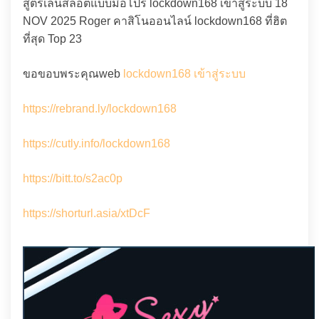
สูตรเล่นสล็อตแบบมือโปร lockdown168 เข้าสู่ระบบ 18
NOV 2025 Roger คาสิโนออนไลน์ lockdown168 ที่ฮิต
ที่สุด Top 23
ขอขอบพระคุณweb
lockdown168 เข้าสู่ระบบ
https://rebrand.ly/lockdown168
https://cutly.info/lockdown168
https://bitt.to/s2ac0p
https://shorturl.asia/xtDcF