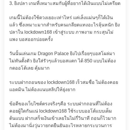
3. ยิงปลา เกมที่เหมาะสมกับผู้ที่อยากได้เงินแบบไม่เครียด
เกมนี้ไม่ต้องใช้ดวงเยอะเท่าไหร่ แค่เล็งแม่นๆก็ได้เงิน
แล้ว ซึ่งเหมาะมากสำหรับคนเกลียดแทงอะไรลุ้นหนัก ยิง
ปลาใน lockdown168 เข้าสู่ระบบ ภาพงาม กระสุนไม่
แพง บอสออกบ่อยครั้ง
วันนั้นเล่นเกม Dragon Palace ยิงไปเรื่อยๆบอสโผล่มา
ไม่ทันตั้งตัว ยิงใส่รัวๆแล้วบอสแตก ได้ 850 แบบไม่ต้อง
กดออโต้เลย คุ้มมาก
ระบบฝากถอนของ lockdown168 เร็วสมชื่อ ไม่ต้องคอย
แอดมิน ไม่ต้องแนบสลิปให้ยุ่งยาก
ข้อดีของเว็บไซต์ตรงจริงๆคือ ระบบฝากถอนที่ไม่ต้อง
คอยผู้ใดกันแน่ lockdown168 ใช้ระบบออโต้แบบเต็ม
ต้นแบบ ฝากเสร็จเงินเข้าเลยในไม่กี่วินาที ถอนก็ไวมาก
ไม่ต้องมานั่งวุ่นวายกดยืนยันอะไรหลายกระบวนการ