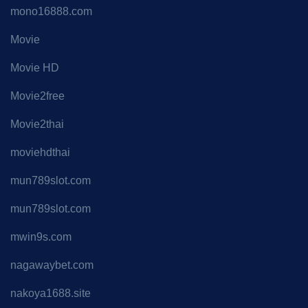
mono16888.com
Movie
Movie HD
Movie2free
Movie2thai
moviehdthai
mun789slot.com
mun789slot.com
mwin9s.com
nagawaybet.com
nakoya1688.site