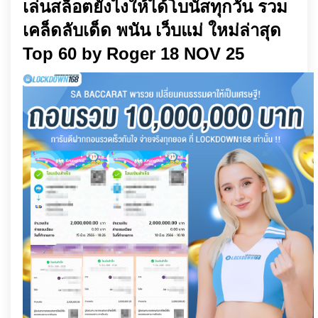
เล่นสล็อตยังไงให้ได้โบนัสทุกวัน รวม
เคล็ดลับเด็ด พนัน เว็บแม่ ใหม่ล่าสุด
Top 60 by Roger 18 NOV 25