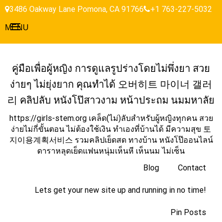
Skip
3486 Oakway Lane Pomona, CA 91766
+1 763-227-5032
to
MENU
content
คู่มือเพื่อผู้หญิง การดูแลรูปร่างโดยไม่พึ่งยา สวย
ง่ายๆ ไม่ยุ่งยาก คุณทำได้ 오버히트 마이너 갤러
리 คลิปลับ หนังโป๊สาวงาม หน้าประถม นมมหาลัย
https://girls-stem.org เคล็ด(ไม่)ลับสำหรับผู้หญิงทุกคน สวย
ง่ายไม่กี่ขั้นตอน ไม่ต้องใช้เงิน ทำเองที่บ้านได้ มีความสุข 토
지이용계획서비스 รวมคลิปเย็ดสด ทางบ้าน หนังโป๊ออนไลน์
ดาราหลุดเย็ดแฟนหนุ่มเห็นหี เห็นนม ไม่เซ็น
Blog
Contact
Lets get your new site up and running in no time!
Pin Posts