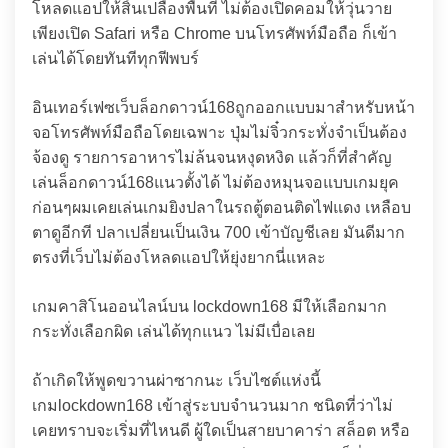
โหลดแอปให้สิ้นเปลืองพื้นที่ ไม่ต้องเปิดคอมให้วุ่นวาย
เพียงเปิด Safari หรือ Chrome บนโทรศัพท์มือถือ ก็เข้า
เล่นได้โดยทันทีทุกฟีพบร์
อินเทอร์เฟซเว็บล็อกดาวน์168ถูกออกแบบมาสำหรับหน้า
จอโทรศัพท์มือถือโดยเฉพาะ ปุ่มไม่จิ๋วกระทั่งจำเป็นต้อง
จ้องดู รายการอาหารไม่ล้นจนหงุดหงิด แล้วก็ที่สำคัญ
เล่นล็อกดาวน์168แนวตั้งได้ ไม่ต้องหมุนจอแบบเกมยุค
ก่อนๆผมเคยเล่นเกมยิงปลาในรถตู้ตอนติดไฟแดง เหลือบ
ตาดูอีกที ปลาเปลี่ยนเป็นเงิน 700 เข้าบัญชีเลย มันดีมาก
ตรงที่เว็บไม่ต้องโหลดแอปให้ยุ่งยากนี่แหละ
เกมคาสิโนออนไลน์บน lockdown168 มีให้เลือกมาก
กระทั่งเลือกผิด เล่นได้ทุกแนว ไม่มีเบื่อเลย
ถ้าเกิดให้พูดขวานผ่าซากนะ เว็บไซต์แห่งนี้
เกมlockdown168 เข้าสู่ระบบจำนวนมาก ชนิดที่ว่าไม่
เคยทราบจะเริ่มที่ไหนดี ผู้ใดเป็นสายบาคาร่า สล็อต หรือ