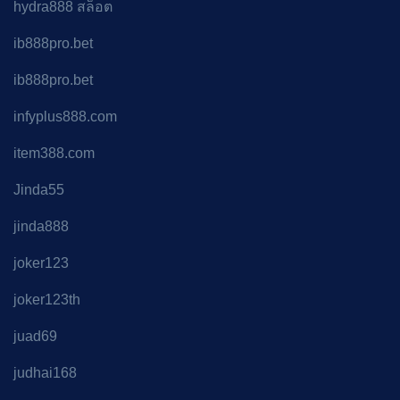
hydra888 สล็อต
ib888pro.bet
ib888pro.bet
infyplus888.com
item388.com
Jinda55
jinda888
joker123
joker123th
juad69
judhai168