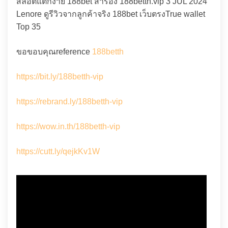
สล็อตแตกง่าย 188bet สํารอง 188betth.vip 3 JUL 2024
Lenore ดูรีวิวจากลูกค้าจริง 188bet เว็บตรงTrue wallet
Top 35
ขอขอบคุณreference
188betth
https://bit.ly/188betth-vip
https://rebrand.ly/188betth-vip
https://wow.in.th/188betth-vip
https://cutt.ly/qejkKv1W