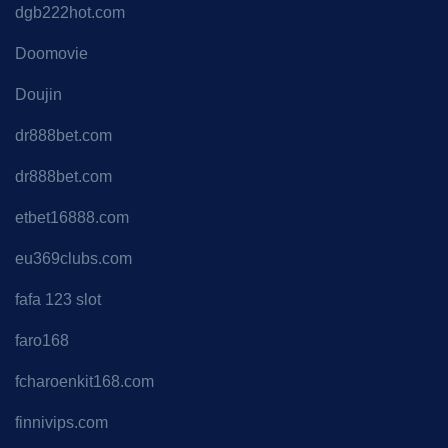
dgb222hot.com
Doomovie
Doujin
dr888bet.com
dr888bet.com
etbet16888.com
eu369clubs.com
fafa 123 slot
faro168
fcharoenkit168.com
finnivips.com