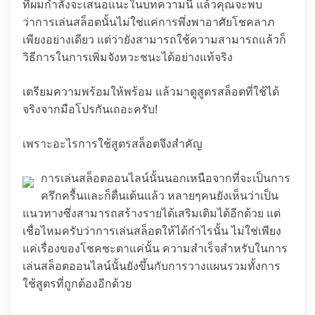
ที่ผมกำลังจะเสนอแนะในบทความนี้ แล้วคุณจะพบ
ว่าการเล่นสล็อตนั้นไม่ใช่แค่การพึ่งพาอาศัยโชคลาภ
เพียงอย่างเดียว แต่ว่ายังสามารถใช้ความสามารถแล้วก็
วิธีการในการเพิ่มจังหวะชนะได้อย่างแท้จริง
เตรียมความพร้อมให้พร้อม แล้วมาดูสูตรสล็อตที่ใช้ได้
จริงจากมือโปรกันเถอะครับ!
เพราะอะไรการใช้สูตรสล็อตจึงสำคัญ
การเล่นสล็อตออนไลน์นั้นนอกเหนือจากที่จะเป็นการ
ครึกครื้นและก็ตื่นเต้นแล้ว หลายๆคนยังเห็นว่าเป็น
แนวทางซึ่งสามารถสร้างรายได้เสริมเติมได้อีกด้วย แต่
เชื่อไหมครับว่าการเล่นสล็อตให้ได้กำไรนั้น ไม่ใช่เพียง
แค่เรื่องของโชคชะตาแค่นั้น ความสำเร็จสำหรับในการ
เล่นสล็อตออนไลน์นั้นยังขึ้นกับการวางแผนรวมทั้งการ
ใช้สูตรที่ถูกต้องอีกด้วย