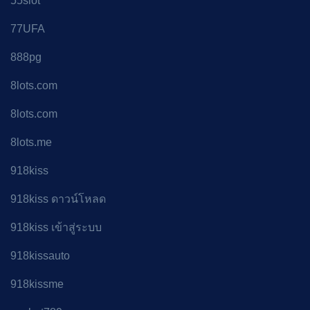
55slot
77UFA
888pg
8lots.com
8lots.com
8lots.me
918kiss
918kiss ดาวน์โหลด
918kiss เข้าสู่ระบบ
918kissauto
918kissme