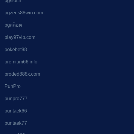
pgslotth
pgzeus88win.com
pgสล็อต
play97vip.com
pokebet88
premium66.info
proded888x.com
PunPro
punpro777
puntaek66
puntaek77