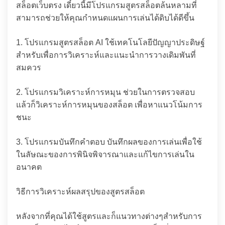
สล็อตเว็บตรง เดี๋ยวนี้มีโปรแกรมสูตรสล็อตล้นหลามที่
สามารถช่วยให้คุณกำหนดแผนการเล่นได้ดิบได้ดีขึ้น
1. โปรแกรมสูตรสล็อต AI ใช้เทคโนโลยีปัญญาประดิษฐ์
สำหรับเพื่อการวิเคราะห์และแนะนำการวางเดิมพันที่
สมควร
2. โปรแกรมวิเคราะห์การหมุน ช่วยในการตรวจสอบ
แล้วก็วิเคราะห์การหมุนของสล็อต เพื่อหาแนวโน้มการ
ชนะ
3. โปรแกรมบันทึกคำตอบ บันทึกผลของการเล่นเพื่อใช้
ในลัษณะของการพินิจพิจารณาและแก้ไขการเล่นใน
อนาคต
วิธีการวิเคราะห์ผลสรุปของสูตรสล็อต
หลังจากที่คุณได้ใช้สูตรและก็แนวทางต่างๆสำหรับการ