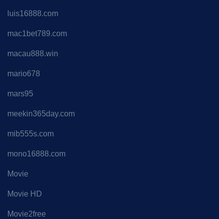
luis16888.com
mac1bet789.com
macau888.win
mario678
mars95
meekin365day.com
mib555s.com
mono16888.com
Movie
Movie HD
Movie2free