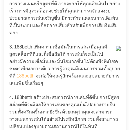
การวางแผนหรือสูตรที่ดี อาจจะก่อให้คุณเสียเงินไปอย่าง
เร็ว การมีสูตรสล็อตจะช่วยให้คุณสามารถจัดแจงงบ
ประมาณการเล่นเจริญขึ้น มีการกำหนดแผนการเดิมพัน
ที่เป็นระบบ และก็ลดการเสี่ยงสำหรับเพื่อการเสียเงินเสีย
ทอง
3. 188betth เพิ่มความเชื่อมั่นในการเล่น เมื่อคุณมี
สูตรสล็อตที่ดีและก็เชื่อถือได้ การเล่นก็จะเป็นไป
อย่างมีความเชื่อมั่นและมั่นใจมากขึ้น ไม่ต้องพึ่งพิงโชค
ชะตาเพียงอย่างเดียว การรู้ว่าคุณมีแผนการรวมทั้งอุบาย
ที่ดี
188betth
จะก่อให้คุณรู้สึกพร้อมและสุขสบายกับการ
เล่นเพิ่มขึ้นเรื่อยๆ
4. 188betth สร้างประสบการณ์การเล่นที่ดีขึ้น การมีสูตร
สล็อตที่ดีจะมีผลให้การเล่นของคุณเป็นไปอย่างราบรื่น
รวมทั้งครึกครื้นมากยิ่งขึ้น ด้วยเหตุว่าคุณจะสามารถ
วางแผนการเล่นได้อย่างมีประสิทธิภาพ รวมทั้งสามารถ
เปลี่ยนแปลงอุบายตามสถานการณ์ได้ในทันที