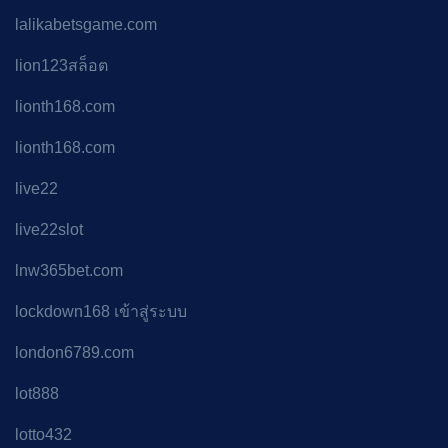
lalikabetsgame.com
lion123สล็อต
lionth168.com
lionth168.com
live22
live22slot
lnw365bet.com
lockdown168 เข้าสู่ระบบ
london6789.com
lot888
lotto432