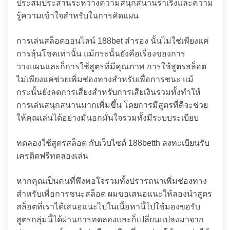
ประสมประสานระหว่างความสนุกสนานร่าเริงและความ
รู้ความเข้าใจสำหรับในการคิดแผน
การเล่นสล็อตออนไลน์ 188bet สํารอง นั้นไม่ใช่เพียงแค่
การลุ้นโชคเท่านั้น แม้กระนั้นยังคือเรื่องของการ
วางแผนและก็การใช้สูตรที่มีคุณภาพ การใช้สูตรสล็อต
ไม่เพียงแค่ช่วยเพิ่มช่องทางสำหรับเพื่อการชนะ แม้
กระนั้นยังลดการเสี่ยงสำหรับการเสียเงินรวมทั้งทำให้
การเล่นสนุกสนานมากเพิ่มขึ้น โดยการมีสูตรที่ดีจะช่วย
ให้คุณเล่นได้อย่างมั่นอกมั่นใจรวมทั้งมีระบบระเบียบ
ทดลองใช้สูตรสล็อต กับเว็บไซต์ 188betth ลงทะเบียนรับ
เครดิตฟรีทดลองเล่น
หากคุณเป็นคนที่พึงพอใจรวมทั้งปรารถนาเพิ่มช่องทาง
สำหรับเพื่อการชนะสล็อต ผมขอเสนอแนะให้ลองนำสูตร
สล็อตที่เราได้เสนอแนะไปในเนื้อหานี้ไปใช้มองขอรับ
สูตรกลุ่มนี้ได้ผ่านการทดลองและก็เปลี่ยนแปลงมาจาก