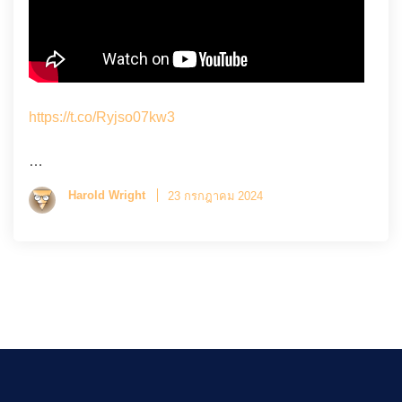
https://t.co/Ryjso07kw3
…
Harold Wright
23 กรกฎาคม 2024