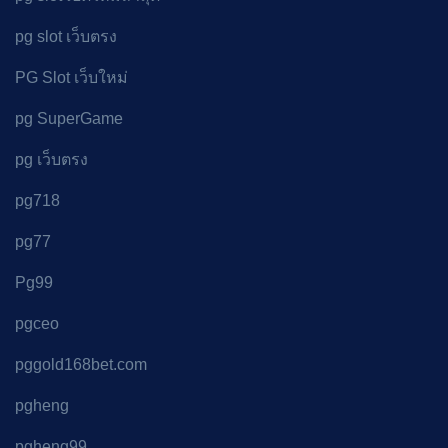
pg slot เว็บตรง
PG Slot เว็บใหม่
pg SuperGame
pg เว็บตรง
pg718
pg77
Pg99
pgceo
pggold168bet.com
pgheng
pgheng99