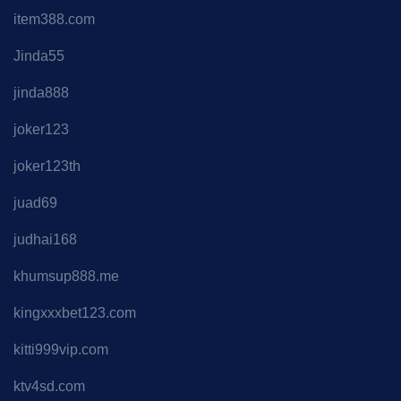
item388.com
Jinda55
jinda888
joker123
joker123th
juad69
judhai168
khumsup888.me
kingxxxbet123.com
kitti999vip.com
ktv4sd.com