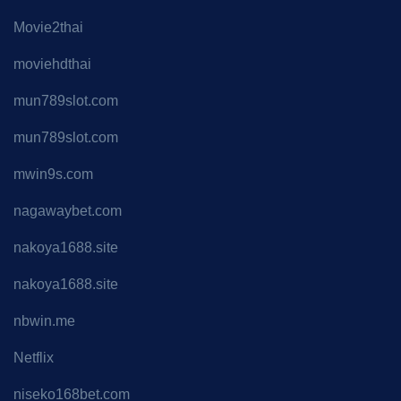
Movie2thai
moviehdthai
mun789slot.com
mun789slot.com
mwin9s.com
nagawaybet.com
nakoya1688.site
nakoya1688.site
nbwin.me
Netflix
niseko168bet.com