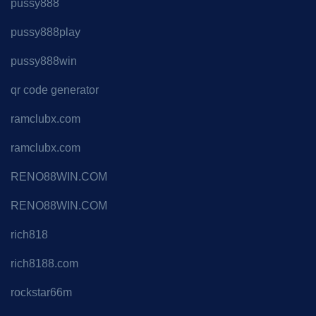
pussy888
pussy888play
pussy888win
qr code generator
ramclubx.com
ramclubx.com
RENO88WIN.COM
RENO88WIN.COM
rich818
rich8188.com
rockstar66m