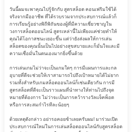
วันนี้ผมจะพาคุณไปรู้จักกับ สูตรสล็อต คอนเฟริมใช้ได้
จริงจากมืออาชีพ ที่ได้รวบรวมจากประสบการณ์แล้วก็
การเรียนรู้อย่างพิถีพิถันของผู้ที่มีความเชี่ยวชาญใน
วงการสล็อตออนไลน์ สูตรเหล่านี้ไม่เพียงแค่ช่วยทำให้
คุณได้โอกาสชนะเยอะขึ้น แต่ว่ายังส่งผลให้การเล่น
สล็อตของคุณนั้นเป็นไปอย่างสุขสบายและก็มั่นใจและมี
ความเชื่อมั่นในตนเองมากยิ่งขึ้นด้วย
การเล่นเกมไม่ว่าจะเป็นเกมใดๆ การมีแผนการและกล
อุบายที่ดีจะช่วยให้เราสามารถไปถึงเป้าหมายได้ไม่ยาก
รวมทั้งสำหรับเกมสล็อตออนไลน์ก็เช่นเดียวกัน การมี
สูตรสล็อตที่ดีจะเป็นราวแผนที่นำทางให้ท่านไปถึงจุด
หมายที่ต้องการ ไม่ว่าจะเป็นการคว้ารางวัลแจ็คพ็อต
หรือการสะสมกำไรทีละน้อยๆ
ด้วยเหตุดังกล่าว อย่ารอคอยช้าเลยครับผม! มาร่วมเปิด
ประสบการณ์ใหม่ในการเล่นสล็อตออนไลน์กับสูตรสล็อต