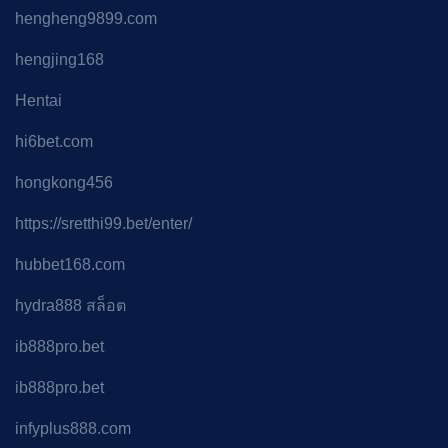
hengheng9899.com
hengjing168
Hentai
hi6bet.com
hongkong456
https://sretthi99.bet/enter/
hubbet168.com
hydra888 สล็อต
ib888pro.bet
ib888pro.bet
infyplus888.com