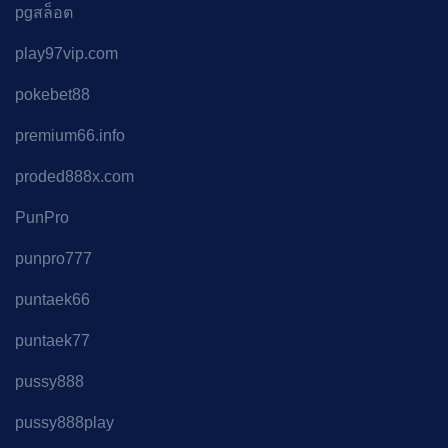
pgสล็อต
play97vip.com
pokebet88
premium66.info
proded888x.com
PunPro
punpro777
puntaek66
puntaek77
pussy888
pussy888play