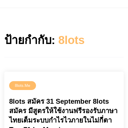
ป้ายกำกับ:
8lots
8lots.me
8lots สมัคร 31 September 8lots
สมัคร มีสูตรให้ใช้งานฟรีรองรับภาษา
ไทยเต็มระบบกำไรไวภายในไม่กี่ตา