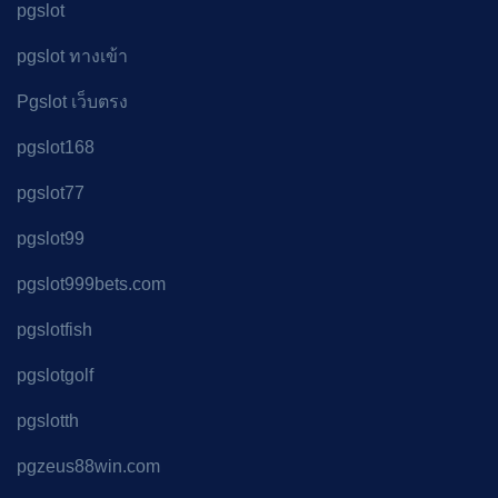
pgslot
pgslot ทางเข้า
Pgslot เว็บตรง
pgslot168
pgslot77
pgslot99
pgslot999bets.com
pgslotfish
pgslotgolf
pgslotth
pgzeus88win.com