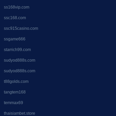
ss168vip.com
ssc168.com
ssc915casino.com
ssgame666
starrich99.com
sudyod888s.com
sudyod888s.com
t88golds.com
tangtem168
temmax69
thaisiambet.store