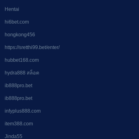
Hentai
hi6bet.com
hongkong456
https://sretthi99.bet/enter/
hubbet168.com
hydra888 สล็อต
ib888pro.bet
ib888pro.bet
infyplus888.com
item388.com
Jinda55