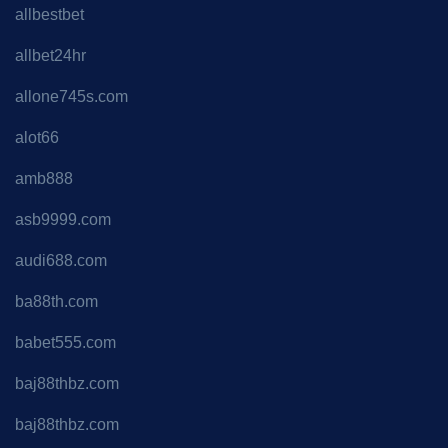
allbestbet
allbet24hr
allone745s.com
alot66
amb888
asb9999.com
audi688.com
ba88th.com
babet555.com
baj88thbz.com
baj88thbz.com