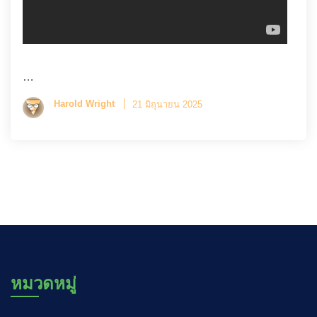
…
Harold Wright
21 มิถุนายน 2025
หมวดหมู่