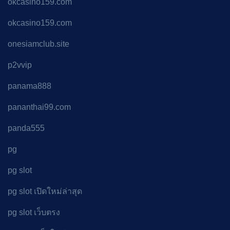
okcasino159.com
okcasino159.com
onesiamclub.site
p2vvip
panama888
pananthai99.com
panda555
pg
pg slot
pg slot เปิดใหม่ล่าสุด
pg slot เว็บตรง