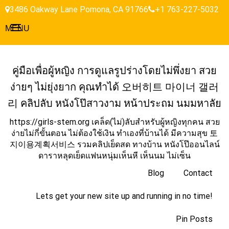
Skip
3486 Oakway Lane Pomona, CA 91766
+1 763-227-5032
to
MENU
content
คู่มือเพื่อผู้หญิง การดูแลรูปร่างโดยไม่พึ่งยา สวย
ง่ายๆ ไม่ยุ่งยาก คุณทำได้ 오버히트 마이너 갤러
리 คลิปลับ หนังโป๊สาวงาม หน้าประถม นมมหาลัย
https://girls-stem.org เคล็ด(ไม่)ลับสำหรับผู้หญิงทุกคน สวย
ง่ายไม่กี่ขั้นตอน ไม่ต้องใช้เงิน ทำเองที่บ้านได้ มีความสุข 토
지이용계획서비스 รวมคลิปเย็ดสด ทางบ้าน หนังโป๊ออนไลน์
ดาราหลุดเย็ดแฟนหนุ่มเห็นหี เห็นนม ไม่เซ็น
Blog
Contact
Lets get your new site up and running in no time!
Pin Posts