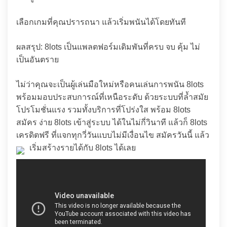
เลือกเกมที่คุณปรารถนา แล้วเริ่มพนันได้โดยทันที
ผลสรุป: 8lots เป็นแพลตฟอร์มเดิมพันที่ครบ จบ คุ้ม ไม่
เป็นอันตราย
ไม่ว่าคุณจะเป็นผู้เล่นมือใหม่หรือคนเล่นการพนัน 8lots
พร้อมมอบประสบการณ์ที่เหนือระดับ ด้วยระบบที่ล้ำสมัย
โปรโมชั่นแรง รวมทั้งบริการที่โปร่งใส พร้อม 8lots
สมัคร ง่าย 8lots เข้าสู่ระบบ ได้ในไม่กี่วินาที แล้วก็ 8lots
เครดิตฟรี ที่แจกทุกวี่วันแบบไม่มีเงื่อนไข สมัครวันนี้ แล้ว
เริ่มสร้างรายได้กับ 8lots ได้เลย