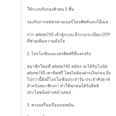
ใช้ระบบรับรองตัวตน 2 ชั้น
รองรับการสมัครผ่านเบอร์โทรศัพท์และก็อีเมล
การ allone745 เข้าสู่ระบบ มีระบบระเบียบ OTP
ที่ช่วยเพิ่มความมั่นใจ
2. โปรโมชั่นและเครดิตฟรีที่แจกจริง
สมาชิกใหม่ที่ allone745 สมัคร จะได้รับโบนัส
allone745 เครดิตฟรี โดยไม่ต้องฝากเงินก่อน ยิ่ง
ไปกว่านี้ยังมีโปรโมชั่นประจำวัน ประจำสัปดาห์
สำหรับสมาชิกเก่า ทำให้ทุกคนได้รับสิทธิ
ประโยชน์อย่างสม่ำเสมอ
3. ครบเครื่องเรื่องเกมพนัน