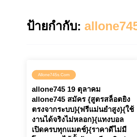
ป้ายกำกับ:
allone74
Allone745s.com
allone745 19 ตุลาคม
allone745 สมัคร {สูตรสล็อตยิง
ตรงจากระบบ}{ฟรีแม่นยำสูง}{ใช้
งานได้จริงไม่หลอก}{แทงบอล
เปิดครบทุกแมตช์}{ราคาดีไม่มี