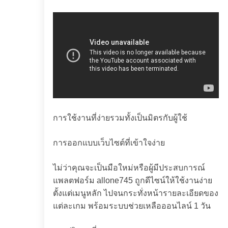
การใช้งานที่ง่ายรวมทั้งเป็นมิตรกับผู้ใช้
การออกแบบเว็บไซต์ที่เข้าใจง่าย
ไม่ว่าคุณจะเป็นมือใหม่หรือผู้มีประสบการณ์
แพลตฟอร์ม allone745 ถูกดีไซน์ให้ใช้งานง่าย
ตั้งแต่เมนูหลัก ไปจนกระทั่งหน้ารายละเอียดของ
แต่ละเกม พร้อมระบบช่วยเหลือออนไลน์ 1 วัน