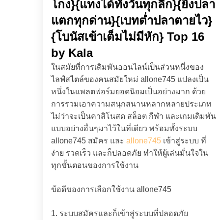
โกง}{แทงได้ทั้งวันทุกลีก}{ยิงปลา
แตกทุกด่าน}{เบทต่ำปลาตายไว}
{โบนัสเข้าเต็มไม่มีหัก} Top 16
by Kala
ในสมัยที่การเดิมพันออนไลน์เป็นส่วนหนึ่งของ
ไลฟ์สไตล์ของคนสมัยใหม่ allone745 แปลงเป็น
หนึ่งในแพลตฟอร์มยอดนิยมเป็นอย่างมาก ด้วย
การรวมเอาความสนุกสนานหลากหลายประเภท
ไม่ว่าจะเป็นคาสิโนสด สล็อต กีฬา และเกมเดิมพัน
แบบอย่างอื่นๆมาไว้ในที่เดียว พร้อมทั้งระบบ
allone745 สมัคร และ
allone745
เข้าสู่ระบบ ที่
ง่าย รวดเร็ว และก็ปลอดภัย ทำให้ผู้เล่นมั่นใจใน
ทุกขั้นตอนของการใช้งาน
ข้อดีของการเลือกใช้งาน allone745
1. ระบบสมัครและก็เข้าสู่ระบบที่ปลอดภัย