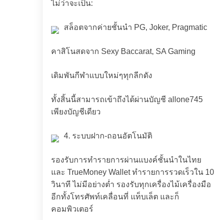
ไม่ว่าจะเป็น:
สล็อตจากค่ายชั้นนำ PG, Joker, Pragmatic
คาสิโนสดจาก Sexy Baccarat, SA Gaming
เดิมพันกีฬาแบบใหม่ๆทุกลีกดัง
ทั้งสิ้นนี้สามารถเข้าถึงได้ผ่านบัญชี allone745
เพียงบัญชีเดียว
4. ระบบฝาก-ถอนอัตโนมัติ
รองรับการทำรายการผ่านแบงค์ชั้นนำในไทย
และ TrueMoney Wallet ทำรายการรวดเร็วใน 10
วินาที ไม่มีอย่างต่ำ รองรับทุกเครื่องไม้เครื่องมือ
อีกทั้งโทรศัพท์เคลื่อนที่ แท็บเล็ต และก็
คอมพิวเตอร์