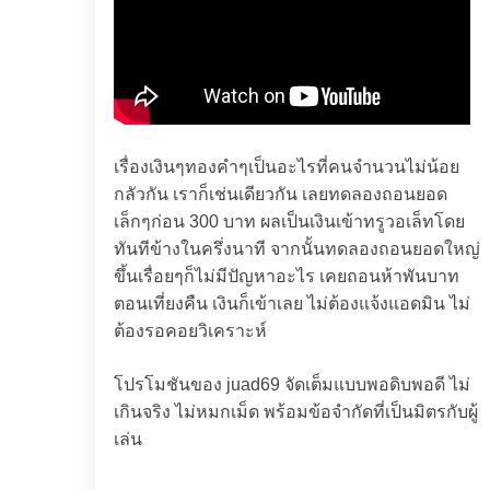
เรื่องเงินๆทองคำๆเป็นอะไรที่คนจำนวนไม่น้อย
กลัวกัน เราก็เช่นเดียวกัน เลยทดลองถอนยอด
เล็กๆก่อน 300 บาท ผลเป็นเงินเข้าทรูวอเล็ทโดย
ทันทีข้างในครึ่งนาที จากนั้นทดลองถอนยอดใหญ่
ขึ้นเรื่อยๆก็ไม่มีปัญหาอะไร เคยถอนห้าพันบาท
ตอนเที่ยงคืน เงินก็เข้าเลย ไม่ต้องแจ้งแอดมิน ไม่
ต้องรอคอยวิเคราะห์
โปรโมชันของ juad69 จัดเต็มแบบพอดิบพอดี ไม่
เกินจริง ไม่หมกเม็ด พร้อมข้อจำกัดที่เป็นมิตรกับผู้
เล่น