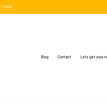
27-5032
Blog
Contact
Lets get your n