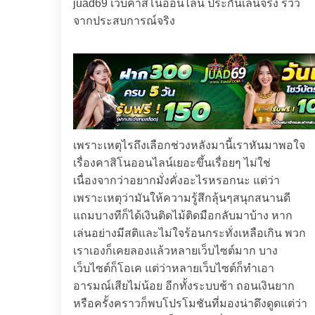
juad69 เว็บคาสิโนออนไลน์ ประกันเล่นจริง รีวิว
จากประสบการณ์จริง
เพราะเหตุไรถึงเลือกช่วงหลังมานี้เราหันมาพอใจ
เรื่องคาสิโนออนไลน์เยอะขึ้นเรื่อยๆ ไม่ใช่
เนื่องจากว่าอยากมั่งคั่งอะไรหรอกนะ แต่ว่า
เพราะเหตุว่ามันให้ความรู้สึกลุ้นๆสนุกสนานดี
แถมบางทีก็ได้เงินติดไม้ติดมือกลับมาบ้าง หาก
เล่นอย่างมีสติและไม่ใจร้อนกระทั่งเหลือเกิน พวก
เราเองก็เคยลองแล้วหลายเว็บไซต์มาก บาง
เว็บไซต์ก็โอเค แต่ว่าหลายเว็บไซต์ก็ทำเอา
อารมณ์เสียไม่น้อย อีกทั้งระบบช้า ถอนเงินยาก
หรือครั้งคราวก็พบโปรโมชันที่มองน่าดึงดูดแต่ว่า