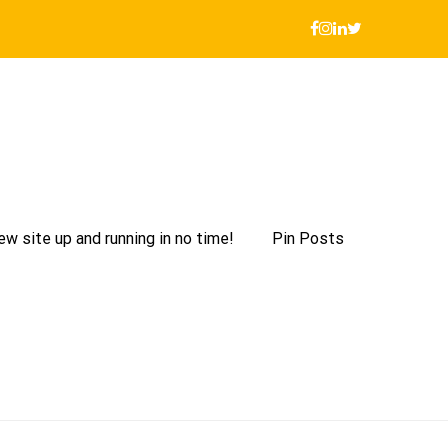
ew site up and running in no time!
Pin Posts