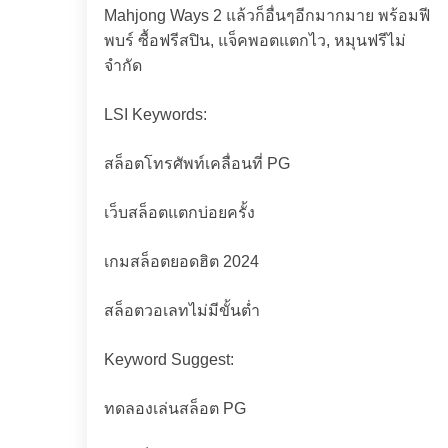
Mahjong Ways 2 แล้วก็อื่นๆอีกมากมาย พร้อมฟี
พบร์ ซื้อฟรีสปิน, แจ็คพอตแตกไว, หมุนฟรีไม่
จำกัด
LSI Keywords:
สล็อตโทรศัพท์เคลื่อนที่ PG
เว็บสล็อตแตกบ่อยครั้ง
เกมสล็อตยอดฮิต 2024
สล็อตวอเลทไม่มีขั้นต่ำ
Keyword Suggest:
ทดลองเล่นสล็อต PG