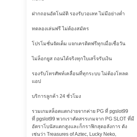
ฝากถอนอัตโนมัติ รองรับวอเลท ไม่มีอย่างต่ำ
ทดลองเล่นฟรี ไม่ต้องสมัคร
โปรโมชั่นจัดเต็ม แจกเครดิตฟรีทุกเมื่อเชื่อวัน
ไม่ล็อกยูส ถอนได้จริงทุกใบเสร็จรับเงิน
รองรับโทรศัพท์เคลื่อนที่ทุกระบบ ไม่ต้องโหลด
แอป
บริการลูกค้า 24 ชั่วโมง
รวมเกมสล็อตแตกง่ายจากค่าย PG ที่ pgslot99
ที่ pgslot99 พวกเราคัดสรรเกมจาก PG SLOT ที่มี
อัตราโบนัสแตกสูงและก็กราฟิกสุดอลังการ ดัง
เช่นว่า Treasures of Aztec, Lucky Neko,