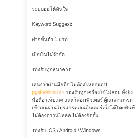
ระบบออโต้ทันใจ
Keyword Suggest:
ฝากขั้นต่ำ 1 บาท
เบิกเงินไม่จำกัด
รองรับทุกธนาคาร
เล่นง่ายผ่านมือถือ ไม่ต้องโหลดแอป
pgslot99 สมัคร
รองรับทุกเครื่องใช้ไม้สอย ทั้งยัง
มือถือ แท็บเล็ต และก็คอมพิวเตอร์ ผู้เล่นสามารถ
เข้าเล่นผ่านโปรแกรมเล่นอินเตอร์เน็ตได้โดยทันที
ไม่ต้องดาวน์โหลด ไม่ต้องจัดตั้ง
รองรับ iOS / Android / Windows