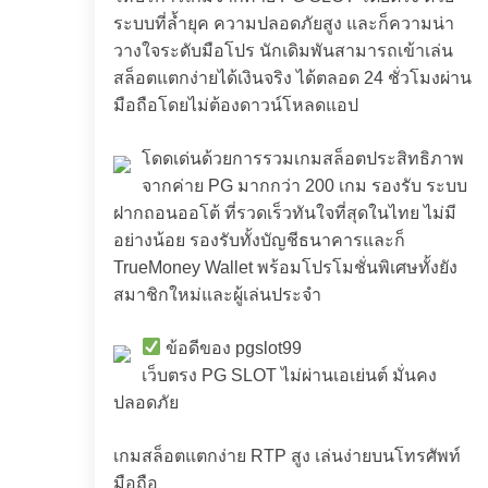
ระบบที่ล้ำยุค ความปลอดภัยสูง และก็ความน่า
วางใจระดับมือโปร นักเดิมพันสามารถเข้าเล่น
สล็อตแตกง่ายได้เงินจริง ได้ตลอด 24 ชั่วโมงผ่าน
มือถือโดยไม่ต้องดาวน์โหลดแอป
โดดเด่นด้วยการรวมเกมสล็อตประสิทธิภาพ
จากค่าย PG มากกว่า 200 เกม รองรับ ระบบ
ฝากถอนออโต้ ที่รวดเร็วทันใจที่สุดในไทย ไม่มี
อย่างน้อย รองรับทั้งบัญชีธนาคารและก็
TrueMoney Wallet พร้อมโปรโมชั่นพิเศษทั้งยัง
สมาชิกใหม่และผู้เล่นประจำ
ข้อดีของ pgslot99
เว็บตรง PG SLOT ไม่ผ่านเอเย่นต์ มั่นคง
ปลอดภัย
เกมสล็อตแตกง่าย RTP สูง เล่นง่ายบนโทรศัพท์
มือถือ