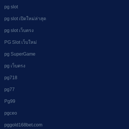
pg slot
pg slot เปิดใหม่ล่าสุด
pg slot เว็บตรง
PG Slot เว็บใหม่
pg SuperGame
pg เว็บตรง
pg718
pg77
Pg99
pgceo
pggold168bet.com