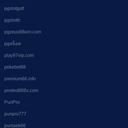
pgslotgolf
pgslotth
pgzeus88win.com
pgสล็อต
play97vip.com
pokebet88
premium66.info
proded888x.com
PunPro
punpro777
puntaek66