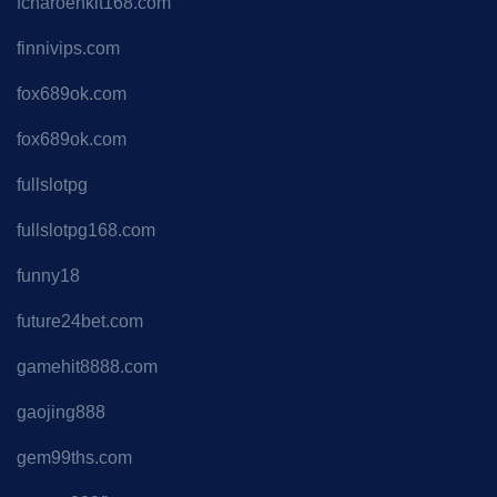
fcharoenkit168.com
finnivips.com
fox689ok.com
fox689ok.com
fullslotpg
fullslotpg168.com
funny18
future24bet.com
gamehit8888.com
gaojing888
gem99ths.com