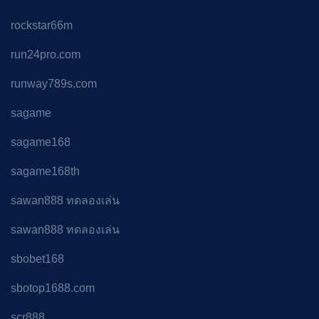
rockstar66m
run24pro.com
runway789s.com
sagame
sagame168
sagame168th
sawan888 ทดลองเล่น
sawan888 ทดลองเล่น
sbobet168
sbotop1688.com
scr888