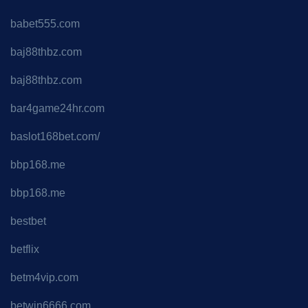
babet555.com
baj88thbz.com
baj88thbz.com
bar4game24hr.com
baslot168bet.com/
bbp168.me
bbp168.me
bestbet
betflix
betm4vip.com
betwin6666.com