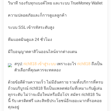
วินาที รองรับทุกแบงค์ไทย และระบบ TrueMoney Wallet
ความปลอดภัยและก็การดูแลลูกค้า
ระบบ SSL เข้ารหัสระดับสูง
ทีมแอดมินดูแล 24 ชั่วโมง
มีใบอนุญาตคาสิโนออนไลน์จากต่างแดน
สรุป:
rich818 เข้าสู่ระบบ
เพราะอะไร
rich818
ถึงเป็น
ตัวเลือกที่คุณควรจะทดลอง
ด้วยข้อดีด้านความเร็ว ไม่มีอันตราย รวมทั้งบริการที่ครบ
ถ้วนบริบูรณ์ rich818 จึงเป็นแพลตฟอร์มที่เหมาะกับผู้เล่น
ทุกระดับ ไม่ว่าจะมือใหม่หรือมือโปร สมัคร rich818 วัน
นี้ รับ เครดิตฟรี และสิทธิประโยชน์อีกเยอะมากที่รอคอย
คุณอยู่