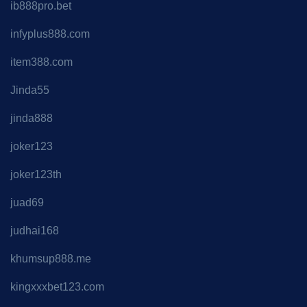
ib888pro.bet
infyplus888.com
item388.com
Jinda55
jinda888
joker123
joker123th
juad69
judhai168
khumsup888.me
kingxxxbet123.com