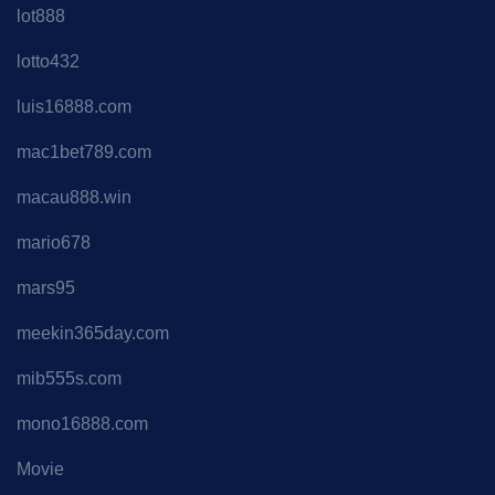
lot888
lotto432
luis16888.com
mac1bet789.com
macau888.win
mario678
mars95
meekin365day.com
mib555s.com
mono16888.com
Movie