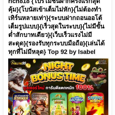
rich818 {โปรโมชั่นฝากครั้งแรกสุด
คุ้ม}{โบนัสเข้าเต็มไม่หัก}{ไม่ต้องทำ
เทิร์นหลายเท่า}{ระบบฝากถอนออโต้
เต็มรูปแบบ}{เร็วสุดในระบบ}{ไม่มีขั้น
ต่ำสักบาทเดียว}{เว็บเร็วแรงไม่มี
สะดุด}{รองรับทุกระบบมือถือ}{เล่นได้
ทุกที่ไม่มีหลุด} Top 92 by Isabel