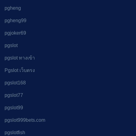
pgheng
pgheng99
pgjoker69
pgslot
pgslot ทางเข้า
Pgslot เว็บตรง
pgslot168
pgslot77
pgslot99
pgslot999bets.com
pgslotfish