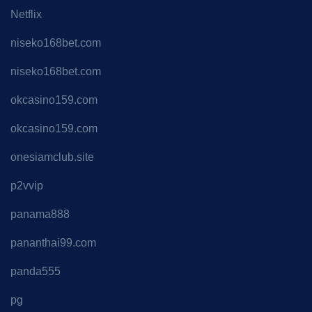
Netflix
niseko168bet.com
niseko168bet.com
okcasino159.com
okcasino159.com
onesiamclub.site
p2vvip
panama888
pananthai99.com
panda555
pg