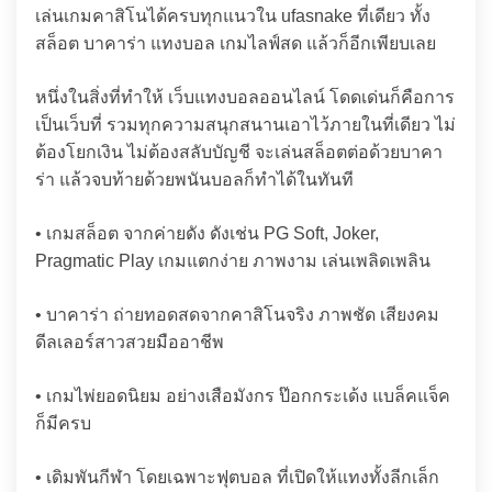
เล่นเกมคาสิโนได้ครบทุกแนวใน ufasnake ที่เดียว ทั้ง
สล็อต บาคาร่า แทงบอล เกมไลฟ์สด แล้วก็อีกเพียบเลย
หนึ่งในสิ่งที่ทำให้ เว็บแทงบอลออนไลน์ โดดเด่นก็คือการ
เป็นเว็บที่ รวมทุกความสนุกสนานเอาไว้ภายในที่เดียว ไม่
ต้องโยกเงิน ไม่ต้องสลับบัญชี จะเล่นสล็อตต่อด้วยบาคา
ร่า แล้วจบท้ายด้วยพนันบอลก็ทำได้ในทันที
• เกมสล็อต จากค่ายดัง ดังเช่น PG Soft, Joker,
Pragmatic Play เกมแตกง่าย ภาพงาม เล่นเพลิดเพลิน
• บาคาร่า ถ่ายทอดสดจากคาสิโนจริง ภาพชัด เสียงคม
ดีลเลอร์สาวสวยมืออาชีพ
• เกมไพ่ยอดนิยม อย่างเสือมังกร ป๊อกกระเด้ง แบล็คแจ็ค
ก็มีครบ
• เดิมพันกีฬา โดยเฉพาะฟุตบอล ที่เปิดให้แทงทั้งลีกเล็ก