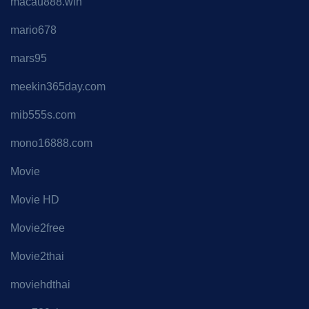
macau888.win
mario678
mars95
meekin365day.com
mib555s.com
mono16888.com
Movie
Movie HD
Movie2free
Movie2thai
moviehdthai