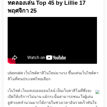
ทดลองเล่น Top 45 by Lillie 17
พฤศจิกา 25
ufasnake เว็บไซต์คาสิโนใหม่มาแรง ขึ้นแท่นเว็บไซต์คา
สิโนที่คนประเทศไทยเลือก
เว็บไซต์ เว็บแทงบอลออนไลน์ เป็นเว็บคาสิโนที่พึ่งจะ
เปิดให้บริการไม่นาน แม้กระนั้นสามารถชนะใจผู้เล่น
ยูฟ่าเบทจำนวนมากได้ภายในช่วงเวลาอันรวดเร็วทันใจ