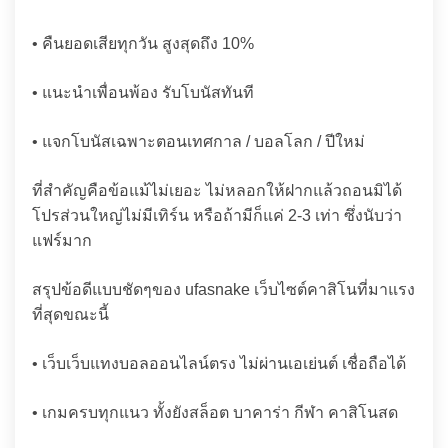
• คืนยอดเสียทุกวัน สูงสุดถึง 10%
• แนะนำเพื่อนพ้อง รับโบนัสทันที
• แจกโบนัสเฉพาะตอนเทศกาล / บอลโลก / ปีใหม่
ที่สำคัญคือข้อแม้ไม่เยอะ ไม่หลอกให้ฝากแล้วถอนมิได้
โปรส่วนใหญ่ไม่มีเทิร์น หรือถ้ามีก็แค่ 2-3 เท่า ซึ่งนับว่า
แฟร์มาก
สรุปข้อดีแบบชัดๆของ ufasnake เว็บไซต์คาสิโนที่มาแรง
ที่สุดขณะนี้
• เว็บเว็บแทงบอลออนไลน์ตรง ไม่ผ่านเอเย่นต์ เชื่อถือได้
• เกมครบทุกแนว ทั้งยังสล็อต บาคาร่า กีฬา คาสิโนสด