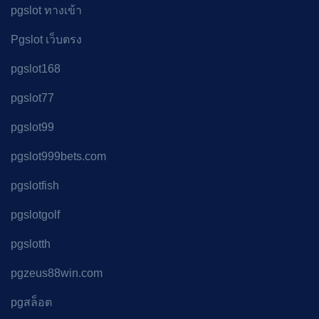
pgslot ทางเข้า
Pgslot เว็บตรง
pgslot168
pgslot77
pgslot99
pgslot999bets.com
pgslotfish
pgslotgolf
pgslotth
pgzeus88win.com
pgสล็อต