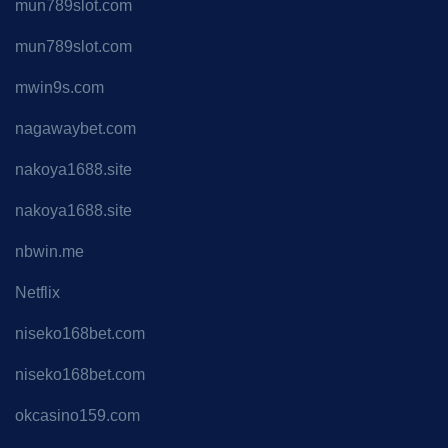
mun789slot.com
mun789slot.com
mwin9s.com
nagawaybet.com
nakoya1688.site
nakoya1688.site
nbwin.me
Netflix
niseko168bet.com
niseko168bet.com
okcasino159.com