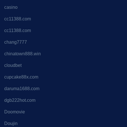
casino
cc11388.com
cc11388.com
chang7777
chinatown888.win
cloudbet
cupcake88x.com
daruma1688.com
dgb222hot.com
Doomovie
Doujin