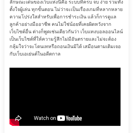
ลักษณะเด่นของเว็บแห่งนี้คือ ระบบที่ครบ จบ ง่าย รวมทั้ง
ตั้งใจผู้เล่น ทุกขั้นตอน ไม่ว่าจะเป็นเรื่องเกมที่หลากหลาย
ความโปร่งใสสำหรับเพื่อการชำระเงิน แล้วก็การดูแล
ลูกค้าอย่างมืออาชีพ คนไม่ใช่น้อยที่เคยผิดหวังจาก
เว็บไซต์อื่น ต่างก็พูดเช่นเดียวกันว่า เว็บแทงบอลออนไลน์
เป็นเว็บไซต์ที่ให้ความรู้สึกไม่มีอันตรายและไม่จะต้อง
กลุ้มใจว่าจะโดนเทหรือถอนเงินมิได้ เสมือนตามเดิมเจอ
กับเว็บเอเย่นต์ในอดีตกาล