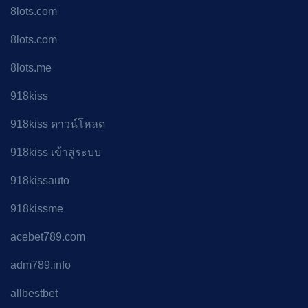
8lots.com
8lots.com
8lots.me
918kiss
918kiss ดาวน์โหลด
918kiss เข้าสู่ระบบ
918kissauto
918kissme
acebet789.com
adm789.info
allbestbet