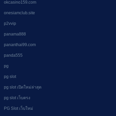
okcasino159.com
onesiamclub.site
p2vvip
panama888
pananthai99.com
panda555
pg
pg slot
pg slot เปิดใหม่ล่าสุด
pg slot เว็บตรง
PG Slot เว็บใหม่