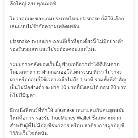
ลีกใหญ่ ครบทุกแมตช์
ไม่ว่าคุณจะชอบเกมประเภทไหน ufasnake ก็มีให้เลือก
เล่นแบบไม่จำกัดความเพลิดเพลิน
ufasnake ระบบฝาก-ถอนที่เร็วที่สุดเดี๋ยวนี้ ไม่มีอย่างต่ำ
รองรับวอเลท และไม่จะต้องคอยแอดไม่น
ระบบการคลังของเว็บนี้ยูฟ่าเบทถือว่าทำได้ดีเกินคาด
โดยเฉพาะการ ฝากถอนออโต้เต็มระบบ ที่เร็ว ไม่ว่าจะ
ฝากหรือถอนก็ใช้เวลาเฉลี่ยไม่ถึง 1 นาที รวมทั้งที่สำคัญ
เป็นไม่มีอย่างต่ำ จะฝาก 10 บาทก็ยังเล่นได้ ถอน 20 บาท
ก็ไม่มีปัญหา
อีกหนึ่งฟีพบร์ที่ทำให้ ufasnake เหมาะสมกับคนยุคสมัย
ใหม่คือการ รองรับ TrueMoney Wallet ซึ่งสะดวกมาก
สำหรับผู้ที่ไม่มีบัญชีธนาคาร หรือเปล่าต้องการผูกบัญชี
ไว้กับเว็บไซต์พนัน