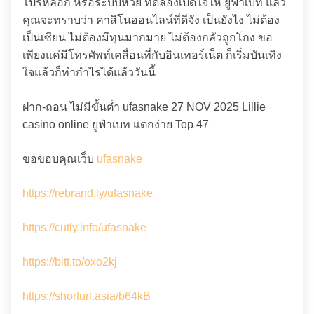
โปรหลอก หรือระบบห่วย ทดลองเปิดใจให้ ยูฟ่าเบท แล้ว
คุณจะทราบว่า คาสิโนออนไลน์ที่ดีจัง เป็นยังไง ไม่ต้อง
เป็นเซียน ไม่ต้องมีทุนมากมาย ไม่ต้องกลัวถูกโกง ขอ
เพียงแค่มีโทรศัพท์เคลื่อนที่กับอินเทอร์เน็ต ก็เริ่มบันเทิง
ใจแล้วก็ทำกำไรได้แล้ววันนี้
ฝาก-ถอน ไม่มีขั้นต่ำ ufasnake 27 NOV 2025 Lillie
casino online ยูฟ่าเบท แตกง่าย Top 47
ขอขอบคุณเว็บ
ufasnake
https://rebrand.ly/ufasnake
https://cutly.info/ufasnake
https://bitt.to/oxo2kj
https://shorturl.asia/b64kB