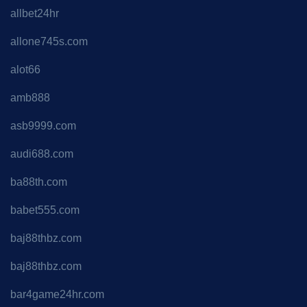
allbet24hr
allone745s.com
alot66
amb888
asb9999.com
audi688.com
ba88th.com
babet555.com
baj88thbz.com
baj88thbz.com
bar4game24hr.com